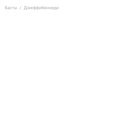
Басты
ДжеффиКеннеди