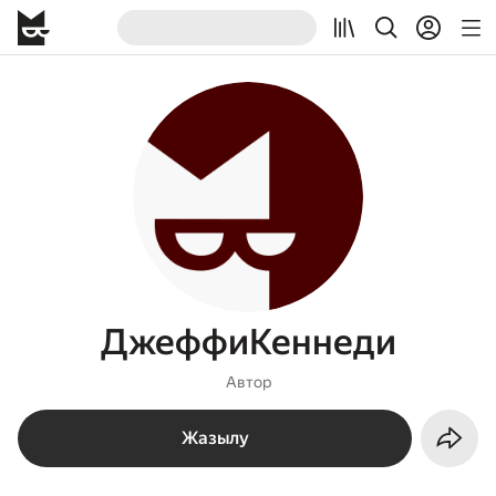
ДжеффиКеннеди
Автор
Жазылу