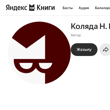
Басты
Аудио
Балалар
Коляда Н.
Автор
Жазылу