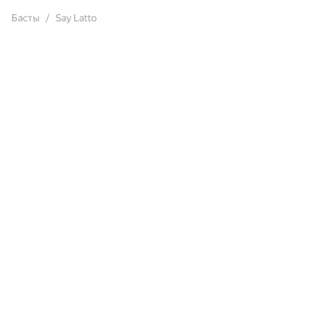
Басты
Say Latto