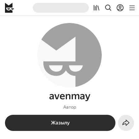
avenmay
Автор
Жазылу