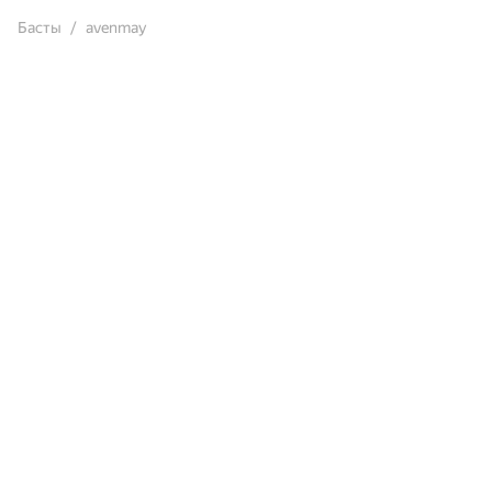
Басты
avenmay