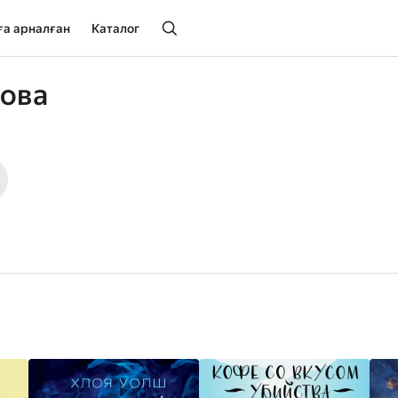
ға арналған
Каталог
хова