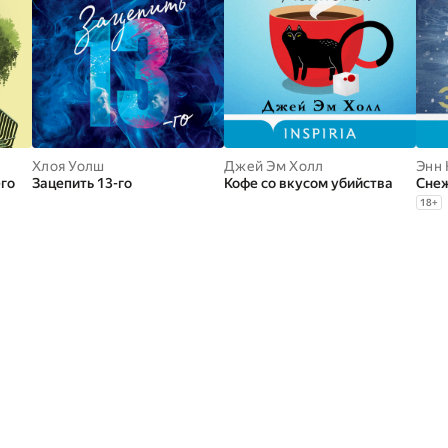
Хлоя Уолш
Джей Эм Холл
Энн 
го
Зацепить 13-го
Кофе со вкусом убийства
Снеж
18
+