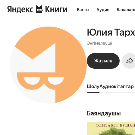
Басты
Аудио
Балалар
Юлия Тар
Әңгімелеуші
Жазылу
Шолу
аудиокітаптар
Баяндаушы