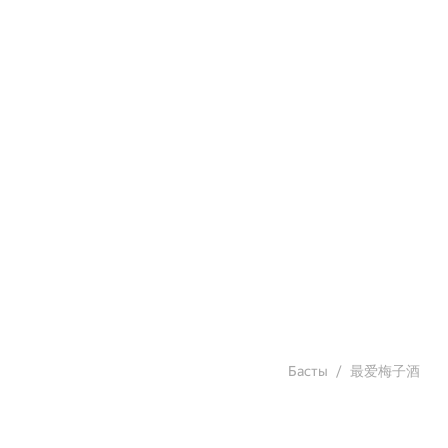
Басты
最爱梅子酒