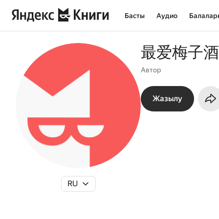
Басты
Аудио
Балалар
最爱梅子酒
Автор
Жазылу
RU