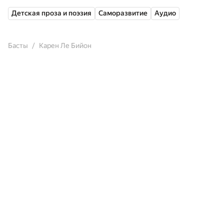
Детская проза и поэзия
Саморазвитие
Аудио
Басты
Карен Ле Бийон