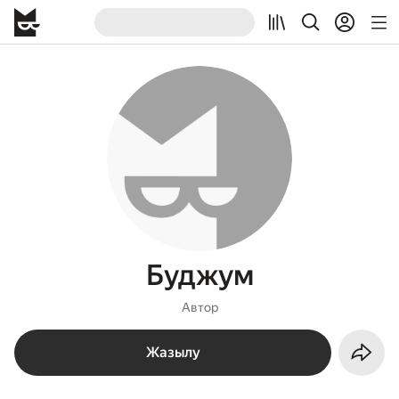
Буджум
Автор
Жазылу