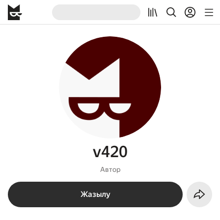
v420
Автор
Жазылу