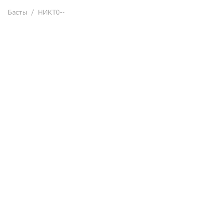
Басты
НИКТ0--