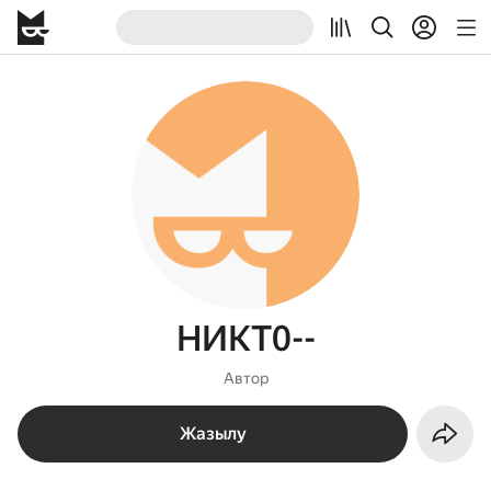
НИКТ0--
Автор
Жазылу