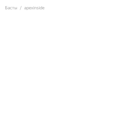
Басты
apexinside