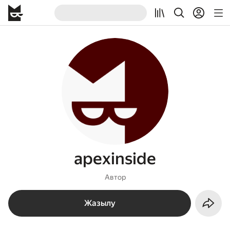
apexinside
Автор
Жазылу