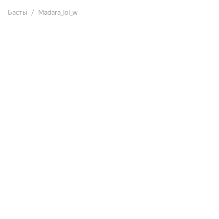
Басты
Madara_lol_w