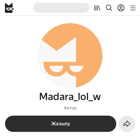
Madara_lol_w
Автор
Жазылу