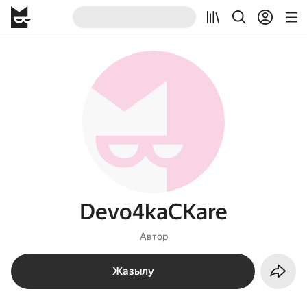
Devo4kaCKare
Автор
Жазылу