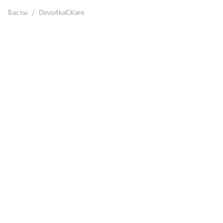
Басты
Devo4kaCKare