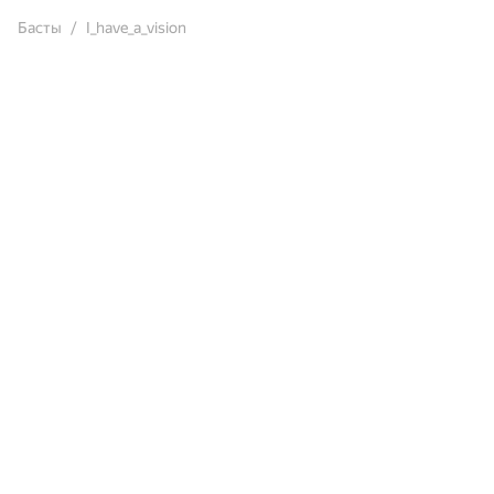
Басты
I_have_a_vision