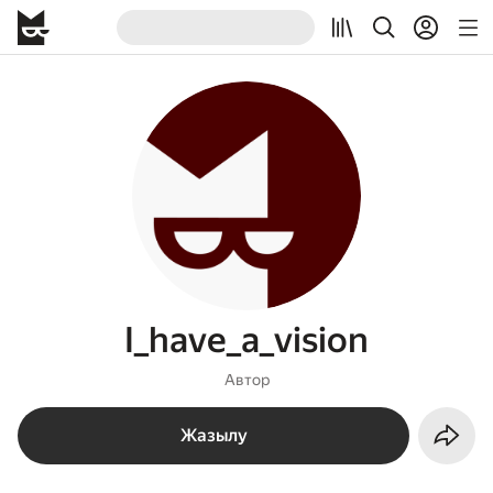
I_have_a_vision
Автор
Жазылу