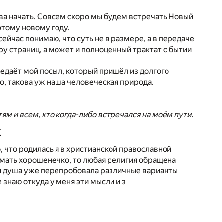
това начать. Совсем скоро мы будем встречать Новый
этому новому году.
а сейчас понимаю, что суть не в размере, а в передаче
ру страниц, а может и полноценный трактат о бытии
редаёт мой посыл, который пришёл из долгого
о, такова уж наша человеческая природа.
)
ям и всем, кто когда-либо встречался на моём пути.
К
, что родилась я в христианской православной
думать хорошенечко, то любая религия обращена
моя душа уже перепробовала различные варианты
 знаю откуда у меня эти мысли и з