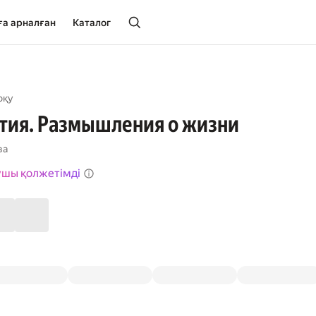
ға арналған
Каталог
оқу
тия. Размышления о жизни
ва
ушы қолжетімді