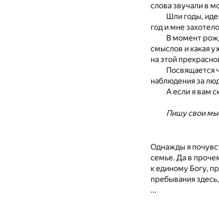
слова звучали в м
Шли годы, иде
год и мне захотел
В момент рожд
смыслов и какая у
на этой прекрасно
Посвящается ч
наблюдения за люд
А если я вам 
Пишу свои мыс
Однажды я почувст
семье. Да в проче
к единому Богу, п
пребывания здесь,
...