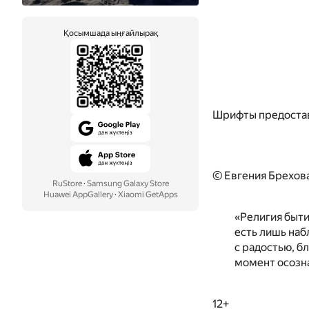
Қосымшада ыңғайлырақ
Шрифты предоста
© Евгения Брехов
RuStore
·
Samsung Galaxy Store
Huawei AppGallery
·
Xiaomi GetApps
«Религия быти
есть лишь наб
с радостью, б
момент осозна
12+