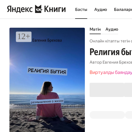
Басты
Аудио
Балалар
Мәтін
Аудио
Онлайн кітапты тегін 
Религия бы
Автор
Евгения Брехо
Виртуалды баянда