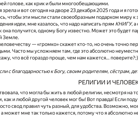
оей голове, как крик и были многообещающими.
я зрела и вот сегодня на дворе 23 декабря 2025 года и я го
ось, чтобы эти мысли стали своеобразным подарком миру к 
ения идеи, мне казалось, что надо написать прям
КНИГУ
, 
ж она получится, одному Богу известно. Может это будет па
й Земле.
еловечеству — «громко» скажет кто-то, но очень точно пе
ьми. Часто мы усложняем там, где это абсолютно неуместн
скажу, что всё гораздо проще, чем нам кажется… поверите?;
ли с благодарностью к Богу, своим родителям, сёстрам, дет
РЕЛИГИИ И ЧЕЛОВЕ
вовала, что могла бы жить в любой религии, несмотря на то
м, как и любой другой человек мог бы! Вот правда! Если по
росто свод правил чуть разный, для удобства. Возможно, 
 а может мне так только кажется, потому что я абсолютно не