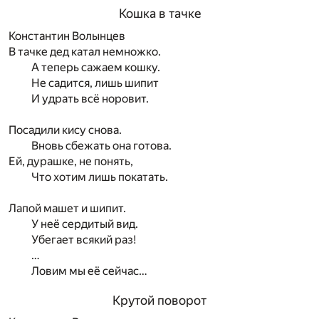
Кошка в тачке
Константин Волынцев
В тачке дед катал немножко.
А теперь сажаем кошку.
Не садится, лишь шипит
И удрать всё норовит.
Посадили кису снова.
Вновь сбежать она готова.
Ей, дурашке, не понять,
Что хотим лишь покатать.
Лапой машет и шипит.
У неё сердитый вид.
Убегает всякий раз!
…
Ловим мы её сейчас…
Крутой поворот