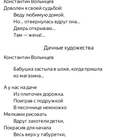
Константин Волынцев
Доволен я своей судьбой:
Веду любимую домой.
Но… отвернулась вдруг она…
Дверь открываю…
Там — жена!…
Дачные художества
Константин Волынцев
Бабушка застыла в шоке, когда пришла
из магазина…
А у нас на даче
Из плиточек дорожка.
Поиграв с подружкой
В песочнице немножко
Мелками рисовать
Вдруг захотели детки,
Покрасив для начала
Весь верх у табуретки,