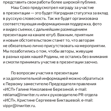
представить свои работы более широкой публике.
Наш Союз предусмотрел награду за участие
в презентации — это будет Наградная статуэтка за вклад
в русскую словесность. Так же будет организована
соответствующая информационная поддержка, фото
и видео съемки, с дальнейшим размещением
презентации на канале ютуб. Важным, приятным
и новым обстоятельством станет то, что авторам
не обязательно лично присутствовать на мероприятии.
Мы позаботились о том, чтобы авторы, живущие
в разных краях нашей Родины, не остались без внимания
и смогли принимать участие в презентации заочно.
По вопросам участия в презентации
и за дополнительной информацией можно обратиться
к Первому заместителю Председателя правления
«ИСП» Галине Николаевне Березиной. e-mail:
reklama@inwriter.ru или к руководителю PR-отдела
«ИСП», Кристине Сергеевне Бикташевой. e-mail:
vippr@inwriter.ru.