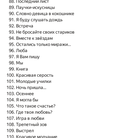
Последний лист
Паучки-искусницы
Словно девица в кокошнике
Я буду слушать дождь
Встреча
Не бросайте своих стариков
Вместе к звёздам
Остались только миражи…
Люба
Я Вам пишу
Мы
Книга
Красивая серость
Молодые училки
Ночь пришла…
Осеннее
Я могла бы
Что такое счастье?
Где твоя любовь?
Игра в любви
Трепетный зов
Выстрел
Красивое молчание