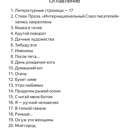
Оглавление
Литературные страницы — 17
Стихи. Проза. «Интернациональный Союз писателей»
запись закреплена
Кошка в тачке
Крутой поворот
Дачные художества
Забуду все
Именины
После лета…
День рождения кота
Домашний кот
Осень
Букет зиме
Утро любимых
Проделки рыжей осени
Считай меня ботом
Я — ручной человечек
В топкой гавани
Раньше…
Ох уж эти женщины
Мой город