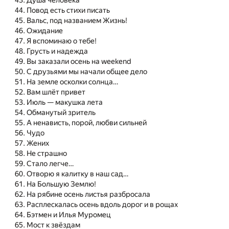
Душа человека
Повод есть стихи писать
Вальс, под названием Жизнь!
Ожидание
Я вспоминаю о тебе!
Грусть и надежда
Вы заказали осень на weekend
С друзьями мы начали общее дело
На земле осколки солнца…
Вам шлёт привет
Июль — макушка лета
Обманутый зритель
А ненависть, порой, любви сильней
Чудо
Жених
Не страшно
Стало легче…
Отворю я калитку в наш сад…
На Большую Землю!
На рябине осень листья разбросала
Расплескалась осень вдоль дорог и в рощах
Бэтмен и Илья Муромец
Мост к звёздам