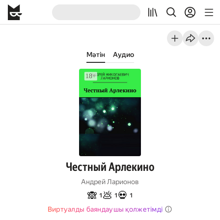
Мәтін
Аудио
Честный Арлекино
Андрей Ларионов
🙈
💩
💀
1
1
1
Виртуалды баяндаушы қолжетімді