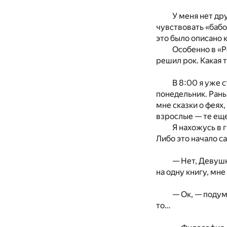
У меня нет др
чувствовать «бабо
это было описано к
Особенно в «Р
решил рок. Какая т
В 8:00 я уже 
понедельник. Рань
мне сказки о феях,
взрослые — те ещ
Я нахожусь в 
Либо это начало с
— Нет, Девушк
на одну книгу, мн
— Ок, — подум
то…