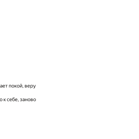
рает покой, веру
 к себе, заново