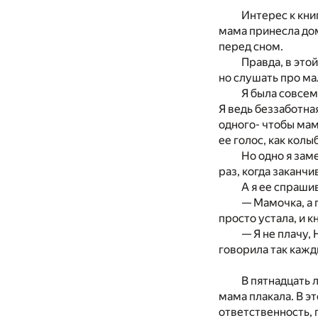
Интерес к книг
мама принесла дом
перед сном.
Правда, в это
но слушать про ма
Я была совсем 
Я ведь беззаботная
одного- чтобы мам
ее голос, как кол
Но одно я зам
раз, когда заканчи
А я ее спраши
— Мамочка, а 
просто устала, и к
— Я не плачу, 
говорила так кажд
В пятнадцать 
мама плакала. В э
ответственность, 