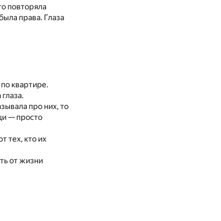
сто повторяла
 была права. Глаза
 по квартире.
 глаза.
зывала про них, то
щи — просто
т тех, кто их
ть от жизни