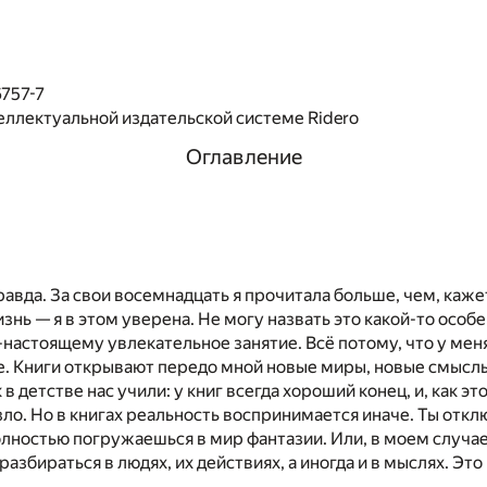
757-7
еллектуальной издательской системе Ridero
Оглавление
равда. За свои восемнадцать я прочитала больше, чем, каж
изнь — я в этом уверена. Не могу назвать это какой-то осо
-настоящему увлекательное занятие. Всё потому, что у меня
е. Книги открывают передо мной новые миры, новые смыслы
в детстве нас учили: у книг всегда хороший конец, и, как эт
ло. Но в книгах реальность воспринимается иначе. Ты отк
олностью погружаешься в мир фантазии. Или, в моем случае
азбираться в людях, их действиях, а иногда и в мыслях. Это