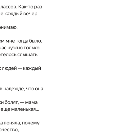
лассов. Как-то раз
ее каждый вечер
понимаю,
ем мне тогда было.
йчас нужно только
хотелось слышать
ых людей — каждый
в надежде, что она
ки болят, — мама
дь еще маленькая…
да поняла, почему
очество,