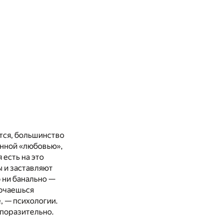
ется, большинство
бенной «любовью»,
 есть на это
 и заставляют
о ни банально —
лючаешься
, — психологии.
 поразительно.