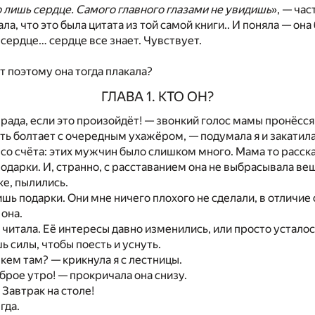
 лишь сердце. Самого главного глазами не увидишь
», — ча
ла, что это была цитата из той самой книги.. И поняла — она
 сердце… сердце все знает. Чувствует.
т поэтому она тогда плакала?
ГЛАВА 1. КТО ОН?
ь рада, если это произойдёт! — звонкий голос мамы пронёсся
ть болтает с очередным ухажёром, — подумала я и закатила
 со счёта: этих мужчин было слишком много. Мама то расска
подарки. И, странно, с расставанием она не выбрасывала ве
ке, пылились.
шь подарки. Они мне ничего плохого не сделали, в отличие о
 она.
 читала. Её интересы давно изменились, или просто усталос
ь силы, чтобы поесть и уснуть.
 кем там? — крикнула я с лестницы.
оброе утро! — прокричала она снизу.
 Завтрак на столе!
гда.