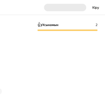
Кіру
👍
Ұсынамын
2