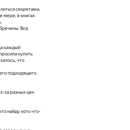
елиться секретами,
 мере, в книгах
.
обречены. Все
да каждый
 просила купить
залось, что
чего подходящего.
из-за разных цен
что найду хоть что-