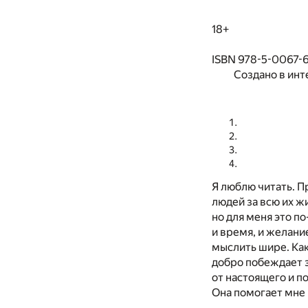
18+
ISBN 978-5-0067-6
Создано в инт
Я люблю читать. П
людей за всю их ж
но для меня это по
и время, и желани
мыслить шире. Как 
добро побеждает з
от настоящего и п
Она помогает мне р