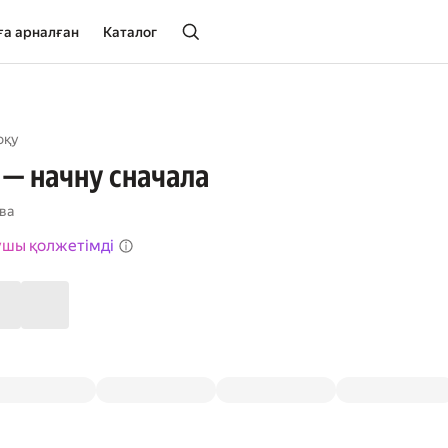
ға арналған
Каталог
оқу
— начну сначала
ва
ушы қолжетімді