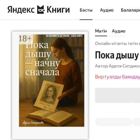
Басты
Аудио
Балалар
Мәтін
Аудио
Онлайн кітапты тегін 
Пока дышу 
Автор
Аделя Ситдико
Виртуалды баянда