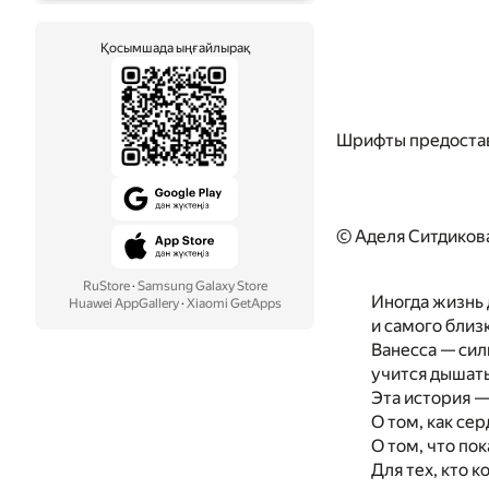
Қосымшада ыңғайлырақ
Шрифты предоста
© Аделя Ситдиков
RuStore
·
Samsung Galaxy Store
Иногда жизнь 
Huawei AppGallery
·
Xiaomi GetApps
и самого близ
Ванесса — сил
учится дышать
Эта история — 
О том, как се
О том, что по
Для тех, кто к