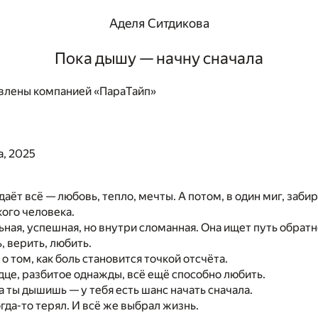
Аделя Ситдикова
Пока дышу — начну сначала
влены компанией «ПараТайп»
а, 2025
даёт всё — любовь, тепло, мечты. А потом, в один миг, заби
кого человека.
ьная, успешная, но внутри сломанная. Она ищет путь обратно
, верить, любить.
о том, как боль становится точкой отсчёта.
рдце, разбитое однажды, всё ещё способно любить.
ка ты дышишь — у тебя есть шанс начать сначала.
огда-то терял. И всё же выбрал жизнь.