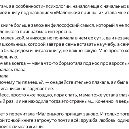
ам, а в особенности- психологии, начался еще с начальных к
ой книгу под названием «Маленький принц», и читала мне 
й книге больше заложен философский смысл, который я не 
ленького принца было интересно.
маленькой, и никогда не понимала в чем ее суть, да и незач
 школьница, которой завтра в семь вставать на учебу, а се
а была рядом и читала книгу, не важно какую. Мне просто 
ыбельную.
ечала всегда — мама что-то бормотала под нос про взросл
валась глава.
вала:
почему ты плачешь?, — она действительно плакала, а я была 
нига никак не задевает ее.
Несс, просто уже поздно, пора спать, мама тоже устала глаз
ый раз, и я не находила тогда это странным… Конечно, я ве
лет я перечитала «Маленького принца» заново. И только тог
той тонкой книге затронуто почти всё: дружба, любовь, один
поиск смысла жизни.