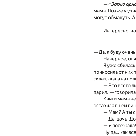
— «
Зорко одно
мама. Позже я узна
могут обмануть. А
Интересно, во
— Да, я буду очен
Наверное, опя
Я уже сбилась
приносила от них 
складывала на пол
— Это всего ли
дарил, — говорила
Книги мама не
оставила в ней лиш
— Мам? А ты с
— Да, дочь! Д
— Я побежала!
Ну да… как все