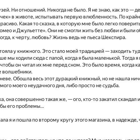
узей. Ни отношений. Никогда не было. Я не знаю, как это — д
чек» в животе, испытывать первую влюбленность. По крайне
расиво. Какая то сказка, в которую мне было легко поверить
омео и Джульетте». Они не смогли жить без любви и были 
огда, к черту, любовь? Жизнь ведь не пьеса Шекспира.
стояла у книжного. Это стало моей традицией — заходить ту
ше мы ходили сюда с папой, когда я была маленькой. Тогда я
 чтобы он читал их мне перед сном. Это было время, когда ка
е волшебники.
гневе. Обошла весь этот дурацкий книжный, но не нашла ни
амого моего неудачного дня, либо просто не судьба.
а, она совершенно такая же, — ого, кто-то закатил скандал 
е бы его проблемы…
ала я и пошла по второму кругу этого магазина, в надежде, 