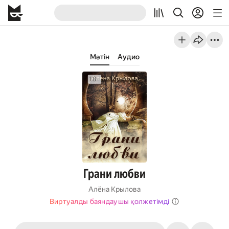
Мәтін
Аудио
Грани любви
Алёна Крылова
Виртуалды баяндаушы қолжетімді