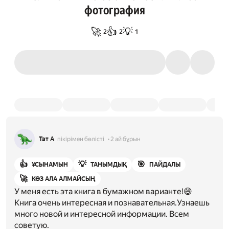
фотография
🚀
👍
💡
2
2
1
Тат А
пікірімен бөлісті
2 ай бұрын
👍
💡
🎯
ҰСЫНАМЫН
ТАНЫМДЫҚ
ПАЙДАЛЫ
🚀
КӨЗ АЛА АЛМАЙСЫҢ
У меня есть эта книга в бумажном варианте!😄
Книга очень интересная и познавательная.Узнаешь
много новой и интересной информации. Всем
советую.