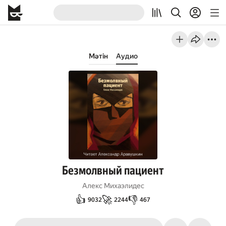
Мәтін
Аудио
Безмолвный пациент
Алекс Михаэлидес
👍
🚀
👎
9032
2244
467