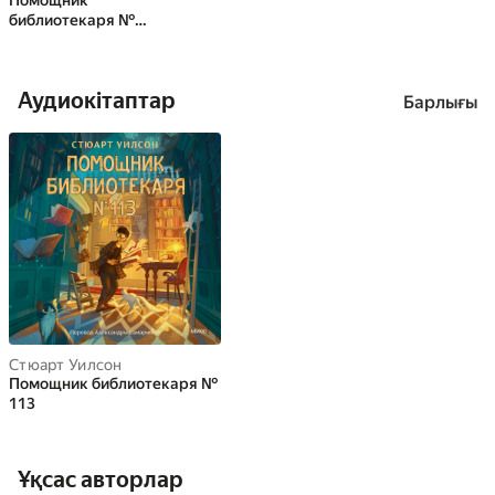
Помощник
библиотекаря №
113
Аудиокітаптар
Барлығы
Стюарт Уилсон
Помощник библиотекаря №
113
Ұқсас авторлар