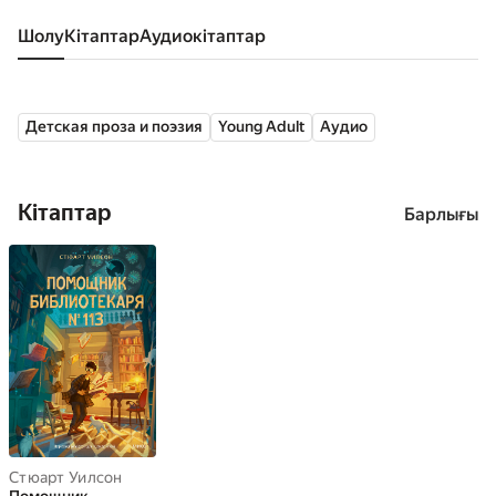
Шолу
кітаптар
аудиокітаптар
Детская проза и поэзия
Young Adult
Аудио
Кітаптар
Барлығы
Стюарт Уилсон