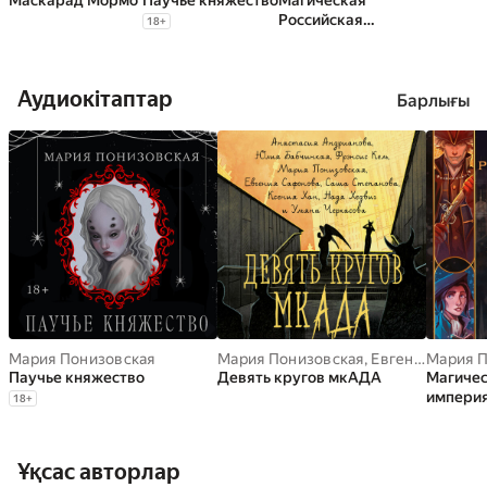
Маскарад Мормо
Паучье княжество
Магическая
Российская
18
+
империя.
Комплект из 3
книг
Аудиокітаптар
Барлығы
Мария Понизовская
Мария Понизовская
,
Евгения Сафонова
Мария П
Паучье княжество
Девять кругов мкАДА
Магичес
империя
18
+
книг
Ұқсас авторлар