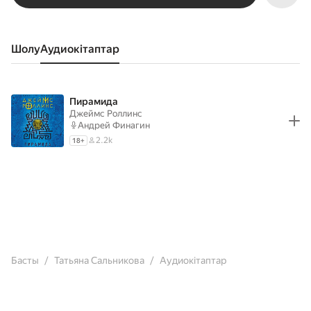
Шолу
аудиокітаптар
Пирамида
Джеймс Роллинс
Андрей Финагин
2.2k
18
+
Басты
Татьяна Сальникова
Аудиокітаптар