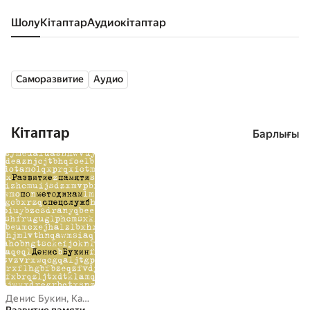
Шолу
кітаптар
аудиокітаптар
Саморазвитие
Аудио
Кітаптар
Барлығы
Денис Букин
,
Камиль Гулиев