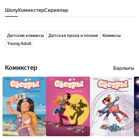
Шолу
комикстер
сериялар
Детские комиксы
Детская проза и поэзия
Комиксы
Young Adult
Комикстер
Барлығы