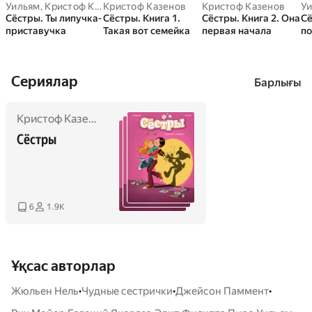
Уильям
,
Кристоф Казенов
Кристоф Казенов
Кристоф Казенов
У
Сёстры. Ты липучка-
Сёстры. Книга 1.
Сёстры. Книга 2. Она
Сё
приставучка
Такая вот семейка
первая начала
по
Сериялар
Барлығы
Кристоф Казенов
,
Уильям
Сёстры
6
1.9K
Ұқсас авторлар
•
•
•
Жюльен Нель
Чудные сестрички
Джейсон Паммент