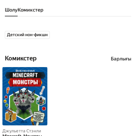
Шолу
комикстер
Детский нон-фикшн
Комикстер
Барлығы
Джульетта Стэнли