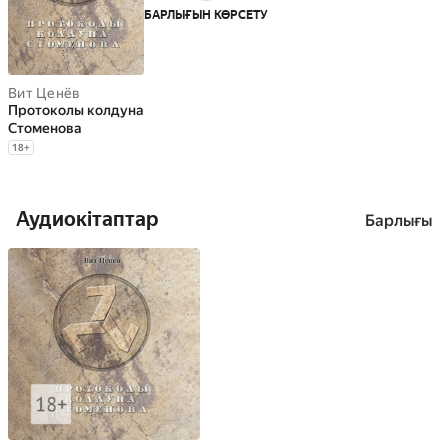
Никогда не могу отказать себе в потребности найти
БАРЛЫҒЫН КӨРСЕТУ
элегантное решение для любой проблемы, найти
простое объяснение любому феномену, любому
поступку и ситуации. Источник
Вит Ценёв
Протоколы колдуна
Стоменова
18
+
Аудиокітаптар
Барлығы