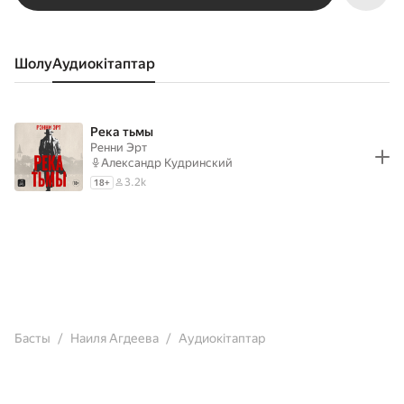
Шолу
аудиокітаптар
Река тьмы
Ренни Эрт
Александр Кудринский
3.2k
18
+
Басты
Наиля Агдеева
Аудиокітаптар