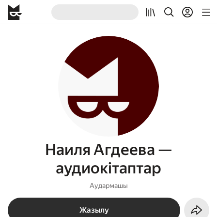
Наиля Агдеева —
аудиокітаптар
Аудармашы
Жазылу