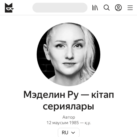
Мэделин Ру — кітап
сериялары
Автор
12 маусым 1985 — қ.у.
RU