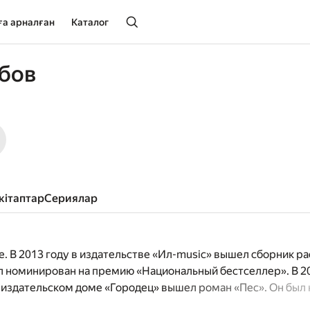
ға арналған
Каталог
бов
окітаптар
сериялар
е. В 2013 году в издательстве «Ил-music» вышел сборник р
л номинирован на премию «Национальный бестселлер». В 2
 в издательском доме «Городец» вышел роман «Пес». Он был
й бестселлер» и вышел в финал. Так же роман попал в дл