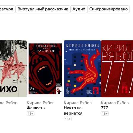
020 году вышло две книги. В издательстве «Ил-music» был 
ратура
Виртуальный рассказчик
Аудио
Синхронизировано
и. В издательстве «Городец» — повесть «Никто не вернется
лл Рябов
Кирилл Рябов
Кирилл Рябов
Кирилл Рябов
Фашисты
Никто не
777
вернется
18
+
18
+
18
+