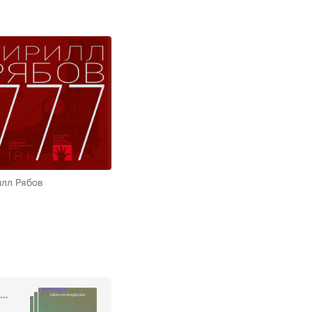
лл Рябов
,
Артем Серебряков