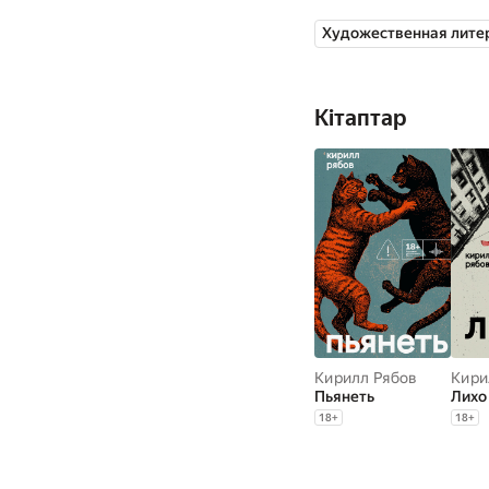
«Большая книга». В 2
Художественная лите
рассказов «Висельник
Кітаптар
Кирилл Рябов
Кири
Пьянеть
Лихо
18
+
18
+