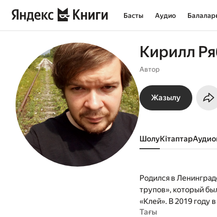
Басты
Аудио
Балалар
Кирилл Ря
Автор
Жазылу
Шолу
кітаптар
ауди
Родился в Ленинград
трупов», который бы
«Клей». В 2019 году
Тағы
премию «Национальны