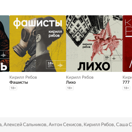
Кирилл Рябов
Кирилл Рябов
Кири
Фашисты
Лихо
777
18
+
18
+
18
+
а
,
Алексей Сальников
,
Антон Секисов
,
Кирилл Рябов
,
Саша Степанова