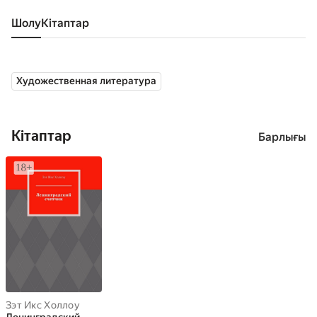
Шолу
кітаптар
Художественная литература
Кітаптар
Барлығы
Зэт Икс Холлоу