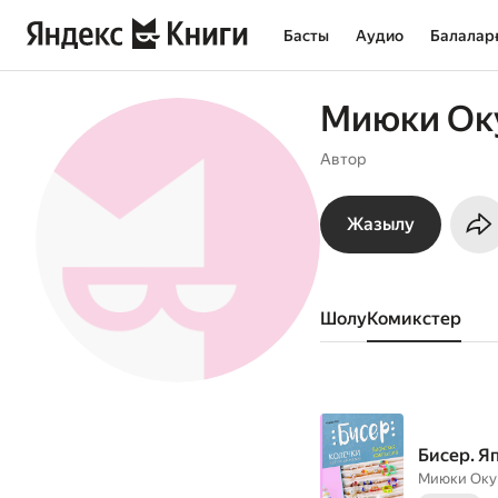
Басты
Аудио
Балалар
Миюки Ок
Автор
Жазылу
Шолу
комикстер
Бисер. Я
Миюки Оку