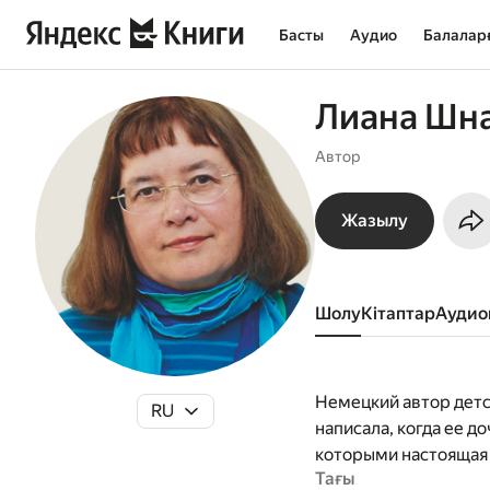
Басты
Аудио
Балалар
Лиана Шн
Автор
Жазылу
Шолу
кітаптар
ауди
Немецкий автор детс
RU
написала, когда ее д
которыми настоящая 
Тағы
взрослеть вместе с ч