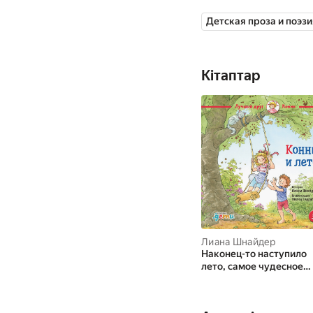
лет.
Детская проза и поэзи
Дочь Лианы Шнайдер у
книг и был переведен
Кітаптар
авторов и иллюстрат
Лиана Шнайдер
Наконец-то наступило
лето, самое чудесное
время года! Оно пахнет
солнцезащитным крем
и черешней. Конни