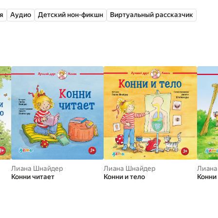
я
Аудио
Детский нон-фикшн
Виртуальный рассказчик
же давно выросла, а цикл историй о Конни за последние 30
 на разные языки мира. Сегодня над этой серией работает 
оров.
Лиана Шнайдер
Лиана Шнайдер
Лиана
Конни читает
Конни и тело
Конни
ом