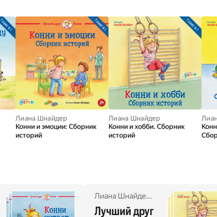
ть
Лиана Шнайдер
Лиана Шнайдер
Лиа
Конни и эмоции: Сборник
Конни и хобби. Сборник
Конн
историй
историй
Сбор
лия Бёме
,
Ханна Сёренсен
,
Марк Руэда
,
Янина Гёрриссен
Лиана Шнайдер
,
Юлия Бёме
,
Ханн
Лучший друг 