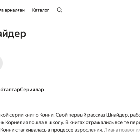
ға арналған
Каталог
айдер
окітаптар
сериялар
кой серии книг о Конни. Свой первый рассказ Шнайдер, ра
очь Корнелия пошла в школу. В книгах отражались все те пер
Конни сталкивалась в процессе взросления. Лиана позвол
итателями. Так появились книги, рассчитанные на разный во