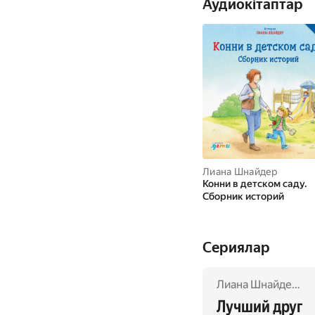
Аудиокітаптар
счастлива, потому что
теперь она может ходи
босиком, купаться,
кататься на водном
велосипеде с папой и
мамой, ходить на
экскурсии, есть
мороженое и
Лиана Шнайдер
Конни в детском саду.
Сборник историй
Сериялар
Лиана Шнайдер
,
Ю
Лучший друг 