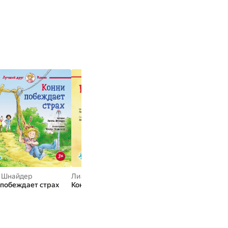
 лет разросся до 60
полноценная команда
 Шнайдер
Лиана Шнайдер
Лиана Шнайдер
 побеждает страх
Конни и котёнок
Конни заболела