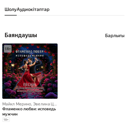
Шолу
аудиокітаптар
Баяндаушы
Барлығы
Майкл Мерино
,
Эвелина Цегельник
Фламенко любви: исповедь
мужчин
18
+