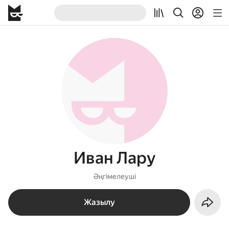
Иван Лару
Әңгімелеуші
Жазылу