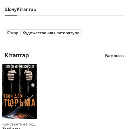
Шолу
кітаптар
Юмор
Художественная литература
Кітаптар
Барлығы
Константин Росташ