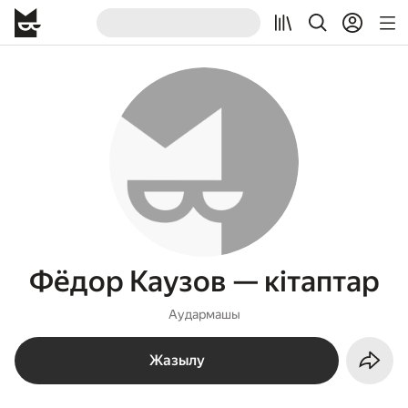
Фёдор Каузов — кітаптар
Аудармашы
Жазылу