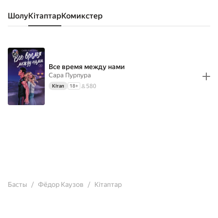
Шолу
кітаптар
комикстер
Все время между нами
Сара Пурпура
580
Кітап
18
+
Басты
Фёдор Каузов
Кітаптар