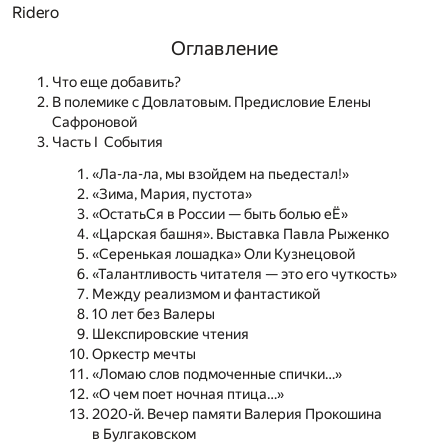
Ridero
Оглавление
Что еще добавить?
В полемике с Довлатовым. Предисловие Елены
Сафроновой
Часть I События
«Ла-ла-ла, мы взойдем на пьедестал!»
«Зима, Мария, пустота»
«ОстатьСя в России — быть болью еЁ»
«Царская башня». Выставка Павла Рыженко
«Серенькая лошадка» Оли Кузнецовой
«Талантливость читателя — это его чуткость»
Между реализмом и фантастикой
10 лет без Валеры
Шекспировские чтения
Оркестр мечты
«Ломаю слов подмоченные спички…»
«О чем поет ночная птица…»
2020-й. Вечер памяти Валерия Прокошина
в Булгаковском