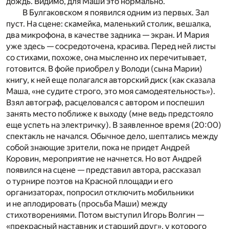
дождь. Видимо, для Маши это нормально.
В Булгаковском я появился одним из первых. Зал
пуст. На сцене: скамейка, маленький столик, вешалка,
два микрофона, в качестве задника — экран. И Мария
уже здесь — сосредоточена, красива. Перед ней листы
со стихами, похоже, она мысленно их перечитывает,
готовится. В фойе приобрел у Володи (сына Марии)
книгу, к ней еще полагался авторский диск (как сказала
Маша, «не судите строго, это моя самодеятельность»).
Взял автограф, расцеловался с автором и поспешил
занять место поближе к выходу (мне ведь предстояло
еще успеть на электричку). В заявленное время (20:00)
спектакль не начался. Обычное дело, шептались между
собой знающие зрители, пока не придет Андрей
Коровин, мероприятие не начнется. Но вот Андрей
появился на сцене — представил автора, рассказал
о турнире поэтов на Красной площади и его
организаторах, попросил отключить мобильники
и не аплодировать (просьба Маши) между
стихотворениями. Потом выступил Игорь Волгин —
«прекрасный наставник и старший друг», у которого