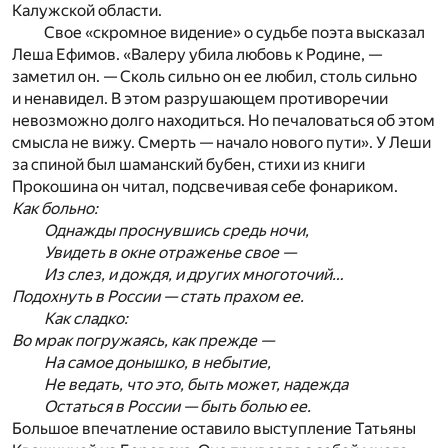
Калужской области.
Свое «скромное видение» о судьбе поэта высказал
Леша Ефимов. «Валеру убила любовь к Родине, —
заметил он. — Сколь сильно он ее любил, столь сильно
и ненавидел. В этом разрушающем противоречии
невозможно долго находиться. Но печаловаться об этом
смысла не вижу. Смерть — начало нового пути». У Леши
за спиной был шаманский бубен, стихи из книги
Прокошина он читал, подсвечивая себе фонариком.
Как больно:
Однажды проснувшись средь ночи,
Увидеть в окне отраженье свое —
Из слез, и дождя, и других многоточий…
Подохнуть в России — стать прахом ее.
Как сладко:
Во мрак погружаясь, как прежде —
На самое донышко, в небытие,
Не ведать, что это, быть может, надежда
Остаться в России — быть болью ее.
Большое впечатление оставило выступление Татьяны