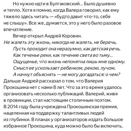
Но нужно идти в Булгаковский… Было душевно
и тепло. Хотя я помню, когда Валера говорил, как ему
тяжело здесь читать — «будто давит что-то, себя
не слышу». Все же, думается, это у него было разовое
впечатление.
Вечер открыл Андрей Коровин.
Не жалеть эту жизнь, никогда не жалеть, не беречь,
Пусть проходит она неразумно, как детская речь,
Как теченье реки, как течение света во тьму…
Ощущенье, что жизнь непонятна лишь мне одному.
Смысл ее ускользает ребенком, рекою, лучом,
А начнут объяснять — не могу догадаться: о чем?
Дальше Андрей рассказал о том, что Валерия
Прокошина нет с нами 8 лет. Что за это время удалось
организовать несколько публикаций. Валерий, живя
в провинции, стал настоящим столичным поэтом.
В 2014 году была учреждена Прокошинская премия,
нацеленная на поддержку талантливых людей
из глубинки. В планах у организаторов издать большое
избранное Прокошина, куда можно было бы включить,