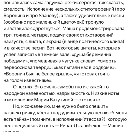
понравилась сама задумка, режиссерская, так сказать,
смелость. Исполнение нескольких стихотворений (про
Воронина и про Уланову), а также удивительные песни
(особенно про маленький цветочек!) тронуло
и заставило содрогнуться. Маша продемонстрировала
три, точнее, четыре, подачи своих стихотворений:
наизусть, с листа, с экрана (в виде поэтического клипа)
и в качестве песни. Вот некоторые цитаты, которые я
успел записать в темном зале: «душа беременна
победами», «помешивая в чугунке слова», «смерть —
первооснова тверди», «как пытали нас в роддоме»,
«Воронин был не белое крыло», «я готова стоять
на голом известняке».
О песнях. Это очень самобытно и с какой-то
народной напевностью, надрывностью. Низкие ноты
в исполнении Марии Ватутиной — это нечто…
Но, к сожалению, мне нужно было спешить
на электричку, убегал под удивительную песню «У меня
есть тайна» (помните, в исполнении Утесова?), которую
пел специальный гость — Ринат Джанибеков — Машин