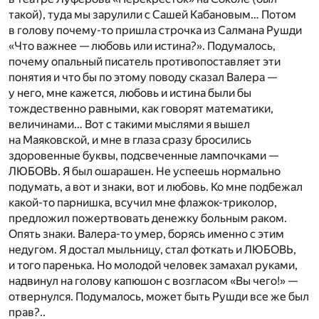
такой), туда мы зарулили с Сашей Кабановым… Потом
в голову почему-то пришла строчка из Салмана Рушди
«Что важнее — любовь или истина?». Подумалось,
почему опальный писатель противопоставляет эти
понятия и что бы по этому поводу сказал Валера —
у него, мне кажется, любовь и истина были бы
тождественно равными, как говорят математики,
величинами… Вот с такими мыслями я вышел
на Маяковской, и мне в глаза сразу бросились
здоровенные буквы, подсвеченные лампочками —
ЛЮБОВЬ. Я был ошарашен. Не успеешь нормально
подумать, а вот и знаки, вот и любовь. Ко мне подбежал
какой-то парнишка, всучил мне флажок-триколор,
предложил пожертвовать денежку больным раком.
Опять знаки. Валера-то умер, борясь именно с этим
недугом. Я достал мыльницу, стал фоткать и ЛЮБОВЬ,
и того паренька. Но молодой человек замахал руками,
надвинул на голову капюшон с возгласом «Вы чего!» —
отвернулся. Подумалось, может быть Рушди все же был
прав?..