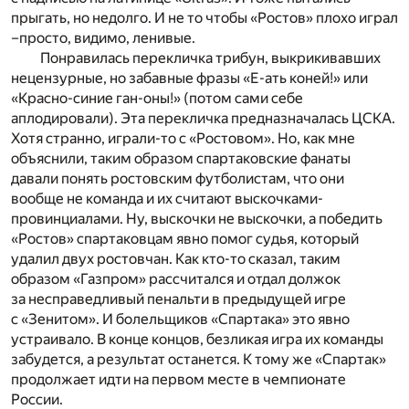
прыгать, но недолго. И не то чтобы «Ростов» плохо играл
–просто, видимо, ленивые.
Понравилась перекличка трибун, выкрикивавших
нецензурные, но забавные фразы «Е-ать коней!» или
«Красно-синие ган-оны!» (потом сами себе
аплодировали). Эта перекличка предназначалась ЦСКА.
Хотя странно, играли-то с «Ростовом». Но, как мне
объяснили, таким образом спартаковские фанаты
давали понять ростовским футболистам, что они
вообще не команда и их считают выскочками-
провинциалами. Ну, выскочки не выскочки, а победить
«Ростов» спартаковцам явно помог судья, который
удалил двух ростовчан. Как кто-то сказал, таким
образом «Газпром» рассчитался и отдал должок
за несправедливый пенальти в предыдущей игре
с «Зенитом». И болельщиков «Спартака» это явно
устраивало. В конце концов, безликая игра их команды
забудется, а результат останется. К тому же «Спартак»
продолжает идти на первом месте в чемпионате
России.