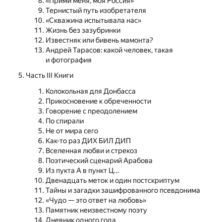
«Прими меня, моя Россия»
Тернистый путь изобретателя
«Скважина испытывала нас»
Жизнь без зазубринки
Известняк или бивень мамонта?
Андрей Тарасов: какой человек, такая
и фотография
Часть III Книги
Колокольная для Донбасса
Прикосновение к обреченности
Говорение с преодолением
По спирали
Не от мира сего
Как-то раз ДИХ БИЛ ДИП
Вселенная любви и стрекоз
Поэтический сценарий Арабова
Из пукта А в пункт Ц…
Двенадцать меток и один постскриптум
Тайны и загадки зашифрованного псевдонима
«Чудо — это ответ на любовь»
Памятник неизвестному поэту
Дневник одного года