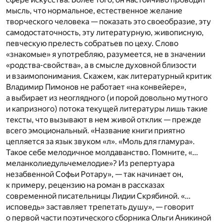
мысль, что нормальное, естественное желание
творческого человека — показать это своеобразие, эту
самодостаточность, эту литературную, живописную,
певческую прелесть собратьев по цеху. Слово
«знакомые» я употребляю, разумеется, не в значении
«родства-свойства», а в смысле духовной близости
и взаимопонимания. Скажем, как литературный критик
Владимир Пимонов не работает «на конвейере»,
а выбирает из неоглядного (и порой довольно мутного
и капризного) потока текущей литературы лишь такие
тексты, что вызывают в нем живой отклик — прежде
всего эмоциональный. «Название книги приятно
цепляется за язык звуком «л». «Моль для гламура».
Такое себе мелодичное молдаванство. Помните, «…
меланколиедульчемелодие»? Из репертуара
незабвенной Софьи Ротару», — так начинает он,
к примеру, рецензию на роман в рассказах
современной писательницы Лидии Скрябиной. «…
исповедь» заставляет трепетать душу», — говорит
о первой части поэтического сборника Ольги Аникиной