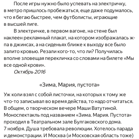
После игры нужно было успевать на электричку,
в метро пришлось пробежаться, еще даже подумалось,
что я бегаю быстрее, чем футболисты, играющие
в высшей лиге.
В электричке, в первом вагоне, на стене был
наклеен рекламный плакат, на котором изображалась ж-
па в джинсах, а на сиденьях ближе к выходу все было
залито кровью. Резали кого-то, что ли? Получилась
вполне зловещая перекличка со словами на билете «Мы
все одной крови».
Октябрь 2016
«Зима, Мария, пустота»
Уж коли взял с собой листочки, на которых к тому же
что-то записывал во время действа, то надо отчитаться.
В общем, о творческом вечере Маши Ватутиной.
Моноспектакль под названием «Зима. Мария. Пустота»
проходил в Театральном зале Булгаковского дома.
7 ноября. Душа требовала революции. Хотелось парада
и демонстрации. И Москва (и Московская область тоже)