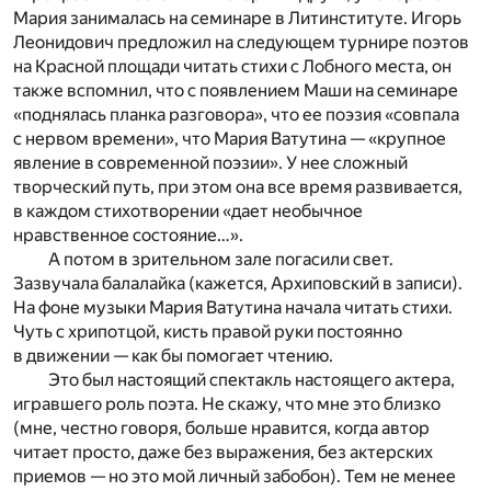
Мария занималась на семинаре в Литинституте. Игорь
Леонидович предложил на следующем турнире поэтов
на Красной площади читать стихи с Лобного места, он
также вспомнил, что с появлением Маши на семинаре
«поднялась планка разговора», что ее поэзия «совпала
с нервом времени», что Мария Ватутина — «крупное
явление в современной поэзии». У нее сложный
творческий путь, при этом она все время развивается,
в каждом стихотворении «дает необычное
нравственное состояние…».
А потом в зрительном зале погасили свет.
Зазвучала балалайка (кажется, Архиповский в записи).
На фоне музыки Мария Ватутина начала читать стихи.
Чуть с хрипотцой, кисть правой руки постоянно
в движении — как бы помогает чтению.
Это был настоящий спектакль настоящего актера,
игравшего роль поэта. Не скажу, что мне это близко
(мне, честно говоря, больше нравится, когда автор
читает просто, даже без выражения, без актерских
приемов — но это мой личный забобон). Тем не менее