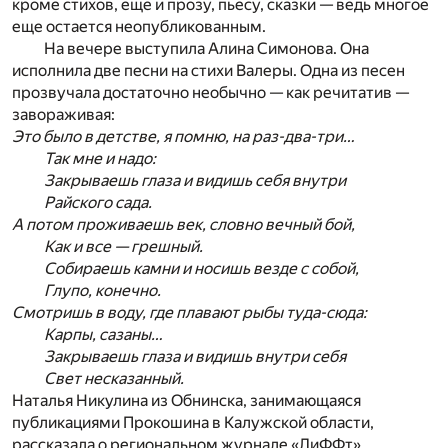
кроме стихов, еще и прозу, пьесу, сказки — ведь многое
еще остается неопубликованным.
На вечере выступила Алина Симонова. Она
исполнила две песни на стихи Валеры. Одна из песен
прозвучала достаточно необычно — как речитатив —
завораживая:
Это было в детстве, я помню, на раз-два-три…
Так мне и надо:
Закрываешь глаза и видишь себя внутри
Райского сада.
А потом проживаешь век, словно вечный бой,
Как и все — грешный.
Собираешь камни и носишь везде с собой,
Глупо, конечно.
Смотришь в воду, где плавают рыбы туда-сюда:
Карпы, сазаны…
Закрываешь глаза и видишь внутри себя
Свет несказанный.
Наталья Никулина из Обнинска, занимающаяся
публикациями Прокошина в Калужской области,
рассказала о региональном журнале «ЛиФФт».