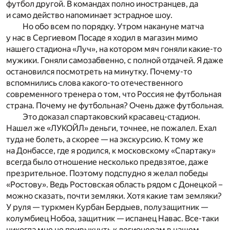
футбол другой. В командах полно иностранцев, да
и само действо напоминает эстрадное шоу.
Но обо всем по порядку. Утром накануне матча
у нас в Сергиевом Посаде я ходил в магазин мимо
нашего стадиона «Луч», на котором мяч гоняли какие-то
мужики. Гоняли самозабвенно, с полной отдачей. Я даже
остановился посмотреть на минутку. Почему-то
вспомнились слова какого-то отечественного
современного тренера о том, что Россия не футбольная
страна. Почему не футбольная? Очень даже футбольная.
Это доказал спартаковский красавец-стадион.
Нашел же «ЛУКОЙЛ» деньги, точнее, не пожалел. Ехал
туда не болеть, а скорее — на экскурсию. К тому же
на Донбассе, где я родился, к московскому «Спартаку»
всегда было отношение несколько предвзятое, даже
презрительное. Поэтому подспудно я желал победы
«Ростову». Ведь Ростовская область рядом с Донецкой –
можно сказать, почти земляки. Хотя какие там земляки?
У руля — туркмен Курбан Бердыев, полузащитник —
колумбиец Нобоа, защитник — испанец Навас. Все-таки
никогда мне не привыкнуть к легионерам в нашем