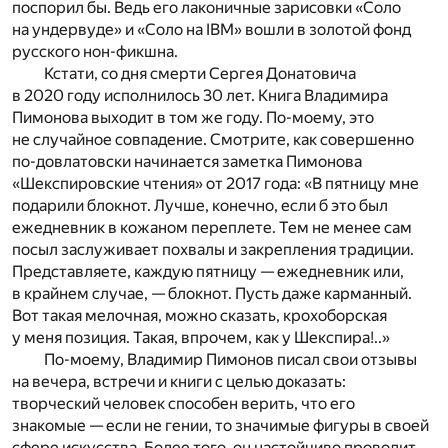
поспорил бы. Ведь его лаконичные зарисовки «Соло
на ундервуде» и «Соло на IBM» вошли в золотой фонд
русского нон-фикшна.
Кстати, со дня смерти Сергея Донатовича
в 2020 году исполнилось 30 лет. Книга Владимира
Пимонова выходит в том же году. По-моему, это
не случайное совпадение. Смотрите, как совершенно
по-довлатовски начинается заметка Пимонова
«Шекспировские чтения» от 2017 года: «В пятницу мне
подарили блокнот. Лучше, конечно, если б это был
ежедневник в кожаном переплете. Тем не менее сам
посыл заслуживает похвалы и закрепления традиции.
Представляете, каждую пятницу — ежедневник или,
в крайнем случае, — блокнот. Пусть даже карманный.
Вот такая мелочная, можно сказать, крохоборская
у меня позиция. Такая, впрочем, как у Шекспира!..»
По-моему, Владимир Пимонов писал свои отзывы
на вечера, встречи и книги с целью доказать:
творческий человек способен верить, что его
знакомые — если не гении, то значимые фигуры в своей
сфере искусства. Более того, он настойчиво проводит