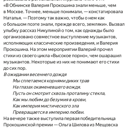
«В Обнинске Валерия Прокошина знали меньше, чем
в Москве. Точнее, меньше понимали, — констатировала
Наталья. — Поэтому так важно, чтобы о нем как
о большом поэте знали, прежде всего, земляки». Вызвал
улыбку рассказ Никулиной о том, как однажды было
организовано совместное выступление музыкантов,
исполняющих классические произведения, и Валерия
Прокошина. На этом мероприятии Валерий прочел
стихи из своего цикла «Высокое порно», чем ошарашил
музыкантов. Некоторые из них не понимают его стихи
до сих пор.
В ожидании весеннего дождя
Мы сплетаемся корнями диких трав
На глазах окаменевшего вождя.
Пусть он смотрит сквозь проталину стекла,
Как мы любим до безумия в крови,
Как империя мистического зла
Превращается в империю любви.
На вечере также выступила первая победительница
Прокошинской премии — Ольга Шилова из Мещовска