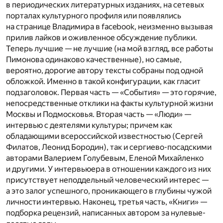
в периодических литературных изданиях, на сетевых
порталах культурного профиля или появлялись
на странице Владимира в facebook, неизменно вызывая
прилив лайков и оживленное обсуждение публики.
Теперь лучшие — не лучшие (на мой взгляд, все работы
Пимонова одинаково качественные), но самые,
вероятно, дорогие автору тексты собраны под одной
обложкой. Именно в такой конфигурации, как гласит
подзаголовок. Первая часть — «События» — это горячие,
непосредственные отклики на факты культурной жизни
Москвы и Подмосковья. Вторая часть — «Люди» —
интервью с деятелями культуры; причем как
обладающими всероссийской известностью (Сергей
Филатов, Леонид Бородин), так и сергиево-посадскими
авторами Валерием Голубевым, Еленой Михайленко
и другими. У интервьюера в отношении каждого из них
присутствует неподдельный человеческий интерес —
а это залог успешного, проникающего в глубины чужой
личности интервью. Наконец, третья часть, «Книги» —
подборка рецензий, написанных автором за нулевые-