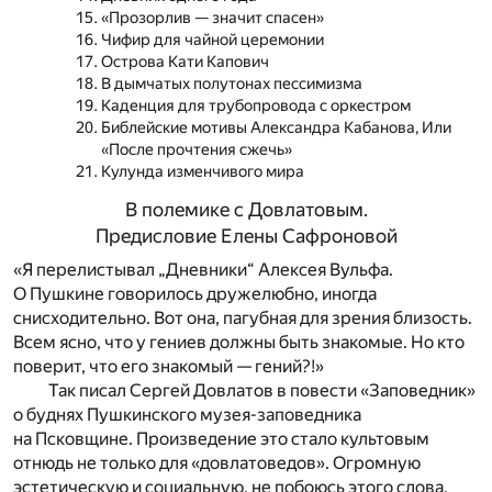
«Прозорлив — значит спасен»
Чифир для чайной церемонии
Острова Кати Капович
В дымчатых полутонах пессимизма
Каденция для трубопровода с оркестром
Библейские мотивы Александра Кабанова, Или
«После прочтения сжечь»
Кулунда изменчивого мира
В полемике с Довлатовым.
Предисловие Елены Сафроновой
«Я перелистывал „Дневники“ Алексея Вульфа.
О Пушкине говорилось дружелюбно, иногда
снисходительно. Вот она, пагубная для зрения близость.
Всем ясно, что у гениев должны быть знакомые. Но кто
поверит, что его знакомый — гений?!»
Так писал Сергей Довлатов в повести «Заповедник»
о буднях Пушкинского музея-заповедника
на Псковщине. Произведение это стало культовым
отнюдь не только для «довлатоведов». Огромную
эстетическую и социальную, не побоюсь этого слова,