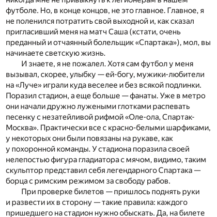
футболе. Но, в конце концов, не это главное. Главное, я
не поленился потратить свой выходной и, как сказал
пригласивший меня на матч Саша (кстати, очень
преданный и отчаянный болельщик «Спартака»), мол, вы
начинаете светскую жизнь.
И знаете, я не пожалел. Хотя сам футбол у меня
вызывал, скорее, улыбку — ей-богу, мужики-любители
на «Луче» играли куда веселее и без всякой подлинки.
Поразил стадион, а еще больше — фанаты. Уже в метро
они начали дружно лужеными глотками распевать
песенку с незатейливой рифмой «Оле-ола, Спартак-
Москва». Практически все с красно-белыми шарфиками,
у некоторых они были повязаны на рукаве, как
у похоронной команды. У стадиона поразила своей
нелепостью фигура гладиатора с мячом, видимо, таким
скульптор представил себя легендарного Спартака —
борца с римским режимом за свободу рабов.
При проверке билетов — пришлось поднять руки
и развести их в сторону — такие правила: каждого
пришедшего на стадион нужно обыскать. Да, на билете