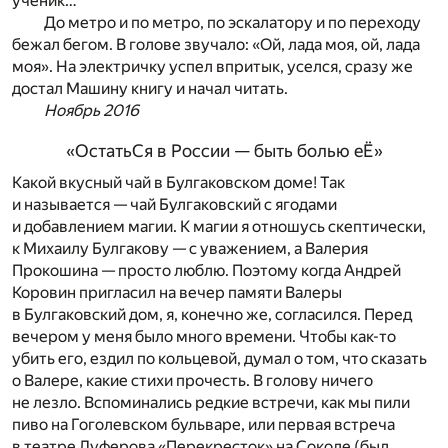
ученик…
До метро и по метро, по эскалатору и по переходу
бежал бегом. В голове звучало: «Ой, лада моя, ой, лада
моя». На электричку успел впритык, уселся, сразу же
достал Машину книгу и начал читать.
Ноябрь 2016
«ОстатьСя в России — быть болью еЁ»
Какой вкусный чай в Булгаковском доме! Так
и называется — чай Булгаковский с ягодами
и добавлением магии. К магии я отношусь скептически,
к Михаилу Булгакову — с уважением, а Валерия
Прокошина — просто люблю. Поэтому когда Андрей
Коровин пригласил на вечер памяти Валеры
в Булгаковский дом, я, конечно же, согласился. Перед
вечером у меня было много времени. Чтобы как-то
убить его, ездил по кольцевой, думал о том, что сказать
о Валере, какие стихи прочесть. В голову ничего
не лезло. Вспоминались редкие встречи, как мы пили
пиво на Гоголевском бульваре, или первая встреча
в театре Луферова «Перекресток» на Соколе (был