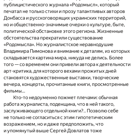
публицистического журнала «Родомысл», который
печатал не только стихи и прозу талантливых авторов
Донбасса и русскоговорящих украинских территорий,
но и общественно-значимые очерки о культуре, быте,
политической обстановке этого региона. Жизненные
обстоятельства прекратили существование
«Родомысла». Но журналистское неравнодушие
Владимира Пимонова и внимание к деталям, из которых
складывается картина мира, никуда не делись. Более
того — со временем они привели автора к деятельности
арт-критика, для которого вехами прожитых дней
становятся художественные выставки, творческие
вечера, концерты, прочитанные книги, просмотренные
фильмы…
Кто-то недоуменно пожмет плечами: обычная
работа журналиста, поденщина, что в ней такого,
заслуживающего отдельной книги?.. Позволю себе
не только не согласиться с этим гипотетическим
возражением, но и даже предположить, что
и упомянутый выше Сергей Довлатов тоже