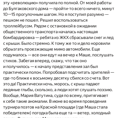
эту «революцию» получила по полной. От моей работы
до Булгаковского дома — пройти-то всего ничего, минут
10—15 прогулочным шагом. Но я поступил разумно —
пешком не пошел. Решил воспользоваться
троллейбусом. Рядом с остановкой в ожидании
общественного транспорта началась настоящая
бомбардировка — ребята из ЖКХ сбрасывали снег и лед
с крыши. Было стремно. К тому же то и дело норовили
обрызгать проезжающие мимо автомобили. Еще
подумалось — все они едут на вечер к Маше, послушать
стихов. Забегая вперед, скажу, что так оно
и получилось — к началу представления зал был
практически полон. Попробовал подсчитать зрителей —
где-то ближе к восьмому десятку сбился со счета. Вот
это да! Практически ночь, морось, с крыш падают
ледяные глыбы, скользко, а люди хотят слушать поэзию.
Вообще, Мария Ватутина, судя по всему, притягивает
к себе такие аномалии. В июне во время проведения
турнира поэтов на Красной площади (где Маша стала
победителем) погодка была еще та — ветер, холодный