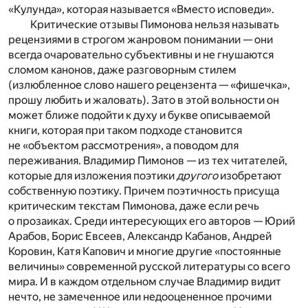
«Кулунда», которая называется «Вместо исповеди».
Критические отзывы Пимонова нельзя называть
рецензиями в строгом жанровом понимании — они
всегда очаровательно субъективны и не гнушаются
сломом канонов, даже разговорным стилем
(излюбленное слово нашего рецензента — «фишечка»,
прошу любить и жаловать). Зато в этой вольности он
может ближе подойти к духу и букве описываемой
книги, которая при таком подходе становится
не «объектом рассмотрения», а поводом для
переживания. Владимир Пимонов — из тех читателей,
которые для изложения поэтики
другого
изобретают
собственную поэтику. Причем поэтичность присуща
критическим текстам Пимонова, даже если речь
о прозаиках. Среди интересующих его авторов — Юрий
Арабов, Борис Евсеев, Александр Кабанов, Андрей
Коровин, Катя Капович и многие другие «постоянные
величины» современной русской литературы со всего
мира. И в каждом отдельном случае Владимир видит
нечто, не замеченное или недооцененное прочими