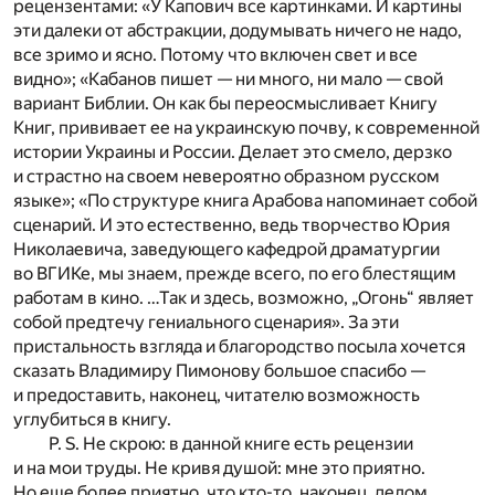
рецензентами: «У Капович все картинками. И картины
эти далеки от абстракции, додумывать ничего не надо,
все зримо и ясно. Потому что включен свет и все
видно»; «Кабанов пишет — ни много, ни мало — свой
вариант Библии. Он как бы переосмысливает Книгу
Книг, прививает ее на украинскую почву, к современной
истории Украины и России. Делает это смело, дерзко
и страстно на своем невероятно образном русском
языке»; «По структуре книга Арабова напоминает собой
сценарий. И это естественно, ведь творчество Юрия
Николаевича, заведующего кафедрой драматургии
во ВГИКе, мы знаем, прежде всего, по его блестящим
работам в кино. …Так и здесь, возможно, „Огонь“ являет
собой предтечу гениального сценария». За эти
пристальность взгляда и благородство посыла хочется
сказать Владимиру Пимонову большое спасибо —
и предоставить, наконец, читателю возможность
углубиться в книгу.
P. S. Не скрою: в данной книге есть рецензии
и на мои труды. Не кривя душой: мне это приятно.
Но еще более приятно, что кто-то, наконец, делом