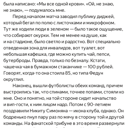
была написано: «Мы все одной крови». «Ой, не знаю,
не знаю», — подумалось мне.
Перед началом матча заводил публику диджей,
который бегал по полю с листочками и микрофоном.
Тут же ходили люди в зеленом — было такое ощущение,
что собирают окурки. Тем не менее на душе, как
и на стадионе, было светло и радостно. Вот специально
отведенная зона для инвалидов, вот туалет, вот
небольшая кафешка, где можно купить чай, пепси,
бутерброды. Правда, только по безналу. Кстати,
чашечка чая в бумажном стаканчике — 100 рублей.
Говорят, когда-то она стоила 85, но типа Федун
округлил.
Наконец, вышли футболисты обеих команд, причем
выстроились так, что спинами, точнее попами, стояли ко
мне. Оно и понятно, на той стороне сидит начальство
и вип-гости, к ним лицом надо. Потом с 90-летием
поздравили Никиту Симоняна — икона клуба, однако. Он
бодренько пнул пару раз по мячу в сторону той и другой
команды. На фанатской трибуне в это время развернули