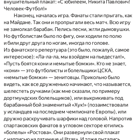
внушительный плакат: «С юбилеем, Никита Павлович!
Человек-Футбол!»
Наконец, началась игра. Фанаты стали прыгать, как
на Майдане. Так они и пропрыгали весь матч. Всю игру
не замолкал барабан. Пелись песни, жгли дымовушки.
Но футболистам было по фигу, они ходили по полю
и били друг друга по ногам, иногда по голове.
Из фанатского репертуара (это было, пожалуй, самое
интересное): «Ла-ла-ла, мы взойдем на пьедестал!»,
«Пусть боятся кони и немытые бомжи». Кто не знает,
«кони» — это футболисты и болельщики ЦСКА,
«немытые бомжи» — зенитовцы. Прикольно было
видеть, как все дружненько начинают, что называется,
шелестеть ручками (как мне сказали, по примеру
дортмундских болельщиков), или выкрикивать под
барабанный бой знаменитый «Хук!» (позаимствовали
у исландцев на последнем чемпионате Европы), или
дружно раскручивать шарфики над головой. Напротив
спартаковских фанатов в угловом секторе ютились
«болелы» «Ростова». Они развернули свой плакат
с надписью на латинице «Ultras». И тоже пытались