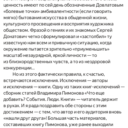
ценность имеют по сей день обозначенные Довлатовым
«болевые точки» амбивалентности (если говорить
мягко) бытования искусства в обыденной жизни,
культурного просвещения и восприятия художника
обществом. Фразой о гениях и их знакомых Сергей
Донатович четко сформулировал и «застолбил» ту
известную нам всем и привычную ситуацию, когда
окружение пытается зрительно «приуменьшить»
масштаб незаурядной, яркой личности — то
из близкородственных чувств, а то из нездоровой
конкуренции…
Но из этого фактически правила, к счастью,
встречаются исключения. Исключения — авторы
и исключения — книги. Одну из таких книг-исключений —
сборник статей Владимира Пимонова «Что еще
добавить? События. Люди. Книги» — читатель держит
в руках. И я рада поздравить обе стороны с этим
достижением — с тем, что автор и его аудитория вновь
«нашли друг друга»! Большая часть материалов,
составивших книгу Пимонова, уже ранее выходили