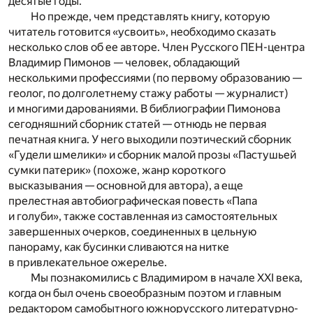
десятые годы.
Но прежде, чем представлять книгу, которую
читатель готовится «усвоить», необходимо сказать
несколько слов об ее авторе. Член Русского ПЕН-центра
Владимир Пимонов — человек, обладающий
несколькими профессиями (по первому образованию —
геолог, по долголетнему стажу работы — журналист)
и многими дарованиями. В библиографии Пимонова
сегодняшний сборник статей — отнюдь не первая
печатная книга. У него выходили поэтический сборник
«Гудели шмелики» и сборник малой прозы «Пастушьей
сумки патерик» (похоже, жанр короткого
высказывания — основной для автора), а еще
прелестная автобиографическая повесть «Папа
и голуби», также составленная из самостоятельных
завершенных очерков, соединенных в цельную
панораму, как бусинки сливаются на нитке
в привлекательное ожерелье.
Мы познакомились с Владимиром в начале XXI века,
когда он был очень своеобразным поэтом и главным
редактором самобытного южнорусского литературно-