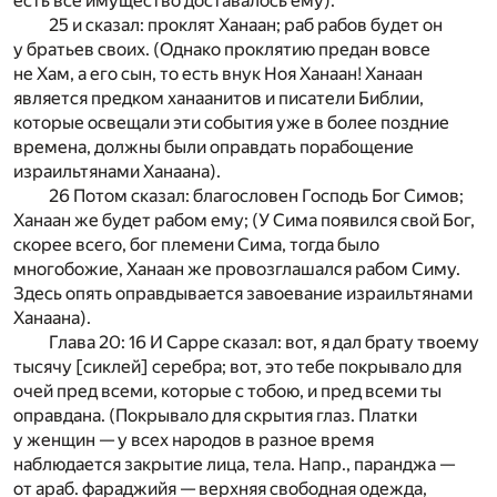
есть все имущество доставалось ему).
25 и сказал: проклят Ханаан; раб рабов будет он
у братьев своих. (Однако проклятию предан вовсе
не Хам, а его сын, то есть внук Ноя Ханаан! Ханаан
является предком ханаанитов и писатели Библии,
которые освещали эти события уже в более поздние
времена, должны были оправдать порабощение
израильтянами Ханаана).
26 Потом сказал: благословен Господь Бог Симов;
Ханаан же будет рабом ему; (У Сима появился свой Бог,
скорее всего, бог племени Сима, тогда было
многобожие, Ханаан же провозглашался рабом Симу.
Здесь опять оправдывается завоевание израильтянами
Ханаана).
Глава 20: 16 И Сарре сказал: вот, я дал брату твоему
тысячу [сиклей] серебра; вот, это тебе покрывало для
очей пред всеми, которые с тобою, и пред всеми ты
оправдана. (Покрывало для скрытия глаз. Платки
у женщин — у всех народов в разное время
наблюдается закрытие лица, тела. Напр., паранджа —
от араб. фараджийя — верхняя свободная одежда,