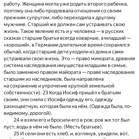
работу. Женщина могла уже родить второго ребенка,
поэтому она либо продлевала отно­шения со своим
прежним су­пругом, либо переходила к другому
мужчине. Старший же должен сам устраивать свою
жизнь. Такое явление есть и у человека — в русских
сказках старшие братья всегда коварные, а младший —
«хороший», в Германии длительное время сохранялся
обычай, когда старшие дети уходили из дома и сами
устраивали свою жизнь. Это — право минората, древняя
система наследования имущества младшим в семье,
было заменено правом майората — праве наследования
старшим из наследников, была направлена
на сохранение и упрочение крупной земельной
собственности). 23 Когда Иосиф пришёл к братьям
своим, они сняли с Иосифа одежду его, одежду
разноцветную, которая была на нём, (Одежда была, по-
видимому, дорогой).
24 и взяли его и бросили его в ров; ров же тот был
пуст; воды в нём не было. (Месть братьев).
25 И сели они есть хлеб, и, взглянув, увидели, вот,