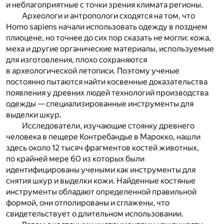
и неблагоприятные с точки зрения климата регионы.
Археологи и антропологи сходятся на том, что
Homo sapiens начали использовать одежду в позднем
плиоцене, но точнее до сих пор сказать не могли: кожа,
меха и другие органические материалы, используемые
для изготовления, плохо сохраняются
в археологической летописи. Поэтому ученые
постоянно пытаются найти косвенные доказательства
появления у древних людей технологий производства
одежды — специализированные инструменты для
выделки шкур.
Исследователи, изучающие стоянку древнего
человека в пещере Контребандье в Марокко, нашли
здесь около 12 тысяч фрагментов костей животных,
по крайней мере 60 из которых были
идентифицированы учеными как инструменты для
снятия шкур и выделки кожи. Найденные костяные
инструменты обладают определенной правильной
формой, они отполированы и сглажены, что
свидетельствует о длительном использовании.