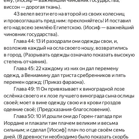
ему; (Иосиф — важнейший чиновник государства,
виссон — дорогая ткань).
43 велел везти его на второй из своих колесниц
и провозглашать пред ним: преклоняйтесь! И поставил
его над всею землёю Египетскою. (Иосиф — важнейший
чиновник государства).
Глава 44: 13 И разодрали они одежды свои, и,
возложив каждый на осла своего ношу, возвратились
в город. (Разрывать одежды означало показать высокую
степень отчаяния).
Глава 45: 22 каждому из них он дал перемену
одежд, а Вениамину дал триста сребренников и пять
перемен одежд; (Приказ фараона).
Глава 49: 11 Он привязывает к виноградной лозе
ослёнка своего и к лозе лучшего винограда сына ослицы
своей; моет в вине одежду свою и в крови гроздов
одеяние своё; (Предсказания-благословения).
Глава 50: 10 И дошли они до Горен-гаатада при
Иордане и плакали там плачем великим и весьма
сильным; и сделал [Иосиф] плач по отце своём семь
дней. (В древности необходимо было показать скорбь