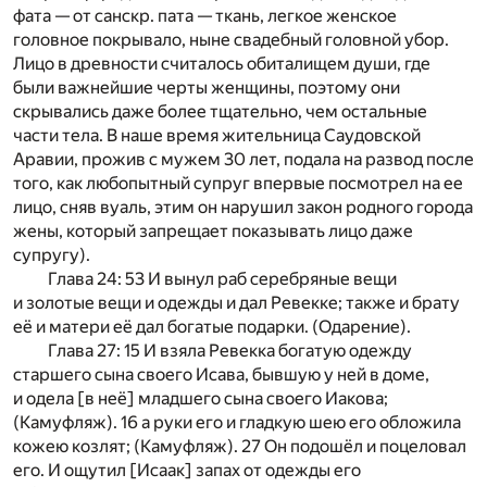
фата — от санскр. пата — ткань, легкое женское
головное покрывало, ныне свадебный головной убор.
Лицо в древности считалось обиталищем души, где
были важнейшие черты женщины, поэтому они
скрывались даже более тщательно, чем остальные
части тела. В наше время жительница Саудовской
Аравии, прожив с мужем 30 лет, подала на развод после
того, как любопытный супруг впервые посмотрел на ее
лицо, сняв вуаль, этим он нарушил закон родного города
жены, который запрещает показывать лицо даже
супругу).
Глава 24: 53 И вынул раб серебряные вещи
и золотые вещи и одежды и дал Ревекке; также и брату
её и матери её дал богатые подарки. (Одарение).
Глава 27: 15 И взяла Ревекка богатую одежду
старшего сына своего Исава, бывшую у ней в доме,
и одела [в неё] младшего сына своего Иакова;
(Камуфляж). 16 а руки его и гладкую шею его обложила
кожею козлят; (Камуфляж). 27 Он подошёл и поцеловал
его. И ощутил [Исаак] запах от одежды его