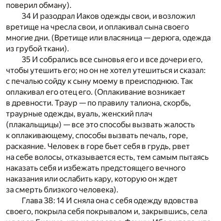
поверил обману).
34 И разодрал Иаков одежды свои, и возложил
вретище на чресла свои, и оплакивал сына своего
многие дни. (Вретище или власяница — дерюга, одежда
из грубой ткани).
35 И собрались все сыновья его и все дочери его,
чтобы утешить его; но он не хотел утешиться и сказал:
с печалью сойду к сыну моему в преисподнюю. Так
оплакивал его отец его. (Оплакивание возникает
в древности. Траур — по правилу талиона, скорбь,
траурные одежды, вуаль, женский плач
(плакальщицы) — все это способы вызвать жалость
к оплакивающему, способы вызвать печаль, горе,
раскаяние. Человек в горе бьет себя в грудь, рвет
на себе волосы, отказывается есть, тем самым пытаясь
наказать себя и избежать предстоящего вечного
наказания или ослабить кару, которую он ждет
за смерть близкого человека).
Глава 38: 14 И сняла она с себя одежду вдовства
своего, покрыла себя покрывалом и, закрывшись, села