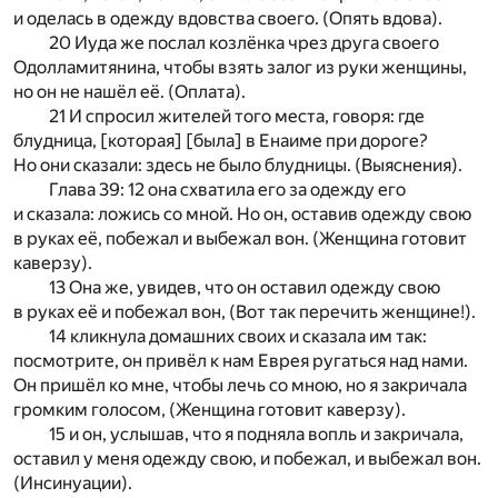
и оделась в одежду вдовства своего. (Опять вдова).
20 Иуда же послал козлёнка чрез друга своего
Одолламитянина, чтобы взять залог из руки женщины,
но он не нашёл её. (Оплата).
21 И спросил жителей того места, говоря: где
блудница, [которая] [была] в Енаиме при дороге?
Но они сказали: здесь не было блудницы. (Выяснения).
Глава 39: 12 она схватила его за одежду его
и сказала: ложись со мной. Но он, оставив одежду свою
в руках её, побежал и выбежал вон. (Женщина готовит
каверзу).
13 Она же, увидев, что он оставил одежду свою
в руках её и побежал вон, (Вот так перечить женщине!).
14 кликнула домашних своих и сказала им так:
посмотрите, он привёл к нам Еврея ругаться над нами.
Он пришёл ко мне, чтобы лечь со мною, но я закричала
громким голосом, (Женщина готовит каверзу).
15 и он, услышав, что я подняла вопль и закричала,
оставил у меня одежду свою, и побежал, и выбежал вон.
(Инсинуации).