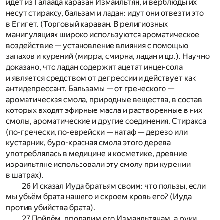
идёт из Галаада караван Измаильтян, и верблюды их
несут стираксу, бальзам и ладан: идут они отвезти это
в Египет. (Торговый караван. В религиозных
манипуляциях широко используются ароматическое
воздействие — установление влияния с помощью
запахов и курений (мирра, смирна, ладан и др.). Научно
доказано, что ладан содержит ацетат инценсола
и является средством от депрессии и действует как
антидепрессант. Бальзамы — от греческого —
ароматическая смола, природные вещества, в состав
которых входят эфирные масла и растворенные в них
смолы, ароматические и другие соединения. Стиракса
(по-гречески, по-еврейски — натаф — дерево или
кустарник, буро-красная смола этого дерева
употреблялась в медицине и косметике, древние
израильтяне использовали эту смолу при курении
в шатрах).
26 И сказал Иуда братьям своим: что пользы, если
мы убьём брата нашего и скроем кровь его? (Иуда
против убийства брата).
27 Пойдём, продадим его Измаильтянам, а руки