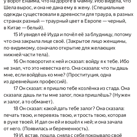
у ворот Енаима, что на дороге в Фамну. Ибо видела, что
Шела вырос, и она не дана ему в жену. (Специальные
одежды существовали в древности для траура, в разных
странах разный — траурный цвет в Европе — черный,
в Китае — белый).
15 И увидел её Иуда и почёл её за блудницу, потому
что она закрыла лице своё. (Закрытое лицо женщины,
по-видимому, означало открытие для желающих
нижней части тела).
16 Он поворотил к ней и сказал: войду я к тебе. Ибо
не знал, что это невестка его. Она сказала: что ты дашь
мне, если войдёшь ко мне? (Проституция, одна
из древнейших профессий).
17 Он сказал: я пришлю тебе козлёнка из стада. Она
сказала: дашь ли ты мне залог, пока пришлёшь? (Нужен
и залог, а то обманет).
18 Он сказал: какой дать тебе залог? Она сказала:
печать твою, и перевязь твою, и трость твою, которая
в руке твоей. И дал он ей и вошёл к ней; и она зачала
от него. (Появилась и беременность).
19 И, встав, пошла, сняла с себя покрывало своё