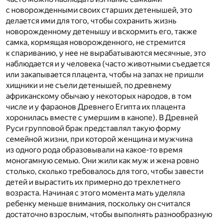
с новорожденными своих старших детенышей, это
делается ими для того, чтобы сохранить жизнь
новорожденному детенышу и вскормить его, также
самка, кормящая новорожденного, не стремится
к спариванию, у нее не вырабатываются месячные, это
наблюдается и у человека (часто животными съедается
или закапывается плацента, чтобы на запах не пришли
хищники и не съели детенышей, по древнему
африканскому обычаю у некоторых народов, в том
числе и у фараонов Древнего Египта их плацента
хоронилась вместе с умершим в канопе). В Древней
Руси групповой брак представлял такую форму
семейной жиз­ни, при которой женщина и мужчина
из одного рода образо­вывали на какое-то время
моногамную семью. Они жили как муж и жена ровно
столько, сколько требовалось для того, чтобы завести
детей и вырастить их примерно до трехлетне­го
возраста. Начиная с этого момента мать уделяла
ребенку меньше внимания, поскольку он считался
достаточно взрослым, что­бы выполнять разнообразную