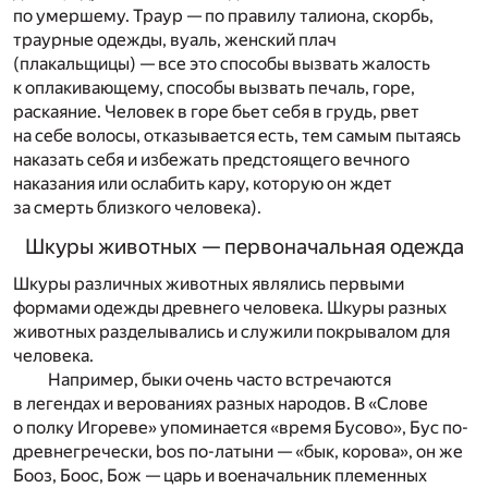
по умершему. Траур — по правилу талиона, скорбь,
траурные одежды, вуаль, женский плач
(плакальщицы) — все это способы вызвать жалость
к оплакивающему, способы вызвать печаль, горе,
раскаяние. Человек в горе бьет себя в грудь, рвет
на себе волосы, отказывается есть, тем самым пытаясь
наказать себя и избежать предстоящего вечного
наказания или ослабить кару, которую он ждет
за смерть близкого человека).
Шкуры животных — первоначальная одежда
Шкуры различных животных являлись первыми
формами одежды древнего человека. Шкуры разных
животных разделывались и служили покрывалом для
человека.
Например, быки очень часто встречаются
в легендах и верованиях разных народов. В «Слове
о полку Игореве» упоминается «время Бусово», Бус по-
древнегречески, bos по-латыни — «бык, корова», он же
Бооз, Боос, Бож — царь и военачальник племенных