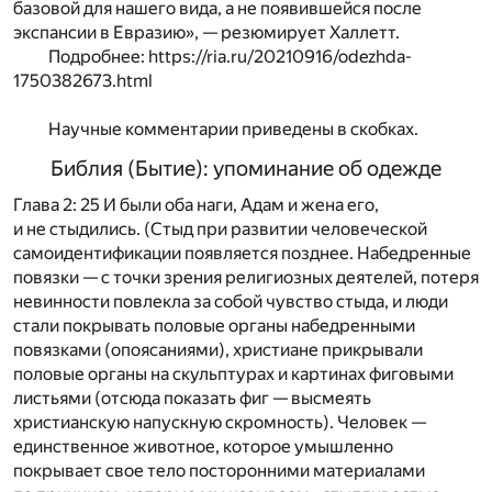
базовой для нашего вида, а не появившейся после
экспансии в Евразию», — резюмирует Халлетт.
Подробнее: https://ria.ru/20210916/odezhda-
1750382673.html
Научные комментарии приведены в скобках.
Библия (Бытие): упоминание об одежде
Глава 2: 25 И были оба наги, Адам и жена его,
и не стыдились. (Стыд при развитии человеческой
самоидентификации появляется позднее. Набедренные
повязки — с точки зрения религиозных деятелей, потеря
невинности повлекла за собой чувство стыда, и люди
стали покрывать половые органы набедренными
повязками (опоясаниями), христиане прикрывали
половые органы на скульптурах и картинах фиговыми
листьями (отсюда показать фиг — высмеять
христианскую напускную скромность). Человек —
единственное животное, которое умышленно
покрывает свое тело посторонними материалами