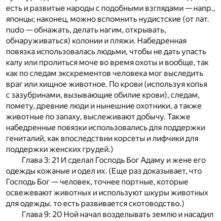
есть и развитые народы с подобными взглядами — напр.,
японцы; наконец, можно вспомнить нудистские (от лат.
nudo — обнажать, делать нагим, открывать,
обнаруживаться) колонии и пляжи. Набедренная
повязка использовалась людьми, чтобы не дать упасть
калу или пролиться моче во время охоты и вообще, так
как по следам экскрементов человека мог выследить
враг или хищное животное. По крови (используя копья
с зазубринами, вызывающие обилие крови), следам,
помету, древние люди и нынешние охотники, а также
животные по запаху, выслеживают добычу. Также
набедренные повязки использовались для поддержки
гениталий, как впоследствии корсеты и лифчики для
поддержки женских грудей.)
Глава 3: 21 И сделал Господь Бог Адаму и жене его
одежды кожаные и одел их. (Еще раз доказывает, что
Господь Бог — человек, точнее портные, которые
освежевают животных и используют шкуры животных
для одежды. то есть развивается скотоводство.)
Глава 9: 20 Ной начал возделывать землю и насадил