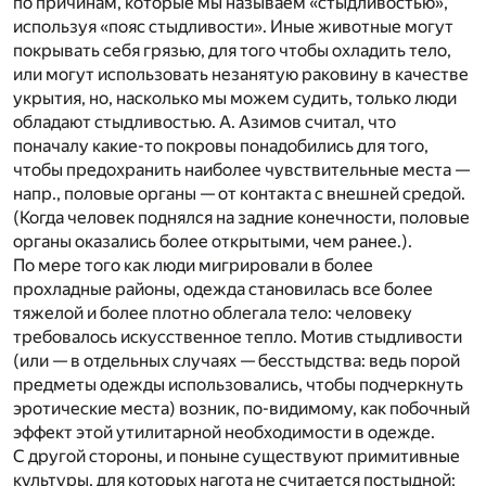
по причинам, которые мы называем «стыдливостью»,
используя «пояс стыдливости». Иные животные могут
покрывать себя грязью, для того чтобы охладить тело,
или могут использовать незанятую раковину в качестве
укрытия, но, насколько мы можем судить, только люди
обладают стыдливостью. А. Азимов считал, что
поначалу какие-то покровы понадобились для того,
чтобы предохранить наиболее чувствительные места —
напр., половые органы — от контакта с внешней средой.
(Когда человек поднялся на задние конечности, половые
органы оказались более открытыми, чем ранее.).
По мере того как люди мигрировали в более
прохладные районы, одежда становилась все более
тяжелой и более плотно облегала тело: человеку
требовалось искусственное тепло. Мотив стыдливости
(или — в отдельных случаях — бесстыдства: ведь порой
предметы одежды использовались, чтобы подчеркнуть
эротические места) возник, по-видимому, как побочный
эффект этой утилитарной необходимости в одежде.
С другой стороны, и поныне существуют примитивные
культуры, для которых нагота не считается постыдной;