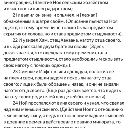
виноградник; (Занятие Ноя сельским хозяйством
и в частности виноградарством).
21 и выпил он вина, и опьянел, и [лежал]
обнажённым в шатре своём. (Описание пьянства Ноя,
одежда к тому времени не только была предметом
скрытия от холода, но и стала предметом стыдливости).
22 И увидел Хам, отец Ханаана, наготу отца своего,
и выйдя рассказал двум братьям своим. (Здесь
доказывается, что одежда к тому времени стала
предметом стыдливости, стало необходимым скрывать
свою наготу с помощь одежды).
23 Сим же и Иафет взяли одежду и, положив её
на плечи свои, пошли задом и покрыли наготу отца
своего; лица их были обращены назад, и они не видали
наготы отца своего. (Еще раз доказывается, что видеть
наготу своих родителей для детей было нельзя).
24 Ной проспался от вина своего и узнал, что сделал
над ним меньший сын его, (Действия Ноя по отношению
к меньшему сыну, а ведь в отношении младших сыновей
в древние времена действовало правило минората, то