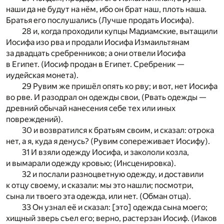
наши да не будут на нём, ибо он брат наш, плоть наша.
Братья его послушались (Лучше продать Иосифа).
28 и, когда проходили купцы Мадиамские, вытащили
Иосифа изо рва и продали Иосифа Измаильтянам
за двадцать сребренников; а они отвели Иосифа
в Египет. (Иосиф продан в Египет. Сребреник —
иудейская монета).
29 Рувим же пришёл опять ко рву; и вот, нет Иосифа
во рве. И разодрал он одежды свои, (Рвать одежды —
древний обычай нанесения себе тех или иных
повреждений).
30 и возвратился к братьям своим, и сказал: отрока
нет, а я, куда я денусь? (Рувим сопереживает Иосифу).
31 И взяли одежду Иосифа, и закололи козла,
и вымарали одежду кровью; (Инсценировка).
32 и послали разноцветную одежду, и доставили
к отцу своему, и сказали: мы это нашли; посмотри,
сына ли твоего эта одежда, или нет. (Обман отца).
33 Он узнал её и сказал: [это] одежда сына моего;
хищный зверь съел его; верно, растерзан Иосиф. (Иаков