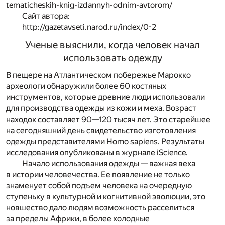
tematicheskih-knig-izdannyh-odnim-avtorom/
Сайт автора:
http://gazetavseti.narod.ru/index/0-2
Ученые выяснили, когда человек начал
использовать одежду
В пещере на Атлантическом побережье Марокко
археологи обнаружили более 60 костяных
инструментов, которые древние люди использовали
для производства одежды из кожи и меха. Возраст
находок составляет 90—120 тысяч лет. Это старейшее
на сегодняшний день свидетельство изготовления
одежды представителями Homo sapiens. Результаты
исследования опубликованы в журнале iScience.
Начало использования одежды — важная веха
в истории человечества. Ее появление не только
знаменует собой подъем человека на очередную
ступеньку в культурной и когнитивной эволюции, это
новшество дало людям возможность расселиться
за пределы Африки, в более холодные