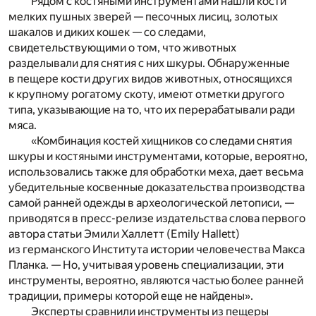
Рядом с костяными инструментами нашли кости
мелких пушных зверей — песочных лисиц, золотых
шакалов и диких кошек — со следами,
свидетельствующими о том, что животных
разделывали для снятия с них шкуры. Обнаруженные
в пещере кости других видов животных, относящихся
к крупному рогатому скоту, имеют отметки другого
типа, указывающие на то, что их перерабатывали ради
мяса.
«Комбинация костей хищников со следами снятия
шкуры и костяными инструментами, которые, вероятно,
использовались также для обработки меха, дает весьма
убедительные косвенные доказательства производства
самой ранней одежды в археологической летописи, —
приводятся в пресс-релизе издательства слова первого
автора статьи Эмили Халлетт (Emily Hallett)
из германского Института истории человечества Макса
Планка. — Но, учитывая уровень специализации, эти
инструменты, вероятно, являются частью более ранней
традиции, примеры которой еще не найдены».
Эксперты сравнили инструменты из пещеры