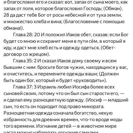
и благословил его и сказал: вот, запах от сына моего, как
запах от поля, которое благословил Господь; (Обман).
28 да даст тебе Бог от росы небесной и от тука земли,
и множество хлеба и вина; (Благословение с помощью
обмана!).
Глава 28: 20 И положил Иаков обет, сказав: если Бог
будет со мною и сохранит меня в пути сём, в который я
иду, и даст мне хлеб есть и одежду одеться, (Обет-
договор со жрецом).
Глава 35: 2 И сказал Иаков дому своему и всем
бывшим с ним: бросьте богов чужих, находящихся у вас,
и очиститесь, и перемените одежды ваши; (Должен
быть один бог, который и будет «руководить»).
Глава 37: 3 Израиль любил Иосифа более всех
сыновей своих, потому что он был сын старости его, —
и сделал ему разноцветную одежду. (Иосиф — младший
сын, то есть он подходит под право минората.
Разноцветная одежда означала богатство, некую
избранность для древних времен, что-то вроде моды
того времени. Изгнание детей — в животном мире
часто можно наблюдать изгнание самками