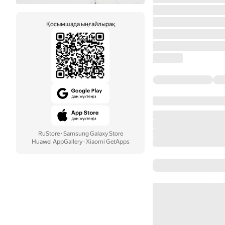
Қосымшада ыңғайлырақ
RuStore
·
Samsung Galaxy Store
Huawei AppGallery
·
Xiaomi GetApps