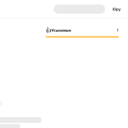
Кіру
👍
Ұсынамын
1