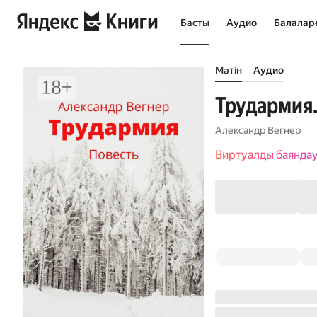
Басты
Аудио
Балалар
Мәтін
Аудио
Трудармия.
Александр Вегнер
Виртуалды баянда