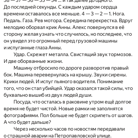
58 — 57 — 56 — 55 — 54 … и так далее до одного.
До последней секунды. С каждым ударом сердца
времени оставалось все меньше. 4 — 3 — 2 — 1. Нога.
Педаль. Газа. Рев мотора. Середина перекрестка. Вдруг
мелодию оборвал крик Анны. Алекс повернулся в её
сторону желая узнать что случилось, но последнее, что
он увидел это огромный перед грузовой машины
и испуганные глаза Анны.
Удар. Скрежет металла. Свистящий звук тормозов.
И две оборванные жизни.
Машину отбросило по дороге разворотив правый
бок. Машина перевернулась на крышу. Звуки сирены.
Крики людей. И испуг пьяного водителя. Понимание
того, что он стал убийцей. Удар оказался такой силы, что
буквально вышиб из двух людей души.
Посуда, что осталась в раковине утром ещё долгое
время не будет чистой. Новые рамки не заполнятся
фотографиями. Пол больше не будет скрипеть от шагов.
А что будет дальше?
Через несколько часов по новостям передавали
о страшной аварии на Петропавловской улице.