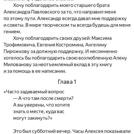
Хочу поблагодарить моего старшего брата
Александра Павловского за то, что направил меня
по этому пути. Александр всегда давал мне поддержку
и советы. В мире творческом ты всегда будешь для меня
гением.
Хочу поблагодарить своих друзей: Максима
Трофимовича, Евгения Костромина, Ангелину
Пирожкову за должную поддержку. И несомненно
хотелось бы поблагодарить свою возлюбленную Алену
Милованову за неотъемлемый вклад в эту книгу
и за помощь в ее написании.
Глава 1
«Часто задаваемый вопрос
— А что там после смерти?
А вы уверены, что хотите
знать о месте, куда вас
могут закинуть?»
Это был субботний вечер. Часы Алексея показывали