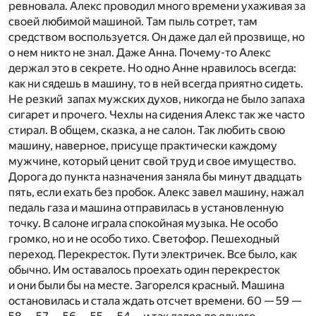
ревновала. Алекс проводил много времени ухаживая за
своей любимой машиной. Там пыль сотрет, там
средством воспользуется. Он даже дал ей прозвище, но
о нем никто не знал. Даже Анна. Почему-то Алекс
держал это в секрете. Но одно Анне нравилось всегда:
как ни сядешь в машину, то в ней всегда приятно сидеть.
Не резкий запах мужских духов, никогда не было запаха
сигарет и прочего. Чехлы на сидения Алекс так же часто
стирал. В общем, сказка, а не салон. Так любить свою
машину, наверное, присуще практически каждому
мужчине, который ценит свой труд и свое имущество.
Дорога до пункта назначения заняла бы минут двадцать
пять, если ехать без пробок. Алекс завел машину, нажал
педаль газа и машина отправилась в установленную
точку. В салоне играла спокойная музыка. Не особо
громко, но и не особо тихо. Светофор. Пешеходный
переход. Перекресток. Пути электричек. Все было, как
обычно. Им оставалось проехать один перекресток
и они были бы на месте. Загорелся красный. Машина
остановилась и стала ждать отсчет времени. 60 — 59 —