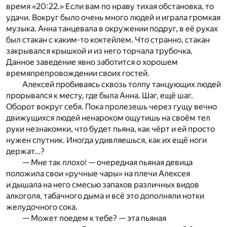
время «20:22.» Если вам по нраву тихая обстановка, то
удачи. Вокруг было очень много людей и играла громкая
музыка. Анна танцевала в окружении подруг, в её руках
был стакан с каким-то коктейлем. Что странно, стакан
закрывался крышкой и из него торчала трубочка.
Данное заведение явно заботится о хорошем
времяпрепровождении своих гостей.
Алексей пробиваясь сквозь толпу танцующих людей
прорывался к месту, где была Анна. Шаг, ещё шаг.
Оборот вокруг себя. Пока пролезешь через гущу вечно
движущихся людей ненароком ощутишь на своём тел
руки незнакомки, что будет пьяна, как чёрт и ей просто
нужен спутник. Иногда удивляешься, как их ещё ноги
держат…?
— Мне так плохо! — очередная пьяная девица
положила свои «ручные чары» на плечи Алексея
и дышала на него смесью запахов различных видов
алкоголя, табачного дыма и всё это дополняли нотки
желудочного сока.
— Может поедем к тебе? — эта пьяная