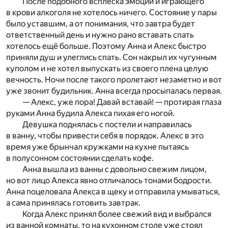
После подобного всплеска эмоций и играющего
в крови алкоголя не хотелось ничего. Состояние у пары
было уставшим, а от понимания, что завтра будет
ответственный день и нужно рано вставать спать
хотелось ещё больше. Поэтому Анна и Алекс быстро
приняли душ и улеглись спать. Сон накрыл их чугунным
куполом и не хотел выпускать из своего плена целую
вечность. Ночи после такого пролетают незаметно и вот
уже звонит будильник. Анна всегда просыпалась первая.
— Алекс, уже пора! Давай вставай! — протирая глаза
руками Анна будила Алекса пихая его ногой.
Девушка поднялась с постели и направилась
в ванну, чтобы привести себя в порядок. Алекс в это
время уже брынчал кружками на кухне пытаясь
в полусонном состоянии сделать кофе.
Анна вышла из ванны с довольно свежим лицом,
но вот лицо Алекса явно отличалось тонами бодрости.
Анна поцеловала Алекса в щеку и отправила умываться,
а сама принялась готовить завтрак.
Когда Алекс принял более свежий вид и выбрался
из ванной комнаты, то на кухонном столе уже стоял