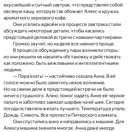
вкуснейший и сытный завтрак, что представлял собой
овсяную кашу, которую так обожает Алекс и кружка
ароматного зернового кофе.
Они уселись вдвоём и в процессе завтрака стали
обсуждать некоторые детали, чтобы касались
предстоящей деловой встречи с новыми партнерами.
Громко звучит, но на деле все намного проще.
В процессе обсуждения у пары возникли споры,
но они решили не накалять обстановку и действовать
как положено: быть вежливыми и интеллигентными
людьми.
— Пора ехать! — настойчиво сказала Анна. В её
голосе можно было заметить некое волнение.
Но на самом деле в предстоящей встречи не было
ничего страшного. Алекс помог надеть Анне её черное
пальто и заботливо завязал шарфик на её шее. Сегодня
погода оставляла желать лучшего. Температура упала.
Дождь. Слякоть. Все прелести Питерского климата.
Они спустились вниз и направились к машине. Для
Алекса машина значила многое. Анна даже иногда