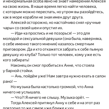
и ненормальная особа явно не знает намерений Алексея
на свою жизнь. В наше время легко найти человека,
с которым можно переспать, но утром вы разойдётесь,
как в море корабли не зная имен друг друга.
Алексей осторожно, но настойчиво снял «ручные
чары» со своей шеи и опустил их.
— Иди-ка проспись и не позорься! — это для
молодой и сексуальной девушки (она была, наверняка,
о себе именно такого мнения) казалось смертным
приговором. Да и кто откажется забрать к себе пьяную
девушку из клуба? Только тот человек, кому уже есть
кого забирать!
Наконец он смог пробиться к Анне, что стояла
у барной стойки.
— Ань, пойдём уже! Нам завтра нужно ехать в салон
рано! —
Но музыка была настолько громкой, что Анна
ничего не услышала.
— Что?! Я ничего не слышу. Музыка орёт. —
Тогда Алексей притянул Анну к себе и на этот раз
повторил то же самое уже ближе к уху.