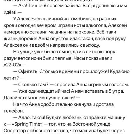
— А-а! Точно! Я совсем забыла. Всё, я допиваю и мы
идём! —
У Алексея был личный автомобиль, но раз в их
крови сегодня вечером играли ноты алкоголя, Алексей
намеренно оставил машину на парковке. Всё-таки
жизнь дороже! Анна опустошила стакан, взяв под руку
Алексея они вдвоём направились к выходу.
На улице уже было темно, да и в летнюю пору
разумеется ночи были теплые. Часы показывали
«22:02» —
— Офигеть! Столько времени прошло уже! Куда оно
летит? —
— Сколько там? — спросила Анна игривым голосом.
— Уже одиннадцатый час! А нам вставать в 5 утра.
Давай-ка вызовем лучше такси! —
На что Анна одобрительно кивнула и достала
телефон.
— Алло, такси! Будьте любезны отправьте машину
к — «Spring Time» — тот, что на Восточной улице.
Оператор любезно ответила, что машина будет через