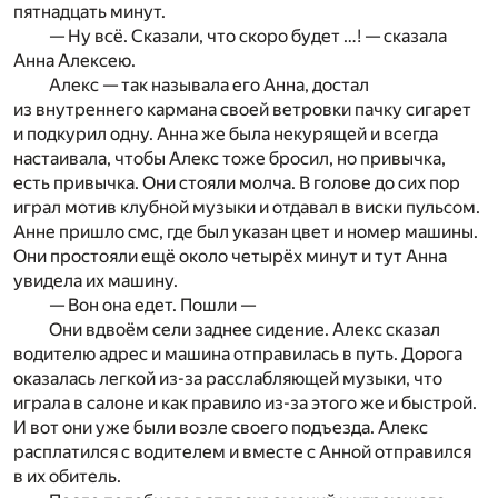
пятнадцать минут.
— Ну всё. Сказали, что скоро будет …! — сказала
Анна Алексею.
Алекс — так называла его Анна, достал
из внутреннего кармана своей ветровки пачку сигарет
и подкурил одну. Анна же была некурящей и всегда
настаивала, чтобы Алекс тоже бросил, но привычка,
есть привычка. Они стояли молча. В голове до сих пор
играл мотив клубной музыки и отдавал в виски пульсом.
Анне пришло смс, где был указан цвет и номер машины.
Они простояли ещё около четырёх минут и тут Анна
увидела их машину.
— Вон она едет. Пошли —
Они вдвоём сели заднее сидение. Алекс сказал
водителю адрес и машина отправилась в путь. Дорога
оказалась легкой из-за расслабляющей музыки, что
играла в салоне и как правило из-за этого же и быстрой.
И вот они уже были возле своего подъезда. Алекс
расплатился с водителем и вместе с Анной отправился
в их обитель.