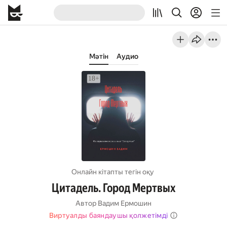
Мәтін
Аудио
Онлайн кітапты тегін оқу
Цитадель. Город Мертвых
Автор
Вадим Ермошин
Виртуалды баяндаушы қолжетімді