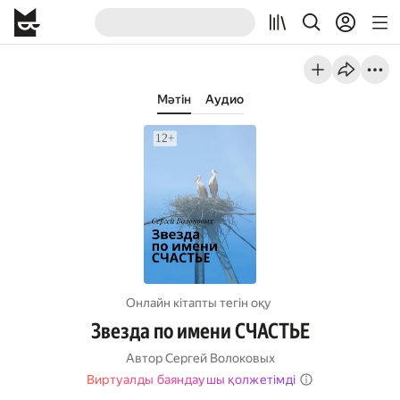
Мәтін
Аудио
Онлайн кітапты тегін оқу
Звезда по имени СЧАСТЬЕ
Автор
Сергей Волоковых
Виртуалды баяндаушы қолжетімді