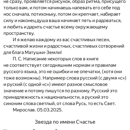
не сразу, проявляется рисунок, образ ритма, присущего
только вам, и потом начинаешь напевать его себе под
нос сначала, потихоньку, потом он крепчает, набирает
силу и наконец душа ваша начинает петь и радоваться,
и любить и дарить счастье всему окружающему
пространству.
И я желаю каждому из вас счастливых песен,
счастливой жизни и радостных, счастливых сотворений
для блага Матушки-Земли!
П. С. Написание некоторых слов в книге
не соответствует сегодняшним нормам и правилам
русского языка, это не ошибки и не опечатки, (хотя они
тоже возможны). Например слова русский (с двумя «с»)
и руский (с одной «с») имеют разное смысловое
значение и потому пишутся по разному. Русский это
принадлежность к национальности, а руский это
синоним слова светлый, от слова Русь, то есть Свет.
Мирослав. 05.03.2025.
Звезда по имени Счастье