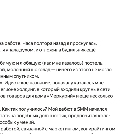
на работе. Часа полтора назад я проснулась,
я, я упала духом, и отложила будильник ещё
бимую и любящую (как мне казалось) постель,
кой, молочный шоколад — ничего из этого не могло
оянным спутником.
. Идиотское название, поначалу казалось мне
гионе холдинг, в который входили крупные сети
ов товаров для дома «Меркурий» и ещё несколько
Как так получилось? Мой дебют в SMM начался
отать на подобных должностях, предпочитая колл-
 особых умений.
 работой, связанной с маркетингом, копирайтингом