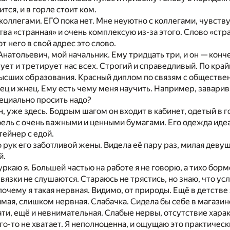
тся, и в горле стоит ком.
коллегами. ЕГО пока нет. Мне неуютно с коллегами, чувству
тва «странная» и очень комплексую из-за этого. Слово «стра
т него в свой адрес это слово.
натольевич, мой начальник. Ему тридцать три, и он — конч
ует и третирует нас всех. Строгий и справедливый. По край
высших образования. Красный диплом по связям с обществе
тец и жнец. Ему есть чему меня научить. Например, заварив
ециально просить надо?
 он, уже здесь. Бодрым шагом он входит в кабинет, одетый в
ль с очень важными и ценными бумагами. Его одежда идеал
тейнер с едой.
 рук его заботливой жены. Видела её пару раз, милая девушк
й.
уркаю я. Большей частью на работе я не говорю, а тихо бор
 связки не слушаются. Стараюсь не трястись, но знаю, что у
 почему я такая нервная. Видимо, от природы. Ещё в детстве
ая, слишком нервная. Слабачка. Сидела бы себе в магазине.
стати, ещё и невнимательная. Слабые нервы, отсутствие хара
о-то не хватает. Я неполноценна, и ощущаю это практическ