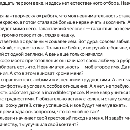
вадцать первом веке, и здесь нет естественного отбора. Нав
дя на «творческую» работу, что моя невнимательность стане
екрасно, а потом стала всё больше нервничать и косячить. 
ойдёт мимо него. Талантливый человек — талантлив во всём
 громко говорит он, глядя в чашку.
 ответила я с деланным сожалением. Вот дура, совсем забы
яй-яй, стыдно-то как. Только не бейте, и не ругайте больше,
й от одной реплики. А день ещё только начался.
кофе моего приготовления он начинает свою любимую рубр
бирать есть что. Невнимательность — моё второе имя. Да и 
ия. А кто в этом виноват кроме меня?
справляются с любыми жизненными трудностями. А лентяи и
комфортные условия, особое отношение. А я нет, не требую. 
сть работает даже в incredible стрессе. И мне надо учиться
 с трудностими. Я обязательно встану с колен, и стану са
ж, рожу детей, стану успешной, и все будут меня уважать.
ё время задаюсь вопросом, что со мной не так?
ьевич начинает свой крестовый поход на меня. И задаёт мне
качеству, ты улучшила свой контент?