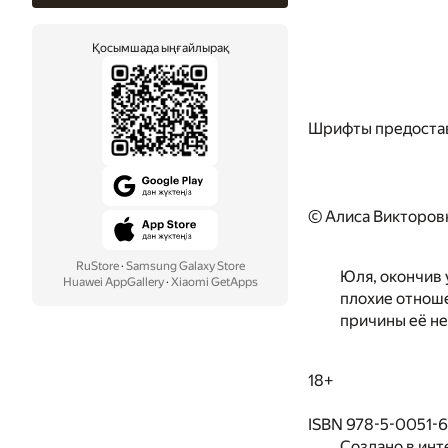
Қосымшада ыңғайлырақ
Шрифты предоста
© Алиса Викторов
RuStore
·
Samsung Galaxy Store
Юля, окончив 
Huawei AppGallery
·
Xiaomi GetApps
плохие отноше
причины её не
18+
ISBN 978-5-0051-
Создано в инт