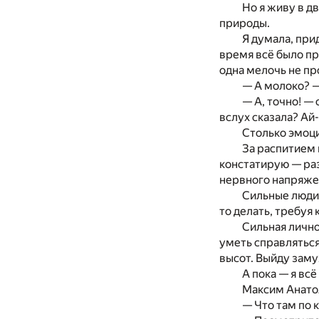
Но я живу в д
природы.
Я думала, при
время всё было пр
одна мелочь не пр
— А молоко? —
— А, точно! —
вслух сказала? Ай-
Столько эмоци
За распитием 
констатирую — раз
нервного напряжен
Сильные люди 
то делать, требуя 
Сильная лично
уметь справляться
высот. Выйду заму
А пока — я вс
Максим Анатол
— Что там по 