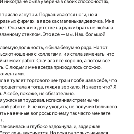
 никогда не была уверена в своих способностях,
 трясло изнутри. Подкашиваются ноги, но я
 разных фирмах, а я всё как маленькая девочка. Мне
ёт. Она меня и в детстве на ручки брать не любила.
деланному стеклом. Это всё — мы. Наш большой
елаемую должность, я была безумно рада. На тот
ься отношения с коллегами, и я стала замечать, что
 из моих работ. Сначала всё хорошо, а потом все
ть. С людьми мне всегда приходилось сложно.
 клиентами.
шла в туалет торгового центра и пообещала себе, что
рошептала я тогда, глядя в зеркало. И знаете что? Я,
. А себе, похоже, не обязательно.
еня ужасная трудовая, исписанная стрёмными
ой работе. Я не хочу уходить, не получив большого
чать на вечные вопросы: почему так часто меняете
т.
тановилась и глубоко вздохнула, и, задержав
Этот день закончится. Но пока он только начался,