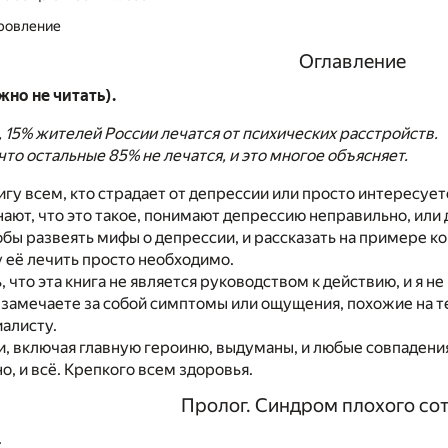
ровление
Оглавление
но не читать).
, 15% жителей России лечатся от психических расстройств.
что остальные 85% не лечатся, и это многое объясняет.
игу всем, кто страдает от депрессии или просто интересуетс
знают, что это такое, понимают депрессию неправильно, или 
чтобы развеять мифы о депрессии, и рассказать на примере 
у её лечить просто необходимо.
, что эта книга не является руководством к действию, и я н
 замечаете за собой симптомы или ощущения, похожие на те
иалисту.
, включая главную героиню, выдуманы, и любые совпадени
о, и всё. Крепкого всем здоровья.
Пролог. Синдром плохого со
.