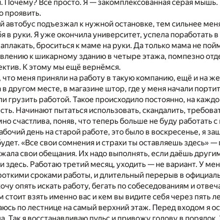
 Почему? Всё просто. Я — закомплексованная серая мышь. И
то проявить.
 автобус подъезжал к нужной остановке, тем сильнее меня
я в руки. Я уже окончила университет, успела поработать в
аплакать, броситься к маме на руки. Да только мама не пойм
авлению к шикарному зданию в четыре этажа, помпезно от
ктив. К этому мы ещё вернёмся.
а, что меня приняли на работу в такую компанию, ещё и на ж
в другом месте, в магазине штор, где у меня начали портит
ли грузить работой. Такое происходило постоянно, на каждой
есть. Начинают пытаться использовать, скандалить, требова
мно счастлива, поняв, что теперь больше не буду работать с
абочий день на старой работе, это было в воскресенье, я за
удет. «Все свои сомнения и страхи ты оставляешь здесь» — п
ржала свои обещания. Их надо выполнять, если даёшь другим
 и здесь. Работаю третий месяц, уходить — не вариант. У м
откими сроками работы, и длительный перерыв в официальн
 хочу опять искать работу, бегать по собеседованиям и отве
 стоит взять именно вас и кем вы видите себя через пять ле
юсь по лестнице на самый верхний этаж. Перед входом я ос
. Так я восстанавливаю пульс и привожу голову в порядок. 