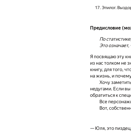
Эпилог. Выздо
Предисловие (мож
По статистике
Это означает, 
Я посвящаю эту кн
из нас толком не 
книгу, для того, 
на жизнь, и почем
Хочу заметить
недугами. Если вы
обратиться к спец
Все персонажи
Вот, собственн
— Юля, это пиздец