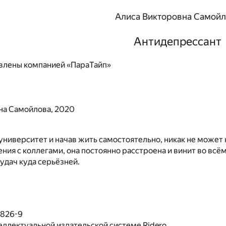
Алиса Викторовна Самойл
Антидепрессант
влены компанией «ПараТайп»
на Самойлова, 2020
университет и начав жить самостоятельно, никак не может 
ния с коллегами, она постоянно расстроена и винит во всём 
удач куда серьёзней.
6826-9
еллектуальной издательской системе Ridero