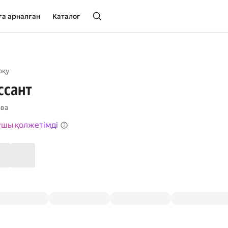
ға арналған
Каталог
оқу
ссант
ова
ушы қолжетімді