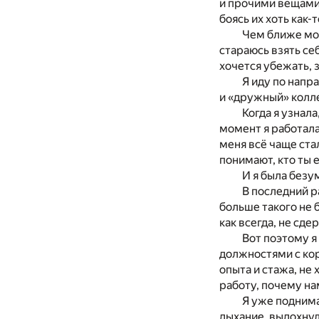
и прочими вещами.
боясь их хоть как-
Чем ближе мой
стараюсь взять себ
хочется убежать, з
Я иду по напр
и «дружный» колле
Когда я узнал
момент я работала 
меня всё чаще ста
понимают, кто ты 
И я была безу
В последний р
больше такого не б
как всегда, не сде
Вот поэтому я
должностями с кор
опыта и стажа, не
работу, почему нам
Я уже поднима
дыхание, выдохнула