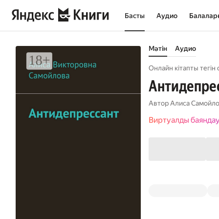
Басты
Аудио
Балалар
Мәтін
Аудио
Онлайн кітапты тегін 
Антидепре
Автор
Алиса Самойл
Виртуалды баянда