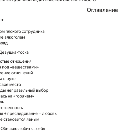
Оглавление
нт
ом плохого сотрудника
ние алкоголем
азад
 Девушка-тоска
остые отношения
та под «веществами»
роение отношений
а в руке
 своё место
жды неправильный выбор
лась на «горячем»
вь
етственность
вля + преследование = любовь
ое становится явным
. Обещаю любить… себя