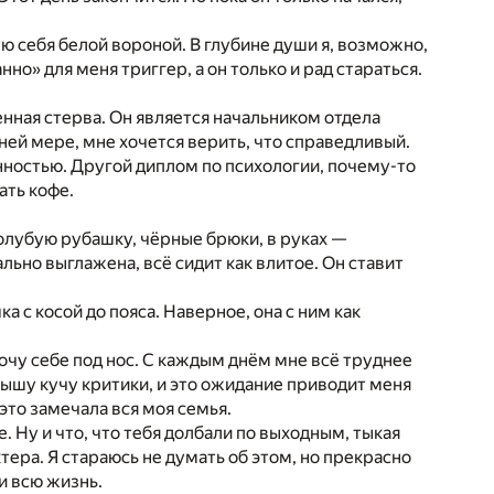
ю себя белой вороной. В глубине души я, возможно,
нно» для меня триггер, а он только и рад стараться.
енная стерва. Он является начальником отдела
ней мере, мне хочется верить, что справедливый.
нностью. Другой диплом по психологии, почему-то
ать кофе.
 голубую рубашку, чёрные брюки, в руках —
ьно выглажена, всё сидит как влитое. Он ставит
а с косой до пояса. Наверное, она с ним как
мочу себе под нос. С каждым днём мне всё труднее
слышу кучу критики, и это ожидание приводит меня
 это замечала вся моя семья.
 Ну и что, что тебя долбали по выходным, тыкая
ктера. Я стараюсь не думать об этом, но прекрасно
и всю жизнь.