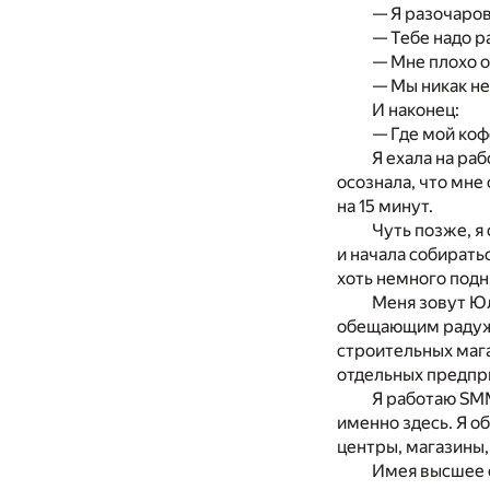
— Я разочаров
— Тебе надо р
— Мне плохо о
— Мы никак не
И наконец:
— Где мой коф
Я ехала на раб
осознала, что мне 
на 15 минут.
Чуть позже, я
и начала собирать
хоть немного подн
Меня зовут Юл
обещающим радужн
строительных маг
отдельных предпр
Я работаю SM
именно здесь. Я о
центры, магазины
Имея высшее о