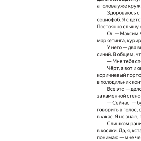
а голова уже кружи
Здороваюсь с 
социофоб. Я с детс
Постоянно слышу о
Он — Максим А
маркетинга, курир
У него — два 
синий. В общем, ч
— Мне тебя сп
Чёрт, а вот и
коричневый портфе
в холодильник кон
Все это — дело
за каменной стено
— Сейчас, — б
говорить в голос,
в ужас. Я не знаю,
Слишком раним
в косяки. Да, я, к
понимаю — мне чег