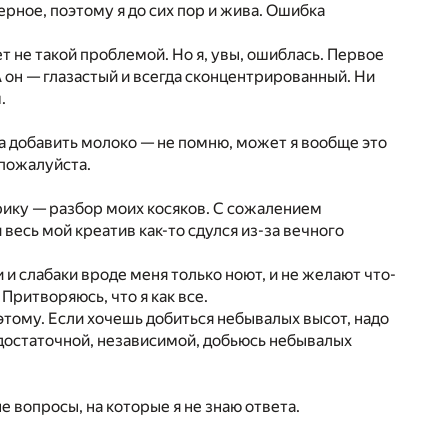
ерное, поэтому я до сих пор и жива. Ошибка
т не такой проблемой. Но я, увы, ошиблась. Первое
А он — глазастый и всегда сконцентрированный. Ни
.
ла добавить молоко — не помню, может я вообще это
 пожалуйста.
ику — разбор моих косяков. С сожалением
весь мой креатив как-то сдулся из-за вечного
 слабаки вроде меня только ноют, и не желают что-
Притворяюсь, что я как все.
 этому. Если хочешь добиться небывалых высот, надо
модостаточной, независимой, добьюсь небывалых
 вопросы, на которые я не знаю ответа.