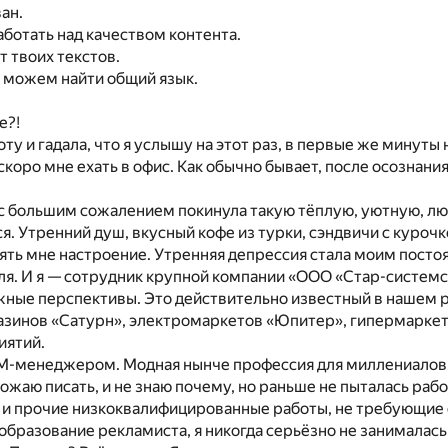
ан.
аботать над качеством контента.
т твоих текстов.
 можем найти общий язык.
е?!
оту и гадала, что я услышу на этот раз, в первые же минуты 
скоро мне ехать в офис. Как обычно бывает, после осознани
 с большим сожалением покинула такую тёплую, уютную, лю
ся. Утренний душ, вкусный кофе из турки, сэндвичи с куроч
ять мне настроение. Утренняя депрессия стала моим пост
я. И я — сотрудник крупной компании «ООО «Стар-системс»
ые перспективы. Это действительно известный в нашем ре
азинов «Сатурн», электромаркетов «Юпитер», гипермаркет
иятий.
M-менеджером. Модная нынче профессия для миллениалов. 
божаю писать, и не знаю почему, но раньше не пыталась раб
, и прочие низкоквалифицированные работы, не требующие
бразование рекламиста, я никогда серьёзно не занималась