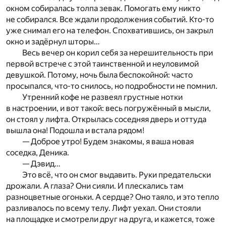
окном собиралась толпа зевак. Помогать ему никто
не собирался. Все ждали продолжения событий. Кто-то
уже снимал его на телефон. Спохватившись, он закрыл
окно и задёрнул шторы…
Весь вечер он корил себя за нерешительность при
первой встрече с этой таинственной и неуловимой
девушкой. Потому, ночь была беспокойной: часто
просыпался, что-то снилось, но подробности не помнил.
Утренний кофе не развеял грустные нотки
в настроении, и вот такой: весь погружённый в мысли,
он стоял у лифта. Открылась соседняя дверь и оттуда
вышла она! Подошла и встала рядом!
— Доброе утро! Будем знакомы, я ваша новая
соседка, Деника.
— Дэвид…
Это всё, что он смог выдавить. Руки предательски
дрожали. А глаза? Они сияли. И плескались там
разноцветные огоньки. А сердце? Оно таяло, и это тепло
разливалось по всему телу. Лифт уехал. Они стояли
на площадке и смотрели друг на друга, и кажется, тоже