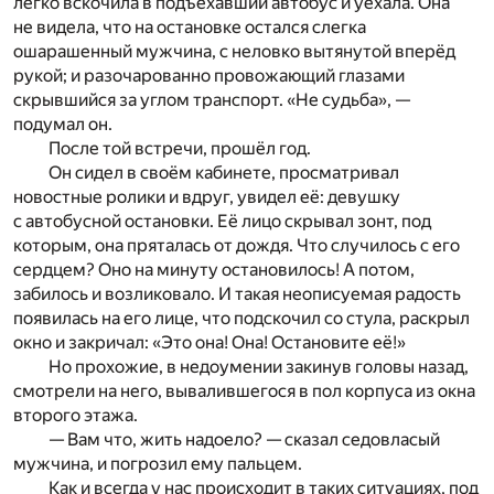
легко вскочила в подъехавший автобус и уехала. Она
не видела, что на остановке остался слегка
ошарашенный мужчина, с неловко вытянутой вперёд
рукой; и разочарованно провожающий глазами
скрывшийся за углом транспорт. «Не судьба», —
подумал он.
После той встречи, прошёл год.
Он сидел в своём кабинете, просматривал
новостные ролики и вдруг, увидел её: девушку
с автобусной остановки. Её лицо скрывал зонт, под
которым, она пряталась от дождя. Что случилось с его
сердцем? Оно на минуту остановилось! А потом,
забилось и возликовало. И такая неописуемая радость
появилась на его лице, что подскочил со стула, раскрыл
окно и закричал: «Это она! Она! Остановите её!»
Но прохожие, в недоумении закинув головы назад,
смотрели на него, вывалившегося в пол корпуса из окна
второго этажа.
— Вам что, жить надоело? — сказал седовласый
мужчина, и погрозил ему пальцем.
Как и всегда у нас происходит в таких ситуациях, под