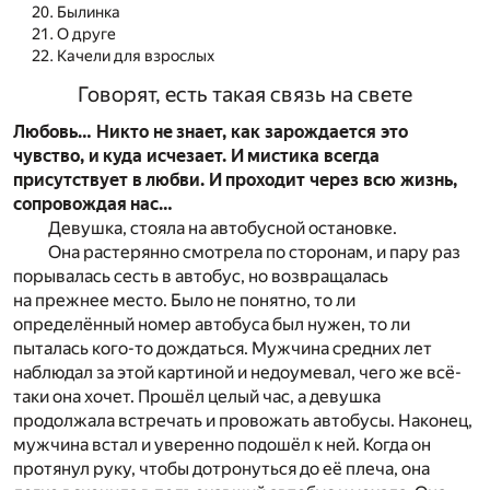
Былинка
О друге
Качели для взрослых
Говорят, есть такая связь на свете
Любовь… Никто не знает, как зарождается это
чувство, и куда исчезает. И мистика всегда
присутствует в любви. И проходит через всю жизнь,
сопровождая нас…
Девушка, стояла на автобусной остановке.
Она растерянно смотрела по сторонам, и пару раз
порывалась сесть в автобус, но возвращалась
на прежнее место. Было не понятно, то ли
определённый номер автобуса был нужен, то ли
пыталась кого-то дождаться. Мужчина средних лет
наблюдал за этой картиной и недоумевал, чего же всё-
таки она хочет. Прошёл целый час, а девушка
продолжала встречать и провожать автобусы. Наконец,
мужчина встал и уверенно подошёл к ней. Когда он
протянул руку, чтобы дотронуться до её плеча, она