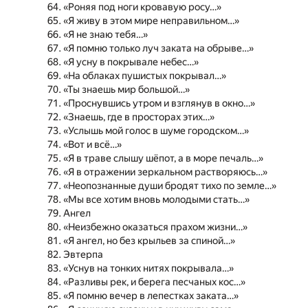
«Роняя под ноги кровавую росу…»
«Я живу в этом мире неправильном…»
«Я не знаю тебя…»
«Я помню только луч заката на обрыве…»
«Я усну в покрывале небес…»
«На облаках пушистых покрывал…»
«Ты знаешь мир большой…»
«Проснувшись утром и взглянув в окно…»
«Знаешь, где в просторах этих…»
«Услышь мой голос в шуме городском…»
«Вот и всё…»
«Я в траве слышу шёпот, а в море печаль…»
«Я в отражении зеркальном растворяюсь…»
«Неопознанные души бродят тихо по земле…»
«Мы все хотим вновь молодыми стать…»
Ангел
«Неизбежно оказаться прахом жизни…»
«Я ангел, но без крыльев за спиной…»
Эвтерпа
«Уснув на тонких нитях покрывала…»
«Разливы рек, и берега песчаных кос…»
«Я помню вечер в лепестках заката…»