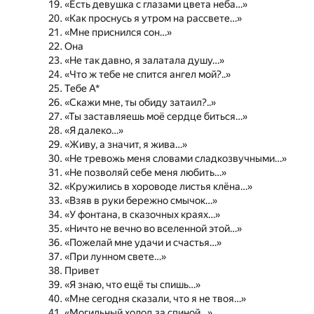
«Есть девушка с глазами цвета неба…»
«Как проснусь я утром на рассвете…»
«Мне приснился сон…»
Она
«Не так давно, я залатала душу…»
«Что ж тебе не спится ангел мой?..»
Тебе А*
«Скажи мне, ты обиду затаил?..»
«Ты заставляешь моё сердце биться…»
«Я далеко…»
«Живу, а значит, я жива…»
«Не тревожь меня словами сладкозвучными…»
«Не позволяй себе меня любить…»
«Кружились в хороводе листья клёна…»
«Взяв в руки бережно смычок…»
«У фонтана, в сказочных краях…»
«Ничто не вечно во вселенной этой…»
«Пожелай мне удачи и счастья…»
«При лунном свете…»
Привет
«Я знаю, что ещё ты спишь…»
«Мне сегодня сказали, что я не твоя…»
«Могильный холод за спиной…»