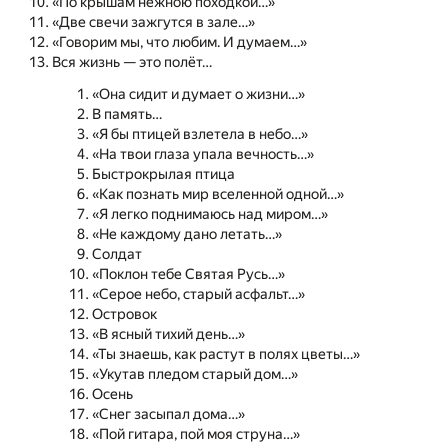
«По крышам нежною походкой…»
«Две свечи зажгутся в зале…»
«Говорим мы, что любим. И думаем…»
Вся жизнь — это полёт…
«Она сидит и думает о жизни…»
В память…
«Я бы птицей взлетела в небо…»
«На твои глаза упала вечность…»
Быстрокрылая птица
«Как познать мир вселенной одной…»
«Я легко поднимаюсь над миром…»
«Не каждому дано летать…»
Солдат
«Поклон тебе Святая Русь…»
«Серое небо, старый асфальт…»
Островок
«В ясный тихий день…»
«Ты знаешь, как растут в полях цветы…»
«Укутав пледом старый дом…»
Осень
«Снег засыпал дома…»
«Пой гитара, пой моя струна…»