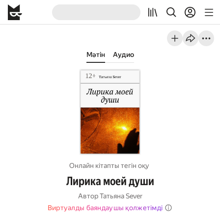
Мәтін
Аудио
Онлайн кітапты тегін оқу
Лирика моей души
Автор
Татьяна Sever
Виртуалды баяндаушы қолжетімді