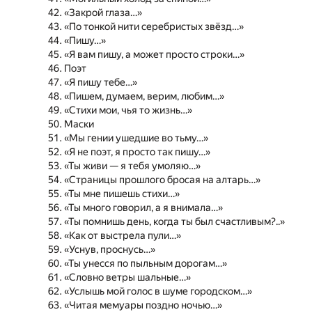
«Закрой глаза…»
«По тонкой нити серебристых звёзд…»
«Пишу…»
«Я вам пишу, а может просто строки…»
Поэт
«Я пишу тебе…»
«Пишем, думаем, верим, любим…»
«Стихи мои, чья то жизнь…»
Маски
«Мы гении ушедшие во тьму…»
«Я не поэт, я просто так пишу…»
«Ты живи — я тебя умоляю…»
«Страницы прошлого бросая на алтарь…»
«Ты мне пишешь стихи…»
«Ты много говорил, а я внимала…»
«Ты помнишь день, когда ты был счастливым?..»
«Как от выстрела пули…»
«Уснув, проснусь…»
«Ты унесся по пыльным дорогам…»
«Словно ветры шальные…»
«Услышь мой голос в шуме городском…»
«Читая мемуары поздно ночью…»