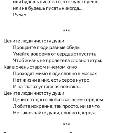
или будешь писать то, что чувствуешь,
или не будешь писать никогда….
tSever
***
Цените люди чистоту души
Прощайте люди разные обиды
Умейте вовремя от сердца отпустить
Чтоб жизнь не пролетела словно титры.
Как в очень старом и немом кино
Проходят мимо люди словно в масках
Нет жизни в них, есть серое нутро
И на глазах уставшая повязка….
Цените люди чистоту души
Цените тех, кто любит вас всем сердцем
Любите искренне, так просто, ни за что
Не закрывайте души, словно дверцы….
***