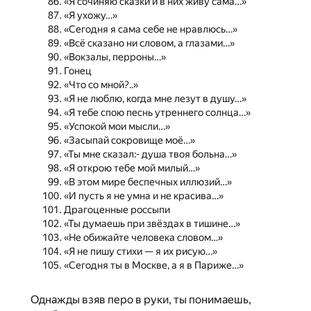
«Я сочиняю сказки и в них живу сама…»
«Я ухожу…»
«Сегодня я сама себе не нравлюсь…»
«Всё сказано ни словом, а глазами…»
«Вокзалы, перроны…»
Гонец
«Что со мной?..»
«Я не люблю, когда мне лезут в душу…»
«Я тебе спою песнь утреннего солнца…»
«Успокой мои мысли…»
«Засыпай сокровище моё…»
«Ты мне сказал:- душа твоя больна…»
«Я открою тебе мой милый…»
«В этом мире беспечных иллюзий…»
«И пусть я не умна и не красива…»
Драгоценные россыпи
«Ты думаешь при звёздах в тишине…»
«Не обижайте человека словом…»
«Я не пишу стихи — я их рисую…»
«Сегодня ты в Москве, а я в Париже…»
Однажды взяв перо в руки, ты понимаешь,