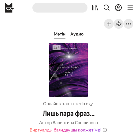
Мәтін
Аудио
Онлайн кітапты тегін оқу
Лишь пара фраз…
Автор
Валентина Спешилова
Виртуалды баяндаушы қолжетімді