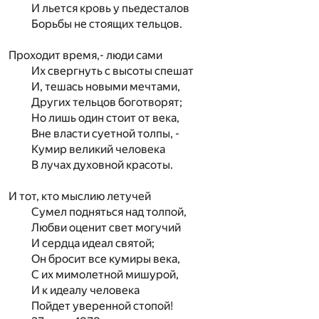
И льется кровь у пьедесталов
Борьбы не стоящих тельцов.
Проходит время,- люди сами
Их свергнуть с высоты спешат
И, тешась новыми мечтами,
Других тельцов боготворят;
Но лишь один стоит от века,
Вне власти суетной толпы, -
Кумир великий человека
В лучах духовной красоты.
И тот, кто мыслию летучей
Сумел подняться над толпой,
Любви оценит свет могучий
И сердца идеал святой;
Он бросит все кумиры века,
С их мимолетной мишурой,
И к идеалу человека
Пойдет уверенной стопой!