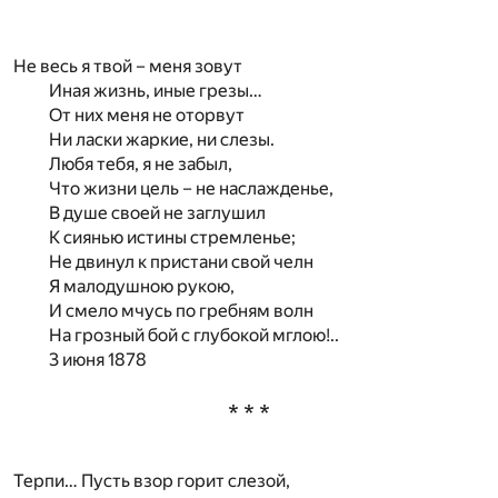
* * *
Не весь я твой – меня зовут
Иная жизнь, иные грезы…
От них меня не оторвут
Ни ласки жаркие, ни слезы.
Любя тебя, я не забыл,
Что жизни цель – не наслажденье,
В душе своей не заглушил
К сиянью истины стремленье;
Не двинул к пристани свой челн
Я малодушною рукою,
И смело мчусь по гребням волн
На грозный бой с глубокой мглою!..
3 июня 1878
* * *
Терпи… Пусть взор горит слезой,