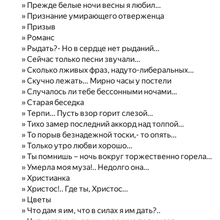
» Прежде белые ночи весны я любил…
» Признание умирающего отверженца
» Призыв
» Романс
» Рыдать?- Но в сердце нет рыданий…
» Сейчас только песни звучали…
» Сколько лживых фраз, надуто-либеральных…
» Скучно лежать… Мирно часы у постели
» Случалось ли тебе бессонными ночами…
» Старая беседка
» Терпи… Пусть взор горит слезой…
» Тихо замер последний аккорд над толпой…
» То порыв безнадежной тоски,- то опять…
» Только утро любви хорошо…
» Ты помнишь – ночь вокруг торжественно горела…
» Умерла моя муза!.. Недолго она…
» Христианка
» Христос!.. Где ты, Христос…
» Цветы
» Что дам я им, что в силах я им дать?..