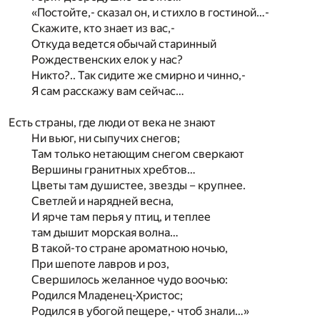
«Постойте,- сказал он, и стихло в гостиной…-
Скажите, кто знает из вас,-
Откуда ведется обычай старинный
Рождественских елок у нас?
Никто?.. Так сидите же смирно и чинно,-
Я сам расскажу вам сейчас…
Есть страны, где люди от века не знают
Ни вьюг, ни сыпучих снегов;
Там только нетающим снегом сверкают
Вершины гранитных хребтов…
Цветы там душистее, звезды – крупнее.
Светлей и нарядней весна,
И ярче там перья у птиц, и теплее
там дышит морская волна…
В такой-то стране ароматною ночью,
При шепоте лавров и роз,
Свершилось желанное чудо воочью:
Родился Младенец-Христос;
Родился в убогой пещере,- чтоб знали…»