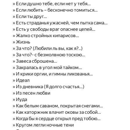
» Если душно тебе, если нет у тебя…
» Если любить – бесконечно томиться…
» Если ты друг…
» Есть страданья ужасней, чем пытка сама…
» Есть у свободы враг опаснее цепей…
» Жалко стройных кипарисов…
» Жизнь
» За что? (Любили ль вы, как я?..)
» За что?- с безмолвною тоскою…
» Завеса сброшена…
» Закралась в угол мой тайком…
» И крики оргии, и гимны ликованья…
» Идеал
» Из дневника (Я долго счастья…)
» Из песен любви
» Иуда
» Как белым саваном, покрытая снегами…
» Как каторжник влачит оковы за собой…
» Когда бы я сердце открыл пред тобою…
» Кругом легли ночные тени