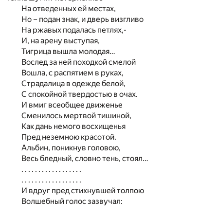
На отведенных ей местах,
Но – подан знак, и дверь визгливо
На ржавых подалась петлях,-
И, на арену выступая,
Тигрица вышла молодая…
Вослед за ней походкой смелой
Вошла, с распятием в руках,
Страдалица в одежде белой,
С спокойной твердостью в очах.
И вмиг всеобщее движенье
Сменилось мертвой тишиной,
Как дань немого восхищенья
Пред неземною красотой.
Альбин, поникнув головою,
Весь бледный, словно тень, стоял…
. . . . . . . . . . . . . . . . . .
. . . . . . . . . . . . . . . . . .
И вдруг пред стихнувшей толпою
Волшебный голос зазвучал: