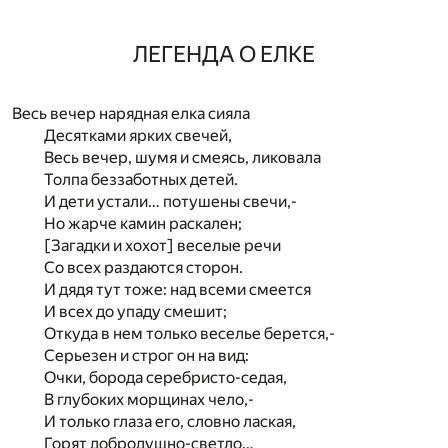
ЛЕГЕНДА О ЕЛКЕ
Весь вечер нарядная елка сияла
Десятками ярких свечей,
Весь вечер, шумя и смеясь, ликовала
Толпа беззаботных детей.
И дети устали… потушены свечи,-
Но жарче камин раскален;
[Загадки и хохот] веселые речи
Со всех раздаются сторон.
И дядя тут тоже: над всеми смеется
И всех до упаду смешит;
Откуда в нем только веселье берется,-
Серьезен и строг он на вид:
Очки, борода серебристо-седая,
В глубоких морщинах чело,-
И только глаза его, словно лаская,
Горят добродушно-светло…