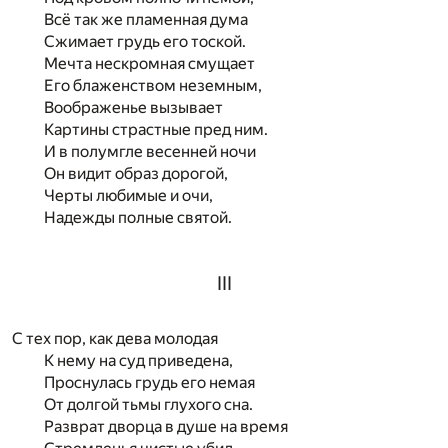
Всё так же пламенная дума
Сжимает грудь его тоской.
Мечта нескромная смущает
Его блаженством неземным,
Воображенье вызывает
Картины страстные пред ним.
И в полумгле весенней ночи
Он видит образ дорогой,
Черты любимые и очи,
Надежды полные святой.
III
С тех пор, как дева молодая
К нему на суд приведена,
Проснулась грудь его немая
От долгой тьмы глухого сна.
Разврат дворца в душе на время