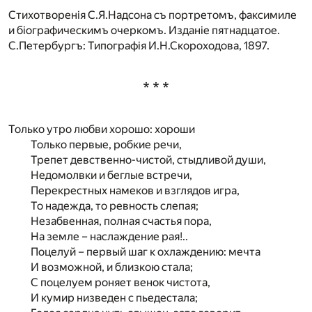
Стихотворенiя С.Я.Надсона съ портретомъ, факсимиле
и бiографическимъ очеркомъ. Изданiе пятнадцатое.
С.Петербургъ: Типографiя И.Н.Скороходова, 1897.
* * *
Только утро любви хорошо: хороши
Только первые, робкие речи,
Трепет девственно-чистой, стыдливой души,
Недомолвки и беглые встречи,
Перекрестных намеков и взглядов игра,
То надежда, то ревность слепая;
Незабвенная, полная счастья пора,
На земле – наслаждение рая!..
Поцелуй – первый шаг к охлаждению: мечта
И возможной, и близкою стала;
С поцелуем роняет венок чистота,
И кумир низведен с пьедестала;