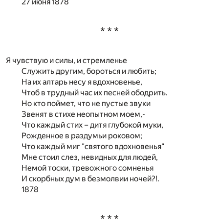
27 июня 1878
* * *
Я чувствую и силы, и стремленье
Служить другим, бороться и любить;
На их алтарь несу я вдохновенье,
Чтоб в трудный час их песней ободрить.
Но кто поймет, что не пустые звуки
Звенят в стихе неопытном моем,-
Что каждый стих – дитя глубокой муки,
Рожденное в раздумьи роковом;
Что каждый миг "святого вдохновенья"
Мне стоил слез, невидных для людей,
Немой тоски, тревожного сомненья
И скорбных дум в безмолвии ночей?!.
1878