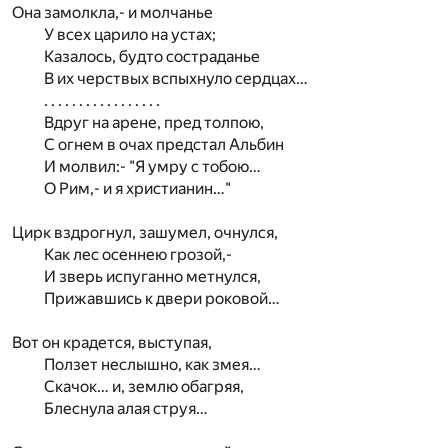
Она замолкла,- и молчанье
У всех царило на устах;
Казалось, будто состраданье
В их черствых вспыхнуло сердцах…
. . . . . . . . . . . . . . . . .
Вдруг на арене, пред толпою,
С огнем в очах предстал Альбин
И молвил:- "Я умру с тобою…
О Рим,- и я христианин…"
Цирк вздрогнул, зашумел, очнулся,
Как лес осеннею грозой,-
И зверь испуганно метнулся,
Прижавшись к двери роковой…
Вот он крадется, выступая,
Ползет неслышно, как змея…
Скачок… и, землю обагряя,
Блеснула алая струя…