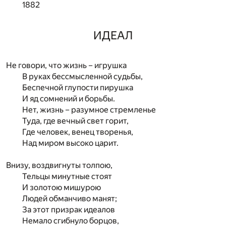
1882
ИДЕАЛ
Не говори, что жизнь – игрушка
В руках бессмысленной судьбы,
Беспечной глупости пирушка
И яд сомнений и борьбы.
Нет, жизнь – разумное стремленье
Туда, где вечный свет горит,
Где человек, венец творенья,
Над миром высоко царит.
Внизу, воздвигнуты толпою,
Тельцы минутные стоят
И золотою мишурою
Людей обманчиво манят;
За этот призрак идеалов
Немало сгибнуло борцов,