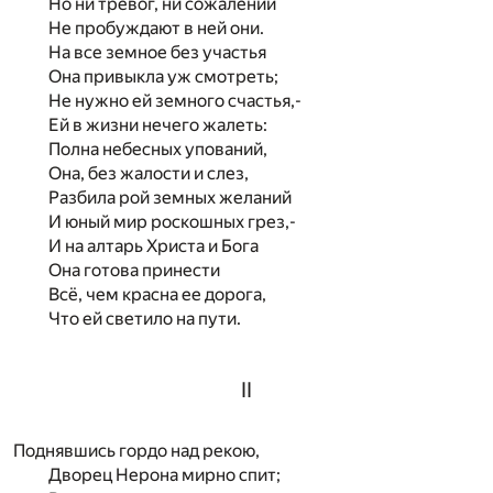
Но ни тревог, ни сожалений
Не пробуждают в ней они.
На все земное без участья
Она привыкла уж смотреть;
Не нужно ей земного счастья,-
Ей в жизни нечего жалеть:
Полна небесных упований,
Она, без жалости и слез,
Разбила рой земных желаний
И юный мир роскошных грез,-
И на алтарь Христа и Бога
Она готова принести
Всё, чем красна ее дорога,
Что ей светило на пути.
II
Поднявшись гордо над рекою,
Дворец Нерона мирно спит;