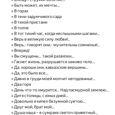
» Быть может, их мечты…
» В горах
» В тени задумчивого сада
» В тихой пристани
» В толпе
» В тот тихий час, когда неслышными шагами…
» Верь в великую силу любви!..
» Верь,- говорят они,- мучительны сомненья!..
» Вперед!
» Вы смущены… такой развязки…
» Гаснет жизнь, разрушается заживо тело…
» Да, хороши они, кавказские вершины…
» Да, это было все…
» Давно в груди моей молчит негодованье…
» Два горя
» День что-то хмурится… Над пасмурной землею…
» Дитя столицы, с юных дней…
» Довольно я кипел безумной суетою…
» Друг мой, брат мой…
» Душа наша – в сумраке светоч приветный…