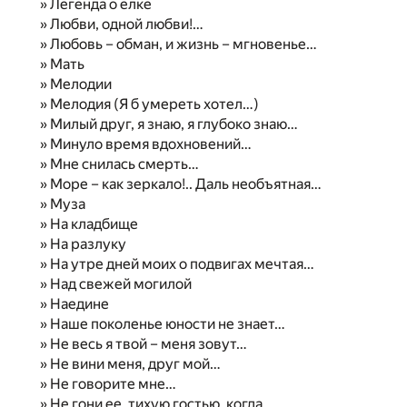
» Легенда о елке
» Любви, одной любви!…
» Любовь – обман, и жизнь – мгновенье…
» Мать
» Мелодии
» Мелодия (Я б умереть хотел…)
» Милый друг, я знаю, я глубоко знаю…
» Минуло время вдохновений…
» Мне снилась смерть…
» Море – как зеркало!.. Даль необъятная…
» Муза
» На кладбище
» На разлуку
» На утре дней моих о подвигах мечтая…
» Над свежей могилой
» Наедине
» Наше поколенье юности не знает…
» Не весь я твой – меня зовут…
» Не вини меня, друг мой…
» Не говорите мне…
» Не гони ее, тихую гостью, когда…