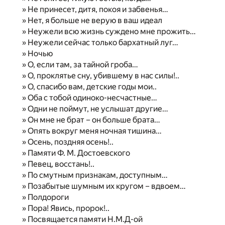
» Не принесет, дитя, покоя и забвенья…
» Нет, я больше не верую в ваш идеал
» Неужели всю жизнь суждено мне прожить…
» Неужели сейчас только бархатный луг…
» Ночью
» О, если там, за тайной гроба…
» О, проклятье сну, убившему в нас силы!..
» О, спасибо вам, детские годы мои..
» Оба с тобой одиноко-несчастные…
» Одни не поймут, не услышат другие…
» Он мне не брат – он больше брата…
» Опять вокруг меня ночная тишина…
» Осень, поздняя осень!..
» Памяти Ф. М. Достоевского
» Певец, восстань!..
» По смутным признакам, доступным…
» Позабытые шумным их кругом – вдвоем…
» Полдороги
» Пора! Явись, пророк!..
» Посвящается памяти Н.М.Д-ой