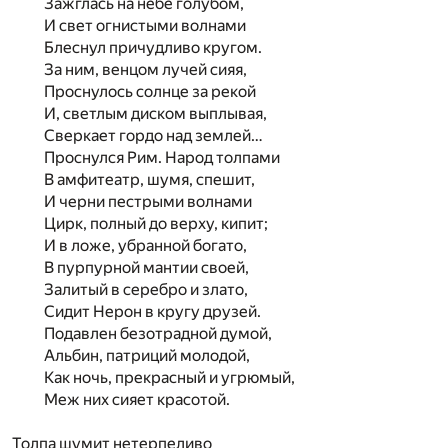
Зажглась на небе голубом,
И свет огнистыми волнами
Блеснул причудливо кругом.
За ним, венцом лучей сияя,
Проснулось солнце за рекой
И, светлым диском выплывая,
Сверкает гордо над землей…
Проснулся Рим. Народ толпами
В амфитеатр, шумя, спешит,
И черни пестрыми волнами
Цирк, полный до верху, кипит;
И в ложе, убранной богато,
В пурпурной мантии своей,
Залитый в серебро и злато,
Сидит Нерон в кругу друзей.
Подавлен безотрадной думой,
Альбин, патриций молодой,
Как ночь, прекрасный и угрюмый,
Меж них сияет красотой.
Толпа шумит нетерпеливо