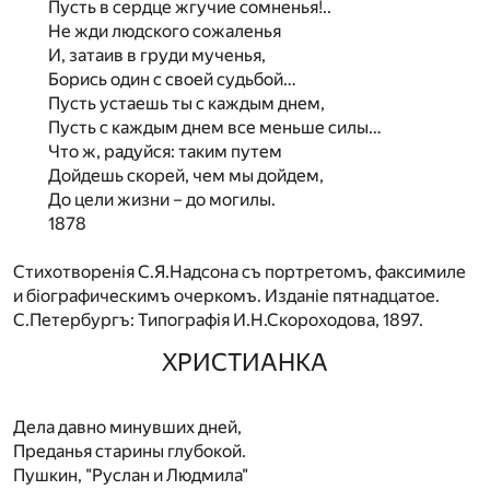
Пусть в сердце жгучие сомненья!..
Не жди людского сожаленья
И, затаив в груди мученья,
Борись один с своей судьбой…
Пусть устаешь ты с каждым днем,
Пусть с каждым днем все меньше силы…
Что ж, радуйся: таким путем
Дойдешь скорей, чем мы дойдем,
До цели жизни – до могилы.
1878
Стихотворенiя С.Я.Надсона съ портретомъ, факсимиле
и бiографическимъ очеркомъ. Изданiе пятнадцатое.
С.Петербургъ: Типографiя И.Н.Скороходова, 1897.
ХРИСТИАНКА
Дела давно минувших дней,
Преданья старины глубокой.
Пушкин, "Руслан и Людмила"