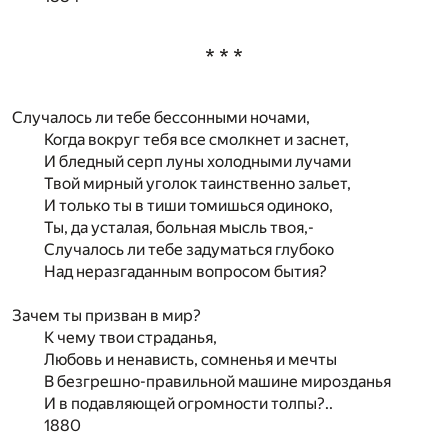
* * *
Случалось ли тебе бессонными ночами,
Когда вокруг тебя все смолкнет и заснет,
И бледный серп луны холодными лучами
Твой мирный уголок таинственно зальет,
И только ты в тиши томишься одиноко,
Ты, да усталая, больная мысль твоя,-
Случалось ли тебе задуматься глубоко
Над неразгаданным вопросом бытия?
Зачем ты призван в мир?
К чему твои страданья,
Любовь и ненависть, сомненья и мечты
В безгрешно-правильной машине мирозданья
И в подавляющей огромности толпы?..
1880