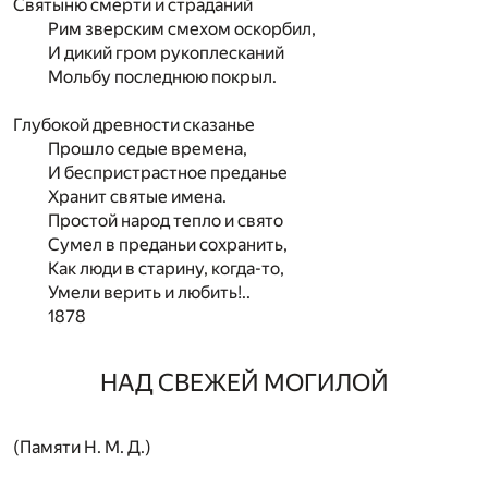
Святыню смерти и страданий
Рим зверским смехом оскорбил,
И дикий гром рукоплесканий
Мольбу последнюю покрыл.
Глубокой древности сказанье
Прошло седые времена,
И беспристрастное преданье
Хранит святые имена.
Простой народ тепло и свято
Сумел в преданьи сохранить,
Как люди в старину, когда-то,
Умели верить и любить!..
1878
НАД СВЕЖЕЙ МОГИЛОЙ
(Памяти Н. М. Д.)