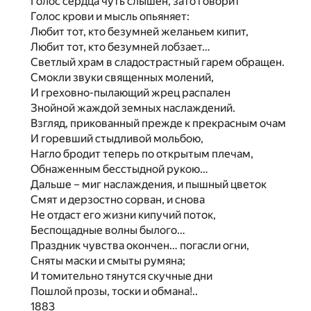
Голос сердца чуть слышен, зато говорит
Голос крови и мысль опьяняет:
Любит тот, кто безумней желаньем кипит,
Любит тот, кто безумней лобзает…
Светлый храм в сладострастный гарем обращен.
Смокли звуки священных молений,
И греховно-пылающий жрец распален
Знойной жаждой земных наслаждений.
Взгляд, прикованный прежде к прекрасным очам
И горевший стыдливой мольбою,
Нагло бродит теперь по открытым плечам,
Обнаженным бесстыдной рукою…
Дальше – миг наслаждения, и пышный цветок
Смят и дерзостно сорван, и снова
Не отдаст его жизни кипучий поток,
Беспощадные волны былого…
Праздник чувства окончен… погасли огни,
Сняты маски и смыты румяна;
И томительно тянутся скучные дни
Пошлой прозы, тоски и обмана!..
1883