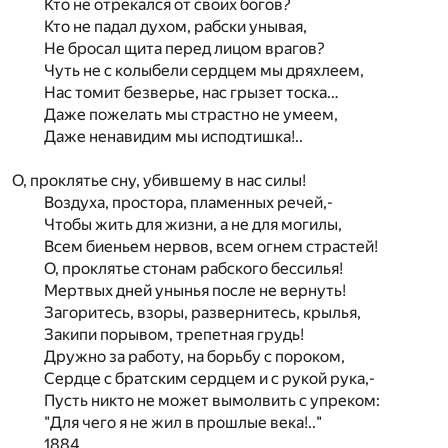
Кто не отрекался от своих богов?
Кто не падал духом, рабски унывая,
Не бросал щита перед лицом врагов?
Чуть не с колыбели сердцем мы дряхлеем,
Нас томит безверье, нас грызет тоска…
Даже пожелать мы страстно не умеем,
Даже ненавидим мы исподтишка!..
О, проклятье сну, убившему в нас силы!
Воздуха, простора, пламенных речей,-
Чтобы жить для жизни, а не для могилы,
Всем биеньем нервов, всем огнем страстей!
О, проклятье стонам рабского бессилья!
Мертвых дней унынья после не вернуть!
Загоритесь, взоры, развернитесь, крылья,
Закипи порывом, трепетная грудь!
Дружно за работу, на борьбу с пороком,
Сердце с братским сердцем и с рукой рука,-
Пусть никто не может вымолвить с упреком:
"Для чего я не жил в прошлые века!.."
1884