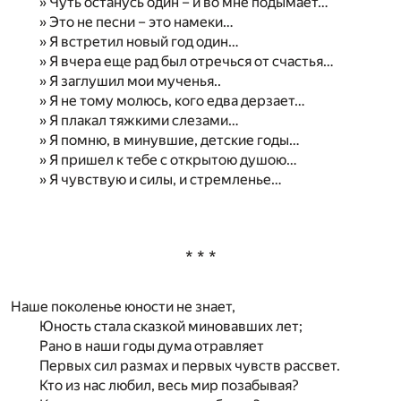
» Чуть останусь один – и во мне подымает…
» Это не песни – это намеки…
» Я встретил новый год один…
» Я вчера еще рад был отречься от счастья…
» Я заглушил мои мученья..
» Я не тому молюсь, кого едва дерзает…
» Я плакал тяжкими слезами…
» Я помню, в минувшие, детские годы…
» Я пришел к тебе с открытою душою…
» Я чувствую и силы, и стремленье…
* * *
Наше поколенье юности не знает,
Юность стала сказкой миновавших лет;
Рано в наши годы дума отравляет
Первых сил размах и первых чувств рассвет.
Кто из нас любил, весь мир позабывая?