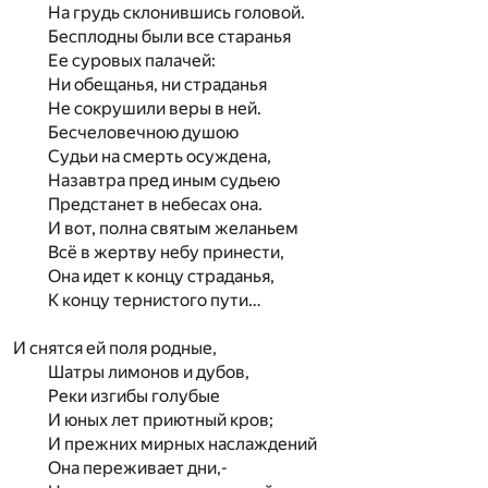
На грудь склонившись головой.
Бесплодны были все старанья
Ее суровых палачей:
Ни обещанья, ни страданья
Не сокрушили веры в ней.
Бесчеловечною душою
Судьи на смерть осуждена,
Назавтра пред иным судьею
Предстанет в небесах она.
И вот, полна святым желаньем
Всё в жертву небу принести,
Она идет к концу страданья,
К концу тернистого пути…
И снятся ей поля родные,
Шатры лимонов и дубов,
Реки изгибы голубые
И юных лет приютный кров;
И прежних мирных наслаждений
Она переживает дни,-