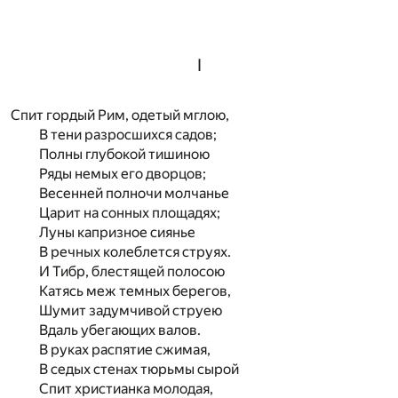
I
Спит гордый Рим, одетый мглою,
В тени разросшихся садов;
Полны глубокой тишиною
Ряды немых его дворцов;
Весенней полночи молчанье
Царит на сонных площадях;
Луны капризное сиянье
В речных колеблется струях.
И Тибр, блестящей полосою
Катясь меж темных берегов,
Шумит задумчивой струею
Вдаль убегающих валов.
В руках распятие сжимая,
В седых стенах тюрьмы сырой
Спит христианка молодая,