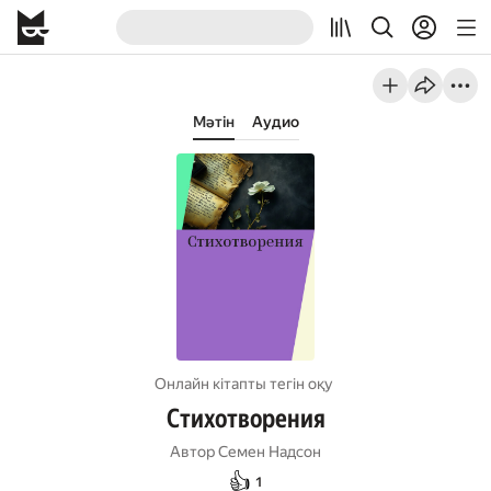
Мәтін
Аудио
Онлайн кітапты тегін оқу
Стихотворения
Автор
Семен Надсон
👍
1