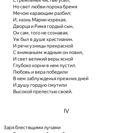
Стремленья чистые убил,
Но свет любви порока бремя
Мечом карающим разбил;
И, казнь Марии изрекая,
Дворца и Рима гордый сын,
Он сам, того не сознавая,
Уж был в душе христианин.
И речи узницы прекрасной
С вниманьем жадным он ловил,
И свет великий веры ясной
Глубоко корни в нем пустил.
Любовь и вера победили
В нем заблужденья прежних дней
И душу гордую смутили
Высокой прелестью своей.
IV
Заря блестящими лучами