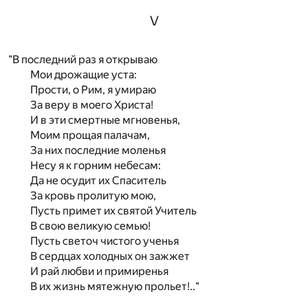
V
"В последний раз я открываю
Мои дрожащие уста:
Прости, о Рим, я умираю
За веру в моего Христа!
И в эти смертные мгновенья,
Моим прощая палачам,
За них последние моленья
Несу я к горним небесам:
Да не осудит их Спаситель
За кровь пролитую мою,
Пусть примет их святой Учитель
В свою великую семью!
Пусть светоч чистого ученья
В сердцах холодных он зажжет
И рай любви и примиренья
В их жизнь мятежную прольет!.."