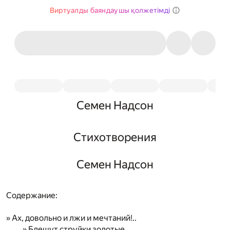
Виртуалды баяндаушы қолжетімді
Семен Надсон
Стихотворения
Семен Надсон
Содержание:
» Ах, довольно и лжи и мечтаний!..
» Блещут струйки золотые…