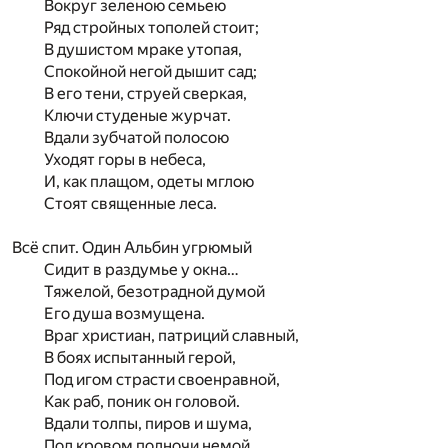
Вокруг зеленою семьею
Ряд стройных тополей стоит;
В душистом мраке утопая,
Спокойной негой дышит сад;
В его тени, струей сверкая,
Ключи студеные журчат.
Вдали зубчатой полосою
Уходят горы в небеса,
И, как плащом, одеты мглою
Стоят священные леса.
Всё спит. Один Альбин угрюмый
Сидит в раздумье у окна…
Тяжелой, безотрадной думой
Его душа возмущена.
Враг христиан, патриций славный,
В боях испытанный герой,
Под игом страсти своенравной,
Как раб, поник он головой.
Вдали толпы, пиров и шума,
Под кровом полночи немой,