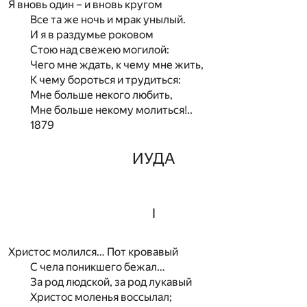
Я вновь один – и вновь кругом
Все та же ночь и мрак унылый.
И я в раздумье роковом
Стою над свежею могилой:
Чего мне ждать, к чему мне жить,
К чему бороться и трудиться:
Мне больше некого любить,
Мне больше некому молиться!..
1879
ИУДА
I
Христос молился… Пот кровавый
С чела поникшего бежал…
За род людской, за род лукавый
Христос моленья воссылал;