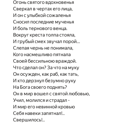
Огонь святого вдохновенья
Сверкал в чертах его лица,
И он с улыбкой сожаленья
Сносил последние мученья
И боль тернового венца.
Вокруг креста толпа стояла,
И грубый смех звучал порой…
Слепая чернь не понимала,
Кого насмешливо пятнала
Своей бессильною враждой.
Что сделал он? За что на муку
Он осужден, как раб, как тать,
И кто дерзнул безумно руку
На Бога своего поднять?
Он в мир вошел с святой любовью,
Учил, молился и страдал -
И мир его невинной кровью
Себя навеки запятнал!..
Свершилось!..