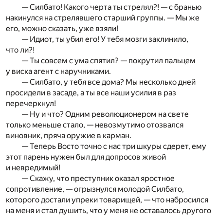
— Силбато! Какого черта ты стрелял?! — с бранью
накинулся на стрелявшего старший группы. — Мы же
его, можно сказать, уже взяли!
— Идиот, ты убил его! У тебя мозги заклинило,
что ли?!
— Ты совсем с ума спятил? — покрутил пальцем
у виска агент с наручниками.
— Силбато, у тебя все дома? Мы несколько дней
просидели в засаде, а ты все наши усилия в раз
перечеркнул!
— Ну и что? Одним революционером на свете
только меньше стало, — невозмутимо отозвался
виновник, пряча оружие в карман.
— Теперь Восто точно с нас три шкуры сдерет, ему
этот парень нужен был для допросов живой
и невредимый!
— Скажу, что преступник оказал яростное
сопротивление, — огрызнулся молодой Силбато,
которого достали упреки товарищей, — что набросился
на меня и стал душить, что у меня не оставалось другого