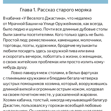
Глава 1. Рассказ старого моряка
В кабачке «У Веселого Джастина», что недалеко
от Мрачной Башни на Улице Оружейников, как всегда,
было людно и шумно. Почти все длинные дубовые столы
были заняты посетителями. Кого только здесь не было.
Простой люд: ремесленники, каменщики, молочники,
торговцы, поэты, художники, бродячие музыканты
любили посидеть здесь за кружкой пива или вина
и скоротать вечерок, поболтать о жизни, о женщинах,
о своих житейских проблемах или просто излить кому-
нибудь душу.
Ловко лавируя меж столами, в белых фартуках
с глиняными кружками и блюдами бегала четверка
шустрых помощников хозяина, который, вооружившись
длинной вилкой и огромным острым ножом, колдовал
на своем почетном месте, у раскаленной жаровни.
Хозяин кабачка, толстый, никогда неунывающий балагур
Джастин, пользовался у горожан всеобщей любовью
и уважением. Он никогда ни на кого не повышал голос,