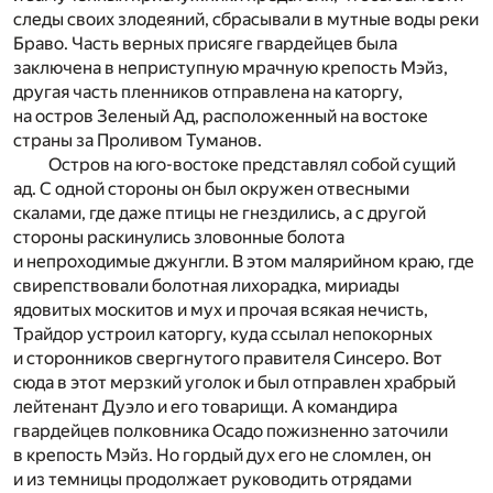
следы своих злодеяний, сбрасывали в мутные воды реки
Браво. Часть верных присяге гвардейцев была
заключена в неприступную мрачную крепость Мэйз,
другая часть пленников отправлена на каторгу,
на остров Зеленый Ад, расположенный на востоке
страны за Проливом Туманов.
Остров на юго-востоке представлял собой сущий
ад. С одной стороны он был окружен отвесными
скалами, где даже птицы не гнездились, а с другой
стороны раскинулись зловонные болота
и непроходимые джунгли. В этом малярийном краю, где
свирепствовали болотная лихорадка, мириады
ядовитых москитов и мух и прочая всякая нечисть,
Трайдор устроил каторгу, куда ссылал непокорных
и сторонников свергнутого правителя Синсеро. Вот
сюда в этот мерзкий уголок и был отправлен храбрый
лейтенант Дуэло и его товарищи. А командира
гвардейцев полковника Осадо пожизненно заточили
в крепость Мэйз. Но гордый дух его не сломлен, он
и из темницы продолжает руководить отрядами