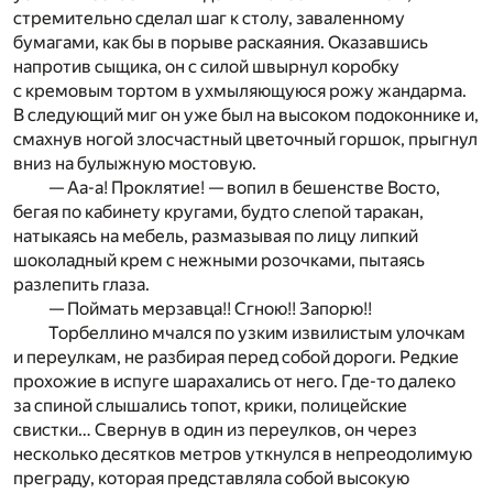
стремительно сделал шаг к столу, заваленному
бумагами, как бы в порыве раскаяния. Оказавшись
напротив сыщика, он с силой швырнул коробку
с кремовым тортом в ухмыляющуюся рожу жандарма.
В следующий миг он уже был на высоком подоконнике и,
смахнув ногой злосчастный цветочный горшок, прыгнул
вниз на булыжную мостовую.
— Аа-а! Проклятие! — вопил в бешенстве Восто,
бегая по кабинету кругами, будто слепой таракан,
натыкаясь на мебель, размазывая по лицу липкий
шоколадный крем с нежными розочками, пытаясь
разлепить глаза.
— Поймать мерзавца!! Сгною!! Запорю!!
Торбеллино мчался по узким извилистым улочкам
и переулкам, не разбирая перед собой дороги. Редкие
прохожие в испуге шарахались от него. Где-то далеко
за спиной слышались топот, крики, полицейские
свистки… Свернув в один из переулков, он через
несколько десятков метров уткнулся в непреодолимую
преграду, которая представляла собой высокую