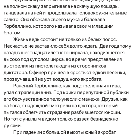
на полном скаку запрыгивала на скачущую лошадь,
танцевала на ней и проделывала головокружительные
сальто. Она обожала своего мужа и баловала
Торбеллино, которого называла своим младшим
братом.
Жизнь ведь состоит не только из белых полос.
Несчастье не заставило себя долго ждать. Два года тому
назад в шестнадцатилетнего циркача, находившегося
высоко под куполом цирка, во время представления
выстрелил из пистолета один из сторонников
диктатора. Офицер пришел в ярость от едкой песенки,
прозвучавшей из уст воздушного акробата.
Раненый Торбеллино, как подстреленная птица,
упал с трапеции вниз. Под крики перепуганной публики
его бесчувственное тело унесли с манежа. Друзья, как
на бога, с надеждой смотрели на доктора, который
пытался облегчить страдания разбившегося юноши.
Но тот с унылым видом только развел безнадежно
руками.
При падении с большой высоты юный акробат