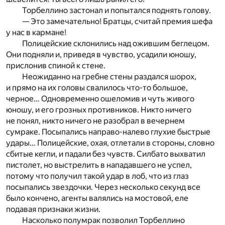
Торбеллино застонал и попытался поднять голову.
— Это замечательно! Братцы, считай премия шефа
у нас в кармане!
Полицейские склонились над ожившим беглецом.
Они подняли и, приведя в чувство, усадили юношу,
прислонив спиной к стене.
Неожиданно на гребне стены раздался шорох,
и прямо на их головы свалилось что-то большое,
черное… Одновременно ошеломив и чуть живого
юношу, и его грозных противников. Никто ничего
не понял, никто ничего не разобрал в вечернем
сумраке. Посыпались направо-налево глухие быстрые
удары… Полицейские, охая, отлетали в стороны, словно
сбитые кегли, и падали без чувств. Силбато выхватил
пистолет, но выстрелить в нападавшего не успел,
потому что получил такой удар в лоб, что из глаз
посыпались звездочки. Через несколько секунд все
было кончено, агенты валялись на мостовой, еле
подавая признаки жизни.
Насколько полумрак позволил Торбеллино