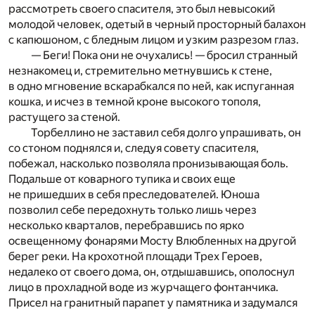
рассмотреть своего спасителя, это был невысокий
молодой человек, одетый в черный просторный балахон
с капюшоном, с бледным лицом и узким разрезом глаз.
— Беги! Пока они не очухались! — бросил странный
незнакомец и, стремительно метнувшись к стене,
в одно мгновение вскарабкался по ней, как испуганная
кошка, и исчез в темной кроне высокого тополя,
растущего за стеной.
Торбеллино не заставил себя долго упрашивать, он
со стоном поднялся и, следуя совету спасителя,
побежал, насколько позволяла пронизывающая боль.
Подальше от коварного тупика и своих еще
не пришедших в себя преследователей. Юноша
позволил себе передохнуть только лишь через
несколько кварталов, перебравшись по ярко
освещенному фонарями Мосту Влюбленных на другой
берег реки. На крохотной площади Трех Героев,
недалеко от своего дома, он, отдышавшись, ополоснул
лицо в прохладной воде из журчащего фонтанчика.
Присел на гранитный парапет у памятника и задумался