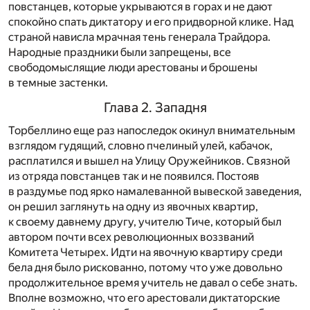
повстанцев, которые укрываются в горах и не дают
спокойно спать диктатору и его придворной клике. Над
страной нависла мрачная тень генерала Трайдора.
Народные праздники были запрещены, все
свободомыслящие люди арестованы и брошены
в темные застенки.
Глава 2. Западня
Торбеллино еще раз напоследок окинул внимательным
взглядом гудящий, словно пчелиный улей, кабачок,
расплатился и вышел на Улицу Оружейников. Связной
из отряда повстанцев так и не появился. Постояв
в раздумье под ярко намалеванной вывеской заведения,
он решил заглянуть на одну из явочных квартир,
к своему давнему другу, учителю Тиче, который был
автором почти всех революционных воззваний
Комитета Четырех. Идти на явочную квартиру среди
бела дня было рискованно, потому что уже довольно
продолжительное время учитель не давал о себе знать.
Вполне возможно, что его арестовали диктаторские