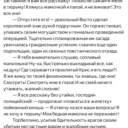
заставили! Я вам все расскажу! Только не сажайте меня
в тюрьму! Клянусь мамочкой и папой, я не виноват! Это
все они!
— Отпустите его! — довольный Восто сделал
королевский знак рукой подручным. Он торжествовал,
упиваясь своим могуществом и гениально проведенной
операцией. Тщательно спланированная им засада
увенчалась грандиозным успехом: схвачен еще один
подпольщик, один из связных повстанческого отряда.
— Я тебя внимательно слушаю, сопливый
мальчишка! Ну-ка, быстренько выкладывай все, как
на духу! Где скрывается проклятый Крис и его люди?!
Я же вижу по твоей физиономии, ты знаешь, где они!
Смотреть! Смотреть мне в глаза! И не смей ничего
утаивать, жалкий слизняк!
— Я все расскажу без утайки, господин
полицейский! — продолжал «плакаться в жилетку»
пойманный юноша. — Я отвечу на все ваши вопросы! Я
не хочу в тюрьму! Моя бедная мамочка не переживет!
Торбеллино, усыпив бдительность врагов своим
убитым несчастным видом и жалобным нытьем,