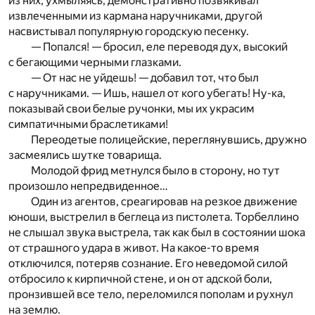
из них, ухмыляясь, демонстративно позвякивал
извлеченными из кармана наручниками, другой
насвистывал популярную городскую песенку.
— Попался! — бросил, еле переводя дух, высокий
с бегающими черными глазками.
— От нас не уйдешь! — добавил тот, что был
с наручниками. — Ишь, нашел от кого убегать! Ну-ка,
показывай свои белые ручонки, мы их украсим
симпатичными браслетиками!
Переодетые полицейские, переглянувшись, дружно
засмеялись шутке товарища.
Молодой фрид метнулся было в сторону, но тут
произошло непредвиденное…
Один из агентов, среагировав на резкое движение
юноши, выстрелил в беглеца из пистолета. Торбеллино
не слышал звука выстрела, так как был в состоянии шока
от страшного удара в живот. На какое-то время
отключился, потеряв сознание. Его неведомой силой
отбросило к кирпичной стене, и он от адской боли,
пронзившей все тело, переломился пополам и рухнул
на землю.