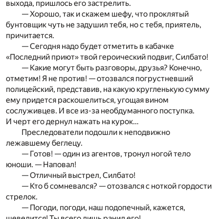
выхода, пришлось его застрелить.
— Хорошо, так и скажем шефу, что проклятый
бунтовщик чуть не задушил тебя, но с тебя, приятель,
причитается.
— Сегодня надо будет отметить в кабачке
«Последний приют» твой героический подвиг, Силбато!
— Какие могут быть разговоры, друзья? Конечно,
отметим! Я не против! — отозвался погрустневший
полицейский, представив, на какую кругленькую сумму
ему придется раскошелиться, угощая вином
сослуживцев. И все из-за необдуманного поступка.
И черт его дернул нажать на курок…
Преследователи подошли к неподвижно
лежавшему беглецу.
— Готов! — один из агентов, тронул ногой тело
юноши. — Наповал!
— Отличный выстрел, Силбато!
— Кто б сомневался? — отозвался с ноткой гордости
стрелок.
— Погоди, погоди, наш подопечный, кажется,
шевелится! Ты всего лишь ранил его!