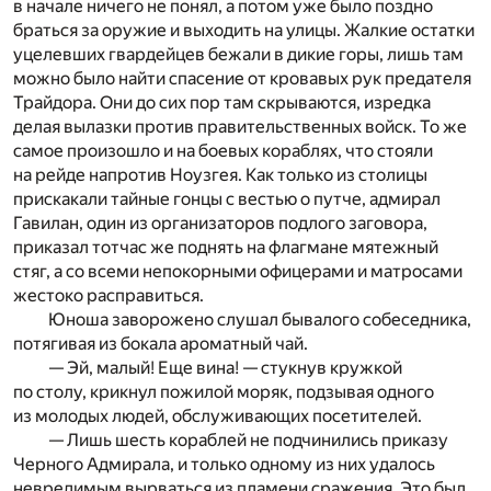
в начале ничего не понял, а потом уже было поздно
браться за оружие и выходить на улицы. Жалкие остатки
уцелевших гвардейцев бежали в дикие горы, лишь там
можно было найти спасение от кровавых рук предателя
Трайдора. Они до сих пор там скрываются, изредка
делая вылазки против правительственных войск. То же
самое произошло и на боевых кораблях, что стояли
на рейде напротив Ноузгея. Как только из столицы
прискакали тайные гонцы с вестью о путче, адмирал
Гавилан, один из организаторов подлого заговора,
приказал тотчас же поднять на флагмане мятежный
стяг, а со всеми непокорными офицерами и матросами
жестоко расправиться.
Юноша заворожено слушал бывалого собеседника,
потягивая из бокала ароматный чай.
— Эй, малый! Еще вина! — стукнув кружкой
по столу, крикнул пожилой моряк, подзывая одного
из молодых людей, обслуживающих посетителей.
— Лишь шесть кораблей не подчинились приказу
Черного Адмирала, и только одному из них удалось
невредимым вырваться из пламени сражения. Это был