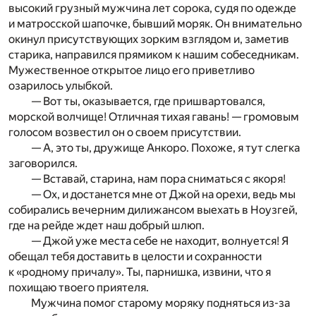
высокий грузный мужчина лет сорока, судя по одежде
и матросской шапочке, бывший моряк. Он внимательно
окинул присутствующих зорким взглядом и, заметив
старика, направился прямиком к нашим собеседникам.
Мужественное открытое лицо его приветливо
озарилось улыбкой.
— Вот ты, оказывается, где пришвартовался,
морской волчище! Отличная тихая гавань! — громовым
голосом возвестил он о своем присутствии.
— А, это ты, дружище Анкоро. Похоже, я тут слегка
заговорился.
— Вставай, старина, нам пора сниматься с якоря!
— Ох, и достанется мне от Джой на орехи, ведь мы
собирались вечерним дилижансом выехать в Ноузгей,
где на рейде ждет наш добрый шлюп.
— Джой уже места себе не находит, волнуется! Я
обещал тебя доставить в целости и сохранности
к «родному причалу». Ты, парнишка, извини, что я
похищаю твоего приятеля.
Мужчина помог старому моряку подняться из-за