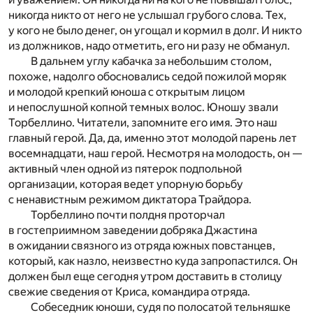
никогда никто от него не услышал грубого слова. Тех,
у кого не было денег, он угощал и кормил в долг. И никто
из должников, надо отметить, его ни разу не обманул.
В дальнем углу кабачка за небольшим столом,
похоже, надолго обосновались седой пожилой моряк
и молодой крепкий юноша с открытым лицом
и непослушной копной темных волос. Юношу звали
Торбеллино. Читатели, запомните его имя. Это наш
главный герой. Да, да, именно этот молодой парень лет
восемнадцати, наш герой. Несмотря на молодость, он —
активный член одной из пятерок подпольной
организации, которая ведет упорную борьбу
с ненавистным режимом диктатора Трайдора.
Торбеллино почти полдня проторчал
в гостеприимном заведении добряка Джастина
в ожидании связного из отряда южных повстанцев,
который, как назло, неизвестно куда запропастился. Он
должен был еще сегодня утром доставить в столицу
свежие сведения от Криса, командира отряда.
Собеседник юноши, судя по полосатой тельняшке