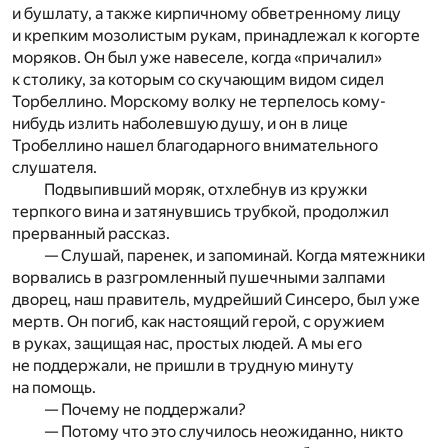
и бушлату, а также кирпичному обветренному лицу
и крепким мозолистым рукам, принадлежал к когорте
моряков. Он был уже навеселе, когда «причалил»
к столику, за которым со скучающим видом сидел
Торбеллино. Морскому волку не терпелось кому-
нибудь излить наболевшую душу, и он в лице
Тробеллино нашел благодарного внимательного
слушателя.
Подвыпивший моряк, отхлебнув из кружки
терпкого вина и затянувшись трубкой, продолжил
прерванный рассказ.
— Слушай, паренек, и запоминай. Когда мятежники
ворвались в разгромленный пушечными залпами
дворец, наш правитель, мудрейший Синсеро, был уже
мертв. Он погиб, как настоящий герой, с оружием
в руках, защищая нас, простых людей. А мы его
не поддержали, не пришли в трудную минуту
на помощь.
— Почему не поддержали?
— Потому что это случилось неожиданно, никто