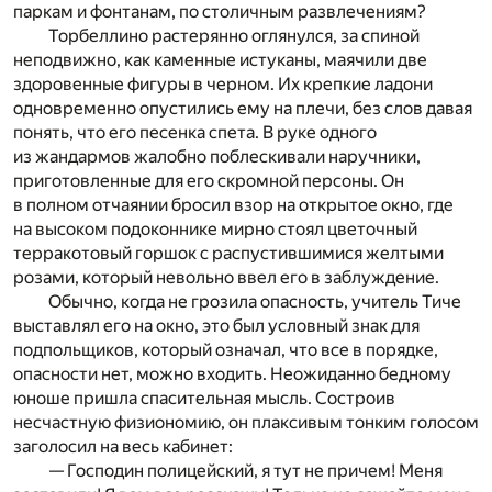
паркам и фонтанам, по столичным развлечениям?
Торбеллино растерянно оглянулся, за спиной
неподвижно, как каменные истуканы, маячили две
здоровенные фигуры в черном. Их крепкие ладони
одновременно опустились ему на плечи, без слов давая
понять, что его песенка спета. В руке одного
из жандармов жалобно поблескивали наручники,
приготовленные для его скромной персоны. Он
в полном отчаянии бросил взор на открытое окно, где
на высоком подоконнике мирно стоял цветочный
терракотовый горшок с распустившимися желтыми
розами, который невольно ввел его в заблуждение.
Обычно, когда не грозила опасность, учитель Тиче
выставлял его на окно, это был условный знак для
подпольщиков, который означал, что все в порядке,
опасности нет, можно входить. Неожиданно бедному
юноше пришла спасительная мысль. Состроив
несчастную физиономию, он плаксивым тонким голосом
заголосил на весь кабинет:
— Господин полицейский, я тут не причем! Меня