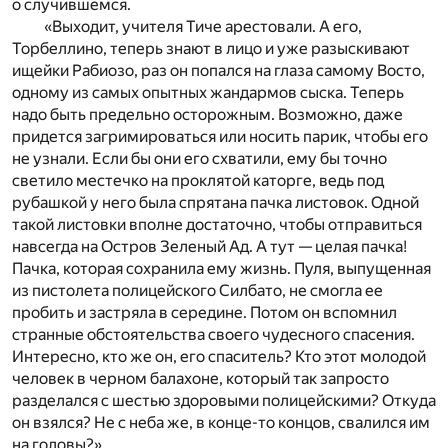
о случившемся.
«Выходит, учителя Тиче арестовали. А его,
Торбеллино, теперь знают в лицо и уже разыскивают
ищейки Рабиозо, раз он попался на глаза самому Восто,
одному из самых опытных жандармов сыска. Теперь
надо быть предельно осторожным. Возможно, даже
придется загримироваться или носить парик, чтобы его
не узнали. Если бы они его схватили, ему бы точно
светило местечко на проклятой каторге, ведь под
рубашкой у него была спрятана пачка листовок. Одной
такой листовки вполне достаточно, чтобы отправиться
навсегда на Остров Зеленый Ад. А тут — целая пачка!
Пачка, которая сохранила ему жизнь. Пуля, выпущенная
из пистолета полицейского Силбато, не смогла ее
пробить и застряла в середине. Потом он вспомнил
странные обстоятельства своего чудесного спасения.
Интересно, кто же он, его спаситель? Кто этот молодой
человек в черном балахоне, который так запросто
разделался с шестью здоровыми полицейскими? Откуда
он взялся? Не с неба же, в конце-то концов, свалился им
на головы?»