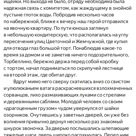
ищейки. Но выхода не было, отряду необходима была
надежная связь с комитетом, как жаждущему в знойной
пустыне глоток воды. Побродив несколько часов
по набережной, ближе к вечеру наш герой отправился
на явочную квартиру. По пути юноша заглянул
в небольшую кондитерскую, что располагалась на углу
пересечения улиц Цветочной и Жемчужной, где купил
для отвода глаз большой торт. Понаблюдав какое-то
время за домом и не заметив ничего подозрительного,
Торбеллино, бережно держа перед собой коробку
с тортом, начал подниматься по скрипучей лестнице
на второй этаж, где обитал друг.
Вдруг мимо него сверху скатилась вниз со свистом
и улюлюканьем ватага раскрасневшихся взлохмаченных
сорванцов, лихо размахивающих луками со стрелами
и деревянными саблями. Молодой человек со своим
«драгоценным грузом» чудом увернулся от шайки
озорников. Очутившись у заветных дверей, он уже без
волнения привычно дернул несколько раз знакомый
шнурок звоночка. За дверью послышались шлепающие
тяжелые шаги, дверь широко распахнулась. Перед ним