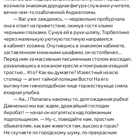
возникла знакомая дородная фигура служанки учителя,
вечно чем-то озабоченной Анджеллины.
— Вас уже заждались, — недовольно пробурчала
она в ответ на приветствие, окинув гостя злыми
черными глазками. Сунув ей в руки шляпу, Торбеллино
через маленькую уютную гостиную направился
в кабинет хозяина. Очутившись в знакомом кабинете,
заставленном книжными шкафами, он остолбенел…
Перед ним за массивным письменным столом восседал,
развалившись в кожаном кресле и поигрывая изящной
тростью… Кто? Как вы думаете? Известный на всю
столицу — агент тайной полиции Восто! На его
вытянутом гиеноподобном лице торжествующе сияла
ехидная улыбка.
— Аа…! Попалась наконец-то, долгожданная рыбка!
Давненько мы вас ждем, дражайший господин
Акробат! — начал он изгаляться над пойманным
подпольщиком. — Ну-с, поведайте нам, простым
обывателям, как вам живется там, высоко в горах?
Не скучаете по городскому шуму, по прекрасным