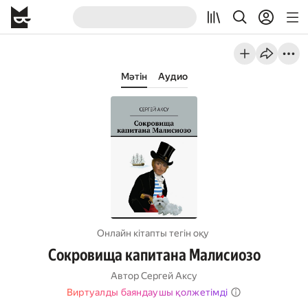
Мәтін
Аудио
Онлайн кітапты тегін оқу
Сокровища капитана Малисиозо
Автор
Сергей Аксу
Виртуалды баяндаушы қолжетімді