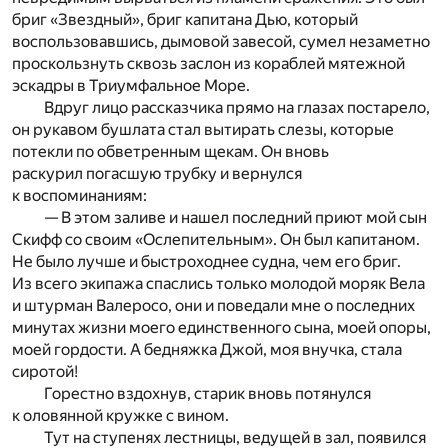
бриг «Звездный», бриг капитана Дью, который
воспользовавшись, дымовой завесой, сумел незаметно
проскользнуть сквозь заслон из кораблей мятежной
эскадры в Триумфальное Море.
Вдруг лицо рассказчика прямо на глазах постарело,
он рукавом бушлата стал вытирать слезы, которые
потекли по обветренным щекам. Он вновь
раскурил погасшую трубку и вернулся
к воспоминаниям:
— В этом заливе и нашел последний приют мой сын
Скифф со своим «Ослепительным». Он был капитаном.
Не было лучше и быстроходнее судна, чем его бриг.
Из всего экипажа спаслись только молодой моряк Вела
и штурман Валеросо, они и поведали мне о последних
минутах жизни моего единственного сына, моей опоры,
моей гордости. А бедняжка Джой, моя внучка, стала
сиротой!
Горестно вздохнув, старик вновь потянулся
к оловянной кружке с вином.
Тут на ступенях лестницы, ведущей в зал, появился