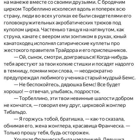
на манеже вместе со своими друзьями. С бродячим
цирком Торбеллино исколесил вдоль и поперек всю
страну, люди во всех уголках ее были свидетелями его
головокружительных акробатических трюков под
куполом цирка. Частенько танцуя на натянутом, как
струна, канате с веером или зонтиком в руках, юный
канатоходец исполнял сатирические куплеты про
жестокого правителя Трайдора и его приспешников.
— Ой, сынок, смотри, доиграешься! Когда-нибудь
тебя арестуют за твои колкие стишки и посадят надолго
в темницу, помяни мои слова, — неоднократно
предупреждал любимого ученика старый мудрый Бемс.
— Не беспокойтесь, дядюшка Бемс! Все будет
хорошо! — отвечал, улыбаясь, подросток.
— Торбеллино, эти твои невинные шалости добром
не кончатся, — говорил ему друг, цирковой жонглер
Тибальдо.
— Я горжусь тобой, братишка, — как-то сказала,
обнимая его, жена жонглера, красавица Франческа. —
Только прошу тебя, будь осторожен.
Хрупкая Франческа была наездницей. Девушка