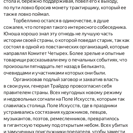
стола и, бережно поддерживая, повел его к выходу,
по пути ловко бросив монету трактирщику, который ее
также ловко поймал.
Торбеллино остался в одиночестве, в душе
сожалея, что потерял такого интересного собеседника.
Юноша хорошо знал эту отнюдь не лучшую часть
истории своей страны, о которой поведал старик, так как
состоял в одной из повстанческих организаций, которые
направлял Комитет Четырех. Более зрелые и опытные
товарищи рассказывали ему о печальных событиях, что
произошли пятнадцать лет назад в Бельканто,
очевидцами и участниками которых они были.
Организовав подлый заговор и захватив власть
в свои руки, генерал Трайдор провозгласил себя
правителем страны. Всех неугодных новому режиму
и недовольных согнали на Поле Искусств, которым так
славилась столица. Поле Искусств, где в праздники
устраивались состязания художников, певцов,
музыкантов, поэтов, ремесленников, превратилось
в гигантскую тюрьму под открытым небом. Всех убитых
и замученных прислужники предателя, чтобы замести