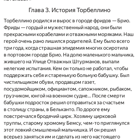
Глава 3. История Торбеллино
Торбеллино родился и вырос в городе фридов — Брио.
Фриды — гордый и мужественный народ, они были
прекрасными корабелами и отважными моряками. Наш
герой очень рано лишился родителей. Ему было всего
три года, когда страшная эпидемия многих осиротила
в портовом городе Брио. На долю маленького мальчика,
жившего на Улице Отважных Штурманов, выпали
нелегкие испытания. Кем он только не работал, чтобы
поддержать себя и старенькую больную бабушку. Был
чистильщиком обуви, продавцом газет,
посудомойщиком, официантом, сапожником, рыбаком,
грузчиком, юнгой на военном судне… После смерти
бабушки подросток решил отправиться за счастьем
в столицу страны, в Бельканто. По дороге ему
повстречался бродячий цирк. Хозяину цирковой
труппы, старому хромому Бемсу, чем-то приглянулся
этот ловкий смышленый мальчишка. И он решил
всерьез заняться им и сделать из него настоящего