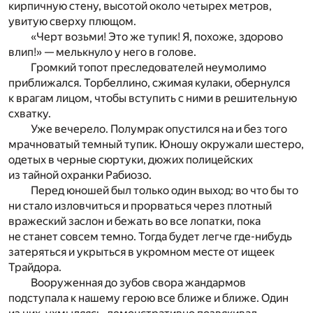
кирпичную стену, высотой около четырех метров,
увитую сверху плющом.
«Черт возьми! Это же тупик! Я, похоже, здорово
влип!» — мелькнуло у него в голове.
Громкий топот преследователей неумолимо
приближался. Торбеллино, сжимая кулаки, обернулся
к врагам лицом, чтобы вступить с ними в решительную
схватку.
Уже вечерело. Полумрак опустился на и без того
мрачноватый темный тупик. Юношу окружали шестеро,
одетых в черные сюртуки, дюжих полицейских
из тайной охранки Рабиозо.
Перед юношей был только один выход: во что бы то
ни стало изловчиться и прорваться через плотный
вражеский заслон и бежать во все лопатки, пока
не станет совсем темно. Тогда будет легче где-нибудь
затеряться и укрыться в укромном месте от ищеек
Трайдора.
Вооруженная до зубов свора жандармов
подступала к нашему герою все ближе и ближе. Один