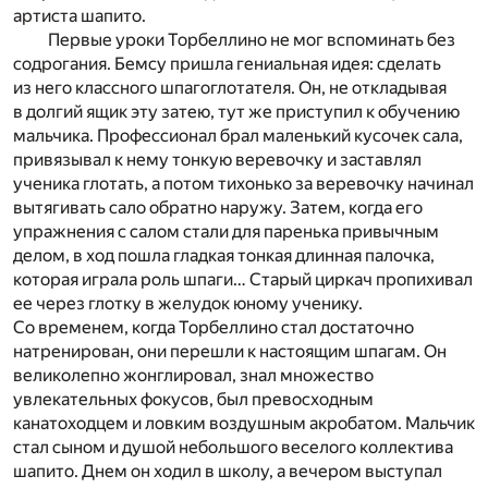
артиста шапито.
Первые уроки Торбеллино не мог вспоминать без
содрогания. Бемсу пришла гениальная идея: сделать
из него классного шпагоглотателя. Он, не откладывая
в долгий ящик эту затею, тут же приступил к обучению
мальчика. Профессионал брал маленький кусочек сала,
привязывал к нему тонкую веревочку и заставлял
ученика глотать, а потом тихонько за веревочку начинал
вытягивать сало обратно наружу. Затем, когда его
упражнения с салом стали для паренька привычным
делом, в ход пошла гладкая тонкая длинная палочка,
которая играла роль шпаги… Старый циркач пропихивал
ее через глотку в желудок юному ученику.
Со временем, когда Торбеллино стал достаточно
натренирован, они перешли к настоящим шпагам. Он
великолепно жонглировал, знал множество
увлекательных фокусов, был превосходным
канатоходцем и ловким воздушным акробатом. Мальчик
стал сыном и душой небольшого веселого коллектива
шапито. Днем он ходил в школу, а вечером выступал