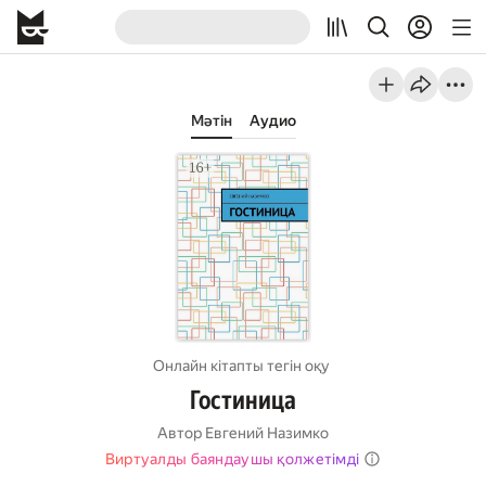
Мәтін
Аудио
Онлайн кітапты тегін оқу
Гостиница
Автор
Евгений Назимко
Виртуалды баяндаушы қолжетімді