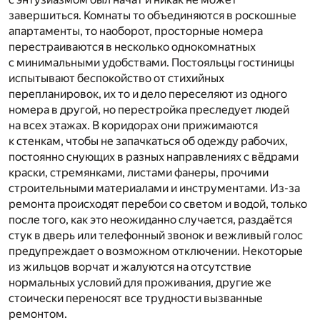
завершиться. Комнаты то объединяются в роскошные
апартаменты, то наоборот, просторные номера
перестраиваются в несколько однокомнатных
с минимальными удобствами. Постояльцы гостиницы
испытывают беспокойство от стихийных
перепланировок, их то и дело переселяют из одного
номера в другой, но перестройка преследует людей
на всех этажах. В коридорах они прижимаются
к стенкам, чтобы не запачкаться об одежду рабочих,
постоянно снующих в разных направлениях с вёдрами
краски, стремянками, листами фанеры, прочими
строительными материалами и инструментами. Из-за
ремонта происходят перебои со светом и водой, только
после того, как это неожиданно случается, раздаётся
стук в дверь или телефонный звонок и вежливый голос
предупреждает о возможном отключении. Некоторые
из жильцов ворчат и жалуются на отсутствие
нормальных условий для проживания, другие же
стоически переносят все трудности вызванные
ремонтом.