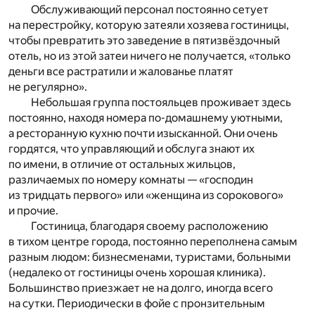
Обслуживающий персонал постоянно сетует
на перестройку, которую затеяли хозяева гостиницы,
чтобы превратить это заведение в пятизвёздочный
отель, но из этой затеи ничего не получается, «только
деньги все растратили и жалованье платят
не регулярно».
Небольшая группа постояльцев проживает здесь
постоянно, находя номера по-домашнему уютными,
а ресторанную кухню почти изысканной. Они очень
гордятся, что управляющий и обслуга знают их
по имени, в отличие от остальных жильцов,
различаемых по номеру комнаты — «господин
из тридцать первого» или «женщина из сорокового»
и прочие.
Гостиница, благодаря своему расположению
в тихом центре города, постоянно переполнена самым
разным людом: бизнесменами, туристами, больными
(недалеко от гостиницы очень хорошая клиника).
Большинство приезжает не на долго, иногда всего
на сутки. Периодически в фойе с пронзительным