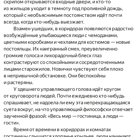
скрипом открываются входные двери, и кто-то
из жильцов уходит в темноту под проливной дождь,
который с необъяснимым постоянством идёт почти
всегда, когда кто-нибудь выезжает.
Взамен ушедших, в коридорах появляются радостно
возбуждённые улыбающиеся люди с чемоданами,
цветными коробками и чехлами для костюмов — новые
постояльцы. Их наигранный смех, преувеличенно
громкие голоса и лихорадочный блеск глаз
контрастируют со спокойными и сосредоточенными
лицами старожилов. Новички чувствуют себя плохо
в непривычной обстановке. Они беспокойны
и растеряны.
У здешнего управляющего голова идёт кругом
от круговорота людей. Почти ежедневно кто-нибудь
спрашивает, не надоела ли ему эта непрекращающаяся
суета вокруг, на что управляющий философски отвечает
заученной фразой: «Весь мир — гостиница, а люди —
гости».
Время от времени в коридорах и комнатах
гостиницы слышится хлопанье крыльев, люди начинают