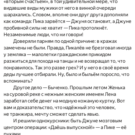
«вторым счастьем», в той удивительной мере, что
видавшие виды мужики от него в винной очереди
шарахались. Словом, вполне они друг друга дополняли
как команда: Пика зарвётся — Джуня остановит, а Джуне
пробивной силы не хватит — Пика протолкнёт.
Незаменимые люди, что ни говори!
Доверяли парням по одной причине: в кражах
замечены не были. Правда, Пикалёв не брезговал иногда
у земляка — малолетки гражданским прикидом
разжиться для похода на танцы и не возвращал то, что
понравилось. Так это разве грех? И у него в своё время
деды лучшее отбирали. Ну, было и быльём поросло, что
вспоминать?
Другое дело — Быченко. Прошлым летом Женька
на суровой реке с нежным женским именем Лена
заработал себе денег на модную кожаную куртку. Вот
вам и доказательство, что надёжный это человек,
не транжира, мечту сможет сделать явью.
И решили однокурсники: быть Джуне мозговым
центром операции: «Даёшь выпускной!» — а Пике — её
руками.