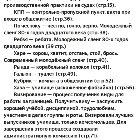
производственной практики на судах (стр.15).
КПП — контрольно-пропускной пункт, вахта при
входе в общежитие (стр.36).
По чесноку — честно, точно, верно. Молодёжный
сленг 80-х годов двадцатого века (стр. 38).
Ребзя — ребята. Молодёжный сленг 80-х годов
двадцатого века (39 стр.)
Харе — хорош, хватит, отстань, стой, брось.
Современный молодёжный сленг (стр.40).
Рында — корабельный колокол (стр.41).
Гальюн — туалет (стр.49).
Кубрик — комната в общежитии (стр.52).
Хаза — училище (искажённое фабзайка) (стр.56).
Визирование — процесс получения виды для
работы за границей. Получить визу — заслужить
хорошей учёбой, дисциплиной, трудолюбием,
участием в делах группы и роты. Визировали лучших
выпускников училища, только комсомольцев. Для
завершения этого процесса создавали
административную комиссию (стр.71).