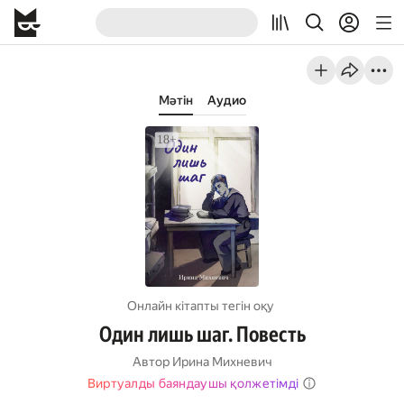
Мәтін
Аудио
Онлайн кітапты тегін оқу
Один лишь шаг. Повесть
Автор
Ирина Михневич
Виртуалды баяндаушы қолжетімді