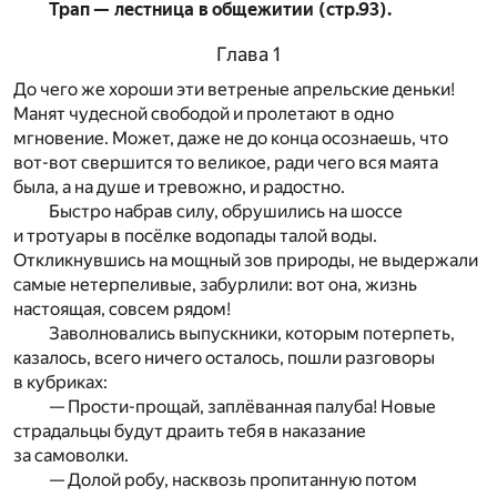
Трап — лестница в общежитии (стр.93).
Глава 1
До чего же хороши эти ветреные апрельские деньки!
Манят чудесной свободой и пролетают в одно
мгновение. Может, даже не до конца осознаешь, что
вот-вот свершится то великое, ради чего вся маята
была, а на душе и тревожно, и радостно.
Быстро набрав силу, обрушились на шоссе
и тротуары в посёлке водопады талой воды.
Откликнувшись на мощный зов природы, не выдержали
самые нетерпеливые, забурлили: вот она, жизнь
настоящая, совсем рядом!
Заволновались выпускники, которым потерпеть,
казалось, всего ничего осталось, пошли разговоры
в кубриках:
— Прости-прощай, заплёванная палуба! Новые
страдальцы будут драить тебя в наказание
за самоволки.
— Долой робу, насквозь пропитанную потом