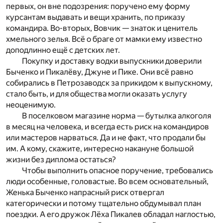
первых, он вне подозрения: поручено ему форму
курсантам выдавать и вещи хранить, по приказу
командира. Во-вторых, Вовчик — знаток и ценитель
хмельного зелья. Всё о браге от мамки ему известно
доподлинно ещё с детских лет.
Покупку и доставку водки выпускники доверили
Быченко и Пикалёву, Джуне и Пике. Они всё равно
собирались в Петрозаводск за прикидом к выпускному,
стало быть, и для общества могли оказать услугу
неоценимую.
В поселковом магазине норма — бутылка алкоголя
в месяц на человека, и всегда есть риск на командиров
или мастеров нарваться. Да и не факт, что продали бы
им. А кому, скажите, интересно накануне большой
жизни без диплома остаться?
Чтобы выполнить опасное поручение, требовались
люди особенные, головастые. Во всем основательный,
Женька Быченко напрасный риск отвергал
категорически и потому тщательно обдумывал план
поездки. А его дружок Лёха Пикалев обладал наглостью,