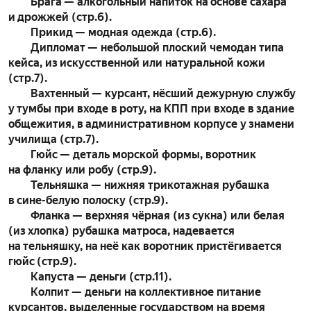
Брага — алкогольный напиток на основе сахара
и дрожжей (стр.6).
Прикид — модная одежда (стр.6).
Дипломат — небольшой плоский чемодан типа
кейса, из искусственной или натуральной кожи
(стр.7).
Вахтенный — курсант, нёсший дежурную службу
у тумбы при входе в роту, на КПП при входе в здание
общежития, в административном корпусе у знамени
училища (стр.7).
Гюйс — деталь морской формы, воротник
на фланку или робу (стр.9).
Тельняшка — нижняя трикотажная рубашка
в сине-белую полоску (стр.9).
Фланка — верхняя чёрная (из сукна) или белая
(из хлопка) рубашка матроса, надевается
на тельняшку, на неё как воротник пристёгивается
гюйс (стр.9).
Капуста — деньги (стр.11).
Колпит — деньги на коллективное питание
курсантов, выделенные государством на время