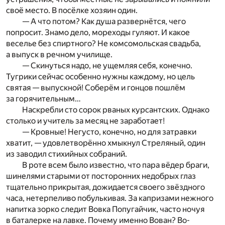
своё место. В посёлке хозяин один.
— А что потом? Как душа развернётся, чего
попросит. Знамо дело, мореходы гуляют. И какое
веселье без спиртного? Не комсомольская свадьба,
а выпуск в речном училище.
— Скинуться надо, не ущемляя себя, конечно.
Тугрики сейчас особенно нужны каждому, но цель
святая — выпускной! Соберём и гонцов пошлём
за горячительным…
Наскребли сто сорок рваных курсантских. Однако
столько и учитель за месяц не заработает!
— Кровные! Негусто, конечно, но для затравки
хватит, — удовлетворённо хмыкнул Стреляный, один
из заводил стихийных собраний.
В роте всем было известно, что пара вёдер браги,
шинелями старыми от посторонних недобрых глаз
тщательно прикрытая, дожидается своего звёздного
часа, нетерпеливо побулькивая. За капризами нежного
напитка зорко следит Вовка Попугайчик, часто ночуя
в баталерке на лавке. Почему именно Вован? Во-