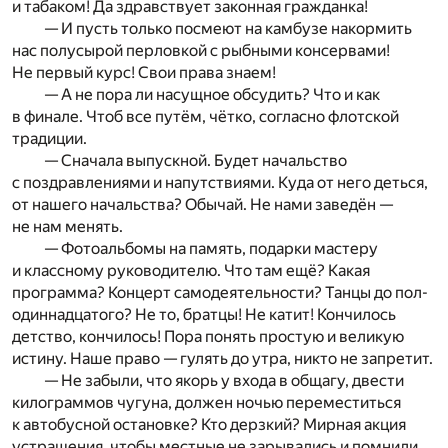
и табаком! Да здравствует законная гражданка!
— И пусть только посмеют на камбузе накормить
нас полусырой перловкой с рыбными консервами!
Не первый курс! Свои права знаем!
— А не пора ли насущное обсудить? Что и как
в финале. Чтоб все путём, чётко, согласно флотской
традиции.
— Сначала выпускной. Будет начальство
с поздравлениями и напутствиями. Куда от него деться,
от нашего начальства? Обычай. Не нами заведён —
не нам менять.
— Фотоальбомы на память, подарки мастеру
и классному руководителю. Что там ещё? Какая
программа? Концерт самодеятельности? Танцы до пол-
одиннадцатого? Не то, братцы! Не катит! Кончилось
детство, кончилось! Пора понять простую и великую
истину. Наше право — гулять до утра, никто не запретит.
— Не забыли, что якорь у входа в общагу, двести
килограммов чугуна, должен ночью переместиться
к автобусной остановке? Кто дерзкий? Мирная акция
устрашения, чтобы местные не зарывались и помнили