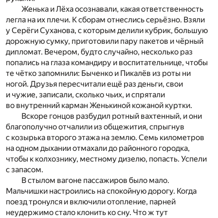
Женька и Лёха осознавали, какая ответственность
легла на их плечи. К сборам отнеслись серьёзно. Взяли
у Серёги Суханова, с которым делили кубрик, большую
дорожную сумку, приготовили пару пакетов и чёрный
дипломат. Вечером, будто случайно, несколько раз
попались на глаза командиру и воспитательнице, чтобы
те чётко запомнили: Быченко и Пикалёв из роты ни
ногой. Друзья пересчитали ещё раз деньги, свои
и чужие, записали, сколько чьих, и спрятали
во внутренний карман Женькиной кожаной куртки.
Вскоре гонцов разбудил ротный вахтенный, и они
благополучно отчалили из общежития, спрыгнув
с козырька второго этажа на землю. Семь километров
на одном дыхании отмахали до районного городка,
чтобы к колхознику, местному дизелю, попасть. Успели
с запасом.
В стылом вагоне пассажиров было мало.
Мальчишки настроились на спокойную дорогу. Когда
поезд тронулся и включили отопление, парней
неудержимо стало клонить ко сну. Что ж тут